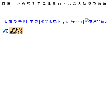
持 續 。 本 週 後 期 有 幾 陣 驟 雨 ， 高 溫 天 氣 略 為 緩 解 
|
版 權 及 聲 明
|
主 頁
|
英文版本/ English Version
|