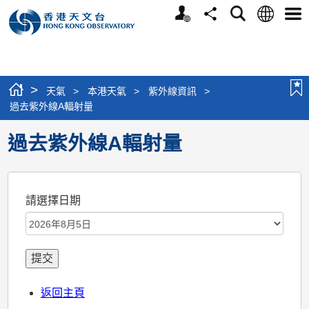
個
語
搜
分
選
人
言
尋
享
單
版
網
站
>
天氣
>
本港天氣
>
紫外線資訊
>
過去紫外線A輻射量
過去紫外線A輻射量
請選擇日期
返回主頁