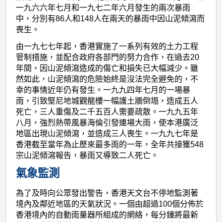
一九六六年七月和一九七二年六月發生的兩次暴雨
中，分別有86人和148人在兩天的暴雨中因山泥傾瀉而
喪生。
由一九七七年起，香港實施了一系列有效的土力工程
管制措施，並配合政府各部門的努力合作，在過去20
年間，因山泥傾瀉造成的傷亡和損失已大幅減少。雖
然如此，山泥傾瀉的危險始終是沒法完全避免的，不
幸的事情近年仍有發生。一九九四年七月的一場暴
雨，引致堅尼地城觀龍樓一幅護土牆倒塌，造成五人
死亡，三人重傷及二千五百人需要疏散。一九九五年
八月，強烈熱帶風暴海倫引發連場大雨，使本港廣泛
地區出現山泥傾瀉，並造成三人喪生。一九九七年是
香港截至當年為止歷來最多雨的一年，全年共接獲548
宗山泥傾瀉報告，暴雨又導致二人死亡。
氣象監測
為了及時向公眾發出警告，香港天文台不停地監測著
境內及鄰近地區的天氣狀況。一個由超過100個分佈於
香港境內的自動雨量器所組成的網絡，每分鐘將最新