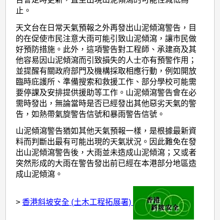
止。
天文台在日常天氣預報之外再發出山泥傾瀉警告，目
的在促使市民注意大雨可能引致山泥傾瀉，讓市民做
好預防措施。此外，這項警告對工程師、承建商及其
他容易因山泥傾瀉而引致損失的人士亦有預警作用；
並提醒有關政府部門及機構採取相應行動，例如開放
臨時庇護所、準備搜索和救援工作、部分學校可能需
要停課及安排提供援助等工作。山泥傾瀉警告會在必
需時發出，無論當時是否已經發出其他惡劣天氣的警
告，如熱帶氣旋警告信號和暴雨警告信號。
山泥傾瀉警告猶如其他天氣預報一樣，是根據最新資
料而判斷出最有可能出現的天氣狀況。因此難免在發
出山泥傾瀉警告後，大雨並未造成山泥傾瀉；又或者
突然形成的大雨在警告發出前已經在本港部分地區造
成山泥傾瀉。
>
香港斜坡安全 (土木工程拓展署)