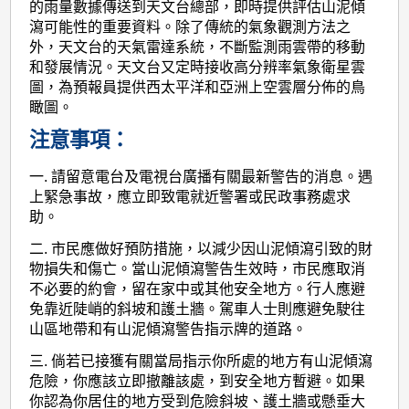
的雨量數據傳送到天文台總部，即時提供評估山泥傾
瀉可能性的重要資料。除了傳統的氣象觀測方法之
外，天文台的天氣雷達系統，不斷監測雨雲帶的移動
和發展情況。天文台又定時接收高分辨率氣象衛星雲
圖，為預報員提供西太平洋和亞洲上空雲層分佈的鳥
瞰圖。
注意事項：
一. 請留意電台及電視台廣播有關最新警告的消息。遇
上緊急事故，應立即致電就近警署或民政事務處求
助。
二. 市民應做好預防措施，以減少因山泥傾瀉引致的財
物損失和傷亡。當山泥傾瀉警告生效時，市民應取消
不必要的約會，留在家中或其他安全地方。行人應避
免靠近陡峭的斜坡和護土牆。駕車人士則應避免駛往
山區地帶和有山泥傾瀉警告指示牌的道路。
三. 倘若已接獲有關當局指示你所處的地方有山泥傾瀉
危險，你應該立即撤離該處，到安全地方暫避。如果
你認為你居住的地方受到危險斜坡、護土牆或懸垂大