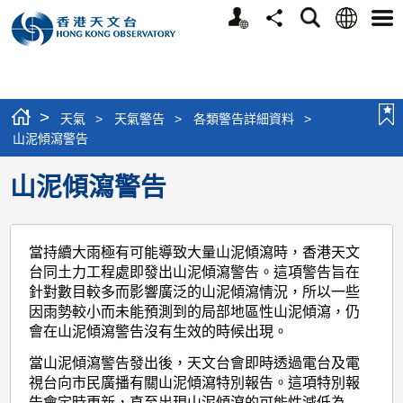
個
語
搜
分
選
人
言
尋
享
單
版
網
站
>
天氣
>
天氣警告
>
各類警告詳細資料
>
山泥傾瀉警告
山泥傾瀉警告
當持續大雨極有可能導致大量山泥傾瀉時，香港天文
台同土力工程處即發出山泥傾瀉警告。這項警告旨在
針對數目較多而影響廣泛的山泥傾瀉情況，所以一些
因雨勢較小而未能預測到的局部地區性山泥傾瀉，仍
會在山泥傾瀉警告沒有生效的時候出現。
當山泥傾瀉警告發出後，天文台會即時透過電台及電
視台向市民廣播有關山泥傾瀉特別報告。這項特別報
告會定時更新，直至出現山泥傾瀉的可能性減低為