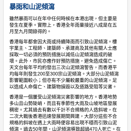
暴雨和山泥傾瀉
雖然暴雨可以在年中任何時候在本港出現，但主要是
發生在夏季。實際上，香港全年雨量接近八成是在五
月至九月間錄得的。
香港每年都會因大雨或持續降雨而引致山泥傾瀉。樓
宇業主、工程師、建築師、承建商及其他有關人士應
採取一切必須的預防措施以減低山泥傾瀉造成的破
壞。此外，市民亦應作好預防措施，避免造成傷亡。
天文台每年平均約發出三次山泥傾瀉警告，而香港平
均每年則發生200至300宗山泥傾瀉。大部分山泥傾瀉
影響範圍較小；但亦有不少屬較嚴重的山泥傾瀉，足
以造成人命傷亡、建築物損毀以及道路受阻等災害。
香港是一個屢受山泥傾瀉災害影響的地方。香港地勢
多山且山勢陡峭，而且有季節性大雨及山坡地區發展
稠密。尤其過去有數以千計不合規格的人造斜坡，在
二次大戰後香港迅速發展期間興建，大部分這些不合
規格的斜坡在遇上大雨時便容易出現不穩而引致山泥
傾瀉。過去50年間，山泥傾瀉導致超過470人死亡。在