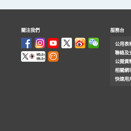
關注我們
服務台
公用表
聯絡及
M5.0+
M6.0+
公開資
相關網
快速用