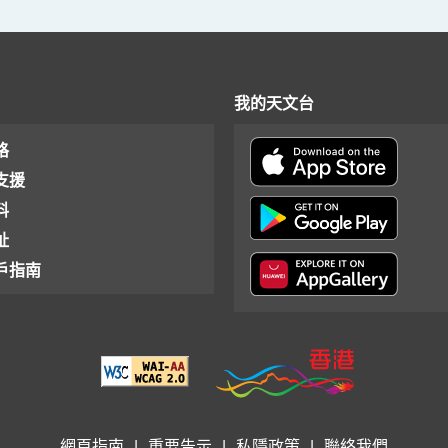
我的天文台
格
支援
料
址
戶指南
網頁指南
|
重要告示
|
私隱政策
|
聯絡我們