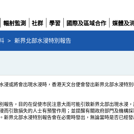
輻射監測
社群
學習
國際及區域合作
媒體及
展
展
展
展
展
開
開
開
開
開
料
>
新界北部水浸特別報告
水浸或將會出現水浸時，香港天文台便會發出新界北部水浸特別
別報告，目的在促使市民注意大雨可能引致新界北部出現水浸，
浸而引致損失的人士有預警作用；並提醒有關政府部門及機構採
。新界北部水浸特別報告會在必需時發出，無論當時是否已經發