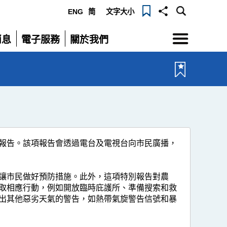
ENG
简
文字大小
選
消息
電子服務
關於我們
單
展
展
開
開
報告。該項報告會透過電台及電視台向市民廣播，
讓市民做好預防措施。此外，這項特別報告對農
取相應行動，例如開放臨時庇護所、準備搜索和救
出其他惡劣天氣的警告，如熱帶氣旋警告信號和暴