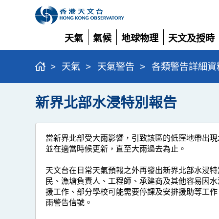
天氣
氣候
地球物理
天文及授時
展
展
展
展
開
開
開
開
>
天氣
>
天氣警告
>
各類警告詳細資
新界北部水浸特別報告
當新界北部受大雨影響，引致該區的低窪地帶出現
並在適當時候更新，直至大雨過去為止。
天文台在日常天氣預報之外再發出新界北部水浸特
民、漁塘負責人、工程師、承建商及其他容易因水
援工作、部分學校可能需要停課及安排援助等工作
雨警告信號。