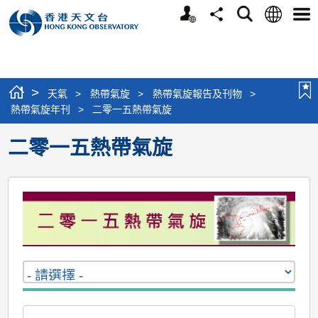
個
語
搜
分
選
人
言
尋
享
單
版
網
站
>
天氣
>
熱帶氣旋
>
熱帶氣旋報告及刊物
>
熱帶氣旋年刊
>
二零一五熱帶氣旋
二零一五熱帶氣旋