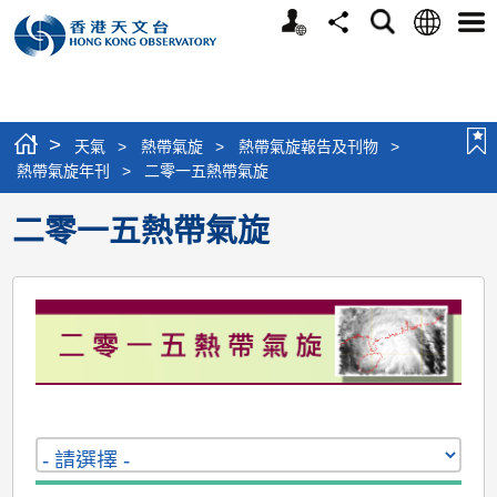
個
語
搜
分
選
人
言
尋
享
單
版
網
站
>
天氣
>
熱帶氣旋
>
熱帶氣旋報告及刊物
>
熱帶氣旋年刊
>
二零一五熱帶氣旋
二零一五熱帶氣旋