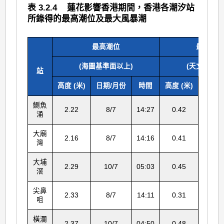
表 3.2.4 蓮花影響香港期間，香港各潮汐站
所錄得的最高潮位及最大風暴潮
最高潮位
最大風
(海圖基準面以上)
(天文潮高度
站
高度 (米)
日期/月份
時間
高度 (米)
日期/
鰂魚
2.22
8/7
14:27
0.42
9/7
涌
大廟
2.16
8/7
14:16
0.41
8/7
灣
大埔
2.29
10/7
05:03
0.45
8/7
滘
尖鼻
2.33
8/7
14:11
0.31
9/7
咀
橫瀾
2.37
10/7
04:50
0.48
9/7