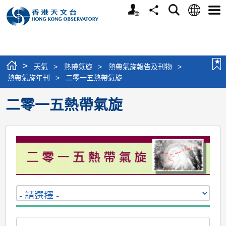
個
語
搜
分
選
人
言
尋
享
單
版
網
站
>
天氣
>
熱帶氣旋
>
熱帶氣旋報告及刊物
>
熱帶氣旋年刊
>
二零一五熱帶氣旋
二零一五熱帶氣旋