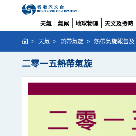
天氣
氣候
地球物理
天文及授時
展
展
展
展
開
開
開
開
>
天氣
>
熱帶氣旋
>
熱帶氣旋報告及
二零一五熱帶氣旋