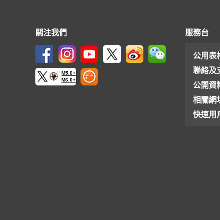
關注我們
服務台
公用表
聯絡及
M5.0+
M6.0+
公開資
相關網
快速用