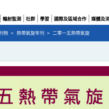
輻射監測
社群
學習
國際及區域合作
媒體及
展
展
展
展
展
開
開
開
開
開
刊物
>
熱帶氣旋年刊
>
二零一五熱帶氣旋