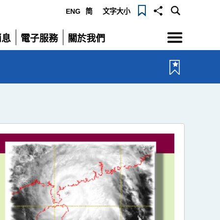
ENG
简
文字大小
選
消息
電子服務
關於我們
單
展
展
開
開