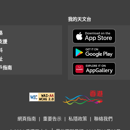
我的天文台
格
支援
料
址
戶指南
網頁指南
|
重要告示
|
私隱政策
|
聯絡我們