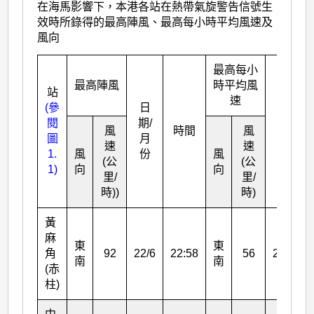
在海馬影響下，本港各站在熱帶氣旋警告信號生
效時所錄得的最高陣風、最高每小時平均風速及
風向
最高每小
最高陣風
時平均風
站
速
(參
日
日
閱
期/
期/
風
時間
風
圖
月
月
速
速
1.
風
份
風
份
(公
(公
1)
向
向
里/
里/
時)
)
時)
黃
麻
東
東
角
92
22/6
22:58
56
22/6
南
南
(赤
柱)