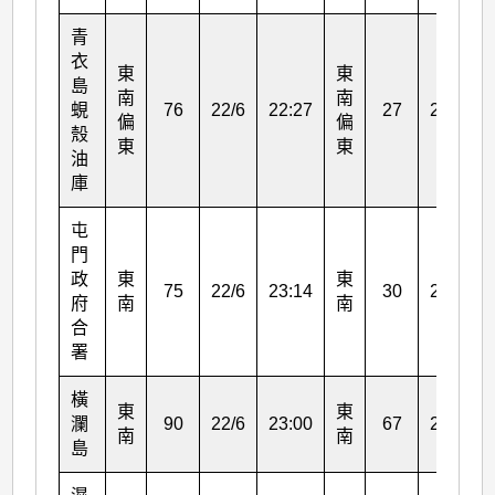
青
衣
東
東
島
南
南
蜆
76
22/6
22:27
27
23/6
偏
偏
殼
東
東
油
庫
屯
門
政
東
東
75
22/6
23:14
30
23/6
府
南
南
合
署
橫
東
東
瀾
90
22/6
23:00
67
22/6
南
南
島