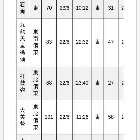
石
東
70
23/6
10:12
東
31
22/6
崗
九
龍
東
天
南
83
22/6
22:32
東
47
22/6
星
偏
碼
東
頭
東
打
北
鼓
68
22/6
23:40
東
27
22/6
偏
嶺
東
東
大
北
美
101
22/6
11:26
東
58
22/6
偏
督
東