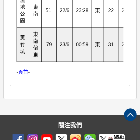
濕
地
東
51
22/6
23:28
東
22
22/6
公
南
園
東
黃
南
竹
79
23/6
00:59
東
31
23/6
偏
坑
東
-
頁首
-
關注我們
M5.0+