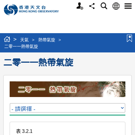
個
語
搜
分
選
人
言
尋
享
單
版
網
站
>
天氣
>
熱帶氣旋
>
二零一一熱帶氣旋
二零一一熱帶氣旋
表 3.2.1