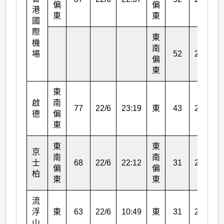
偏
偏
港
東
東
國
際
東
機
南
場
52
23/6
偏
東
東
啟
南
77
22/6
23:19
東
43
22/6
德
偏
東
東
東
京
南
南
士
68
22/6
22:12
31
23/6
偏
偏
柏
東
東
流
浮
東
63
22/6
10:49
東
31
22/6
山