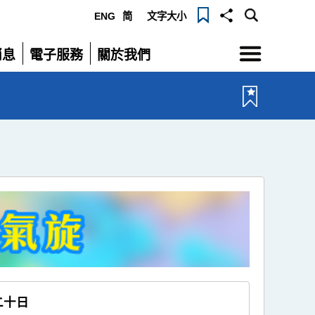
ENG
简
文字大小
選
消息
電子服務
關於我們
單
展
展
開
開
二十日