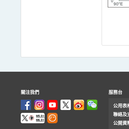
關注我們
服務台
公用表
聯絡及
M5.0+
M6.0+
公開資