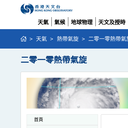
天氣
氣候
地球物理
天文及授時
展
展
展
展
開
開
開
開
>
天氣
>
熱帶氣旋
>
二零一零熱帶氣
二零一零熱帶氣旋
首頁