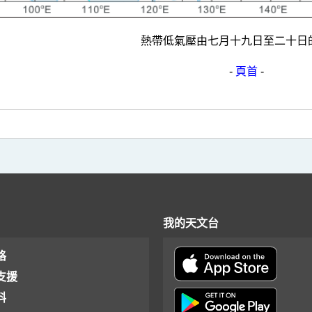
熱帶低氣壓由七月十九日至二十日
-
頁首
-
我的天文台
格
支援
料