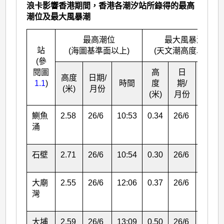
浪卡影響香港期間，香港各潮汐站所錄得的最高
潮位及最大風暴潮
最高潮位
最大風暴潮
站
(海圖基準面以上)
(天文潮高度以上)
(參
閱圖
高
日
高度
日期/
1.1
)
時間
度
期/
時間
(米)
月份
(米)
月份
鰂魚
2.58
26/6
10:53
0.34
26/6
16:59
涌
石壁
2.71
26/6
10:54
0.30
26/6
15:49
大廟
2.55
26/6
12:06
0.37
26/6
16:50
灣
大埔
2.59
26/6
13:09
0.50
26/6
16:03