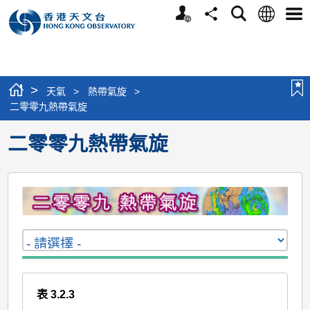
個
語
搜
分
選
人
言
尋
享
單
版
網
站
>
天氣
>
熱帶氣旋
>
二零零九熱帶氣旋
二零零九熱帶氣旋
表 3.2.3