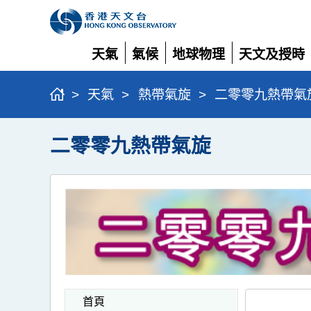
天氣
氣候
地球物理
天文及授時
展
展
展
展
開
開
開
開
>
天氣
>
熱帶氣旋
>
二零零九熱帶氣
二零零九熱帶氣旋
首頁