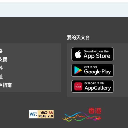
我的天文台
格
支援
料
址
戶指南