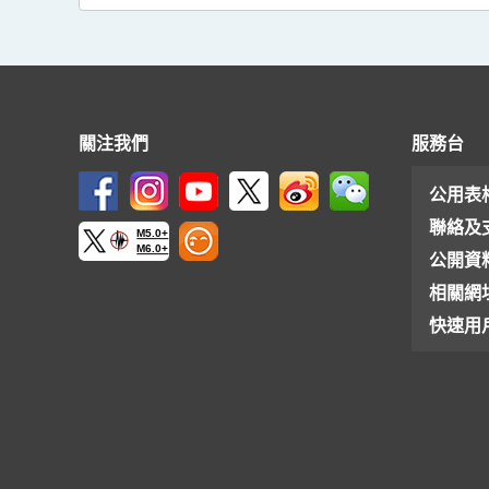
關注我們
服務台
公用表
聯絡及
M5.0+
M6.0+
公開資
相關網
快速用