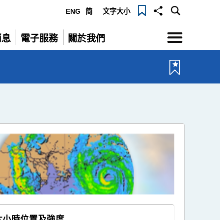
ENG
简
文字大小
選
消息
電子服務
關於我們
單
展
展
開
開
六小時位置及強度