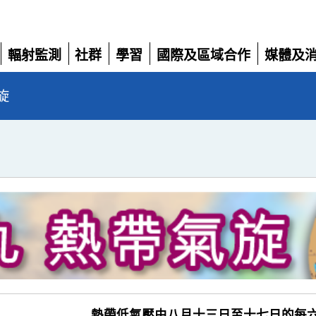
輻射監測
社群
學習
國際及區域合作
媒體及
展
展
展
展
展
開
開
開
開
開
旋
熱帶低氣壓由八月十三日至十七日的每