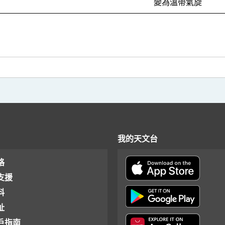
變為溫帶氣旋
我的天文台
格
支援
料
址
戶指南