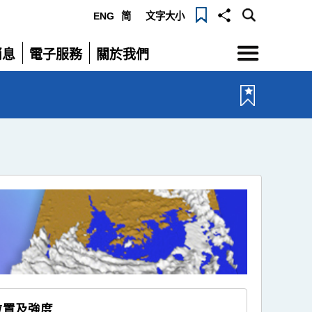
ENG
简
文字大小
選
消息
電子服務
關於我們
單
展
展
開
開
位置及強度