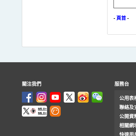
-
頁首
-
關注我們
服務台
公用表
聯絡及
M5.0+
M6.0+
公開資
相關網
快速用