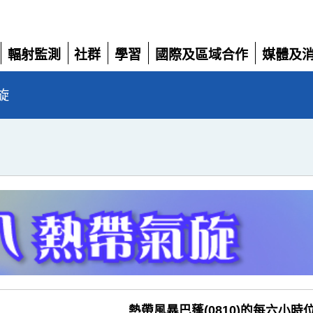
輻射監測
社群
學習
國際及區域合作
媒體及
展
展
展
展
展
開
開
開
開
開
旋
熱帶風暴巴蓬(0810)的每六小時