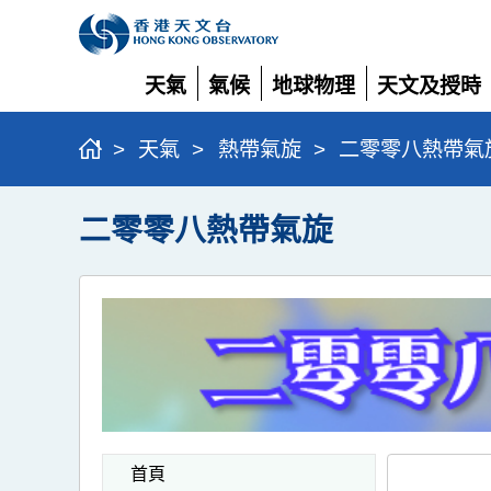
天氣
氣候
地球物理
天文及授時
展
展
展
展
開
開
開
開
>
天氣
>
熱帶氣旋
>
二零零八熱帶氣
二零零八熱帶氣旋
首頁