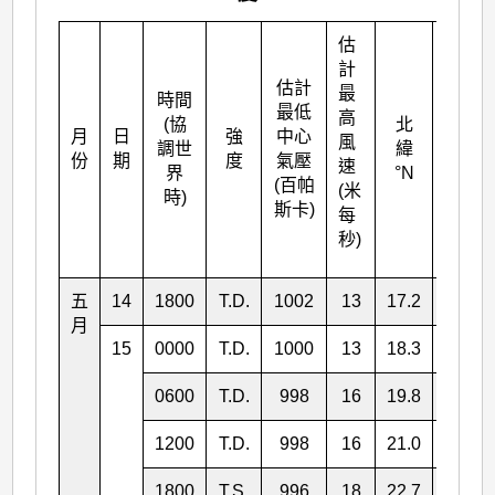
估
計
估計
最
時間
最低
高
(協
北
月
日
強
中心
東經
風
調世
緯
份
期
度
氣壓
°E
速
界
°N
(百帕
(米
時)
斯卡)
每
秒)
五
14
1800
T.D.
1002
13
17.2
123.9
月
15
0000
T.D.
1000
13
18.3
124.1
0600
T.D.
998
16
19.8
125.4
1200
T.D.
998
16
21.0
126.5
1800
T.S.
996
18
22.7
128.3