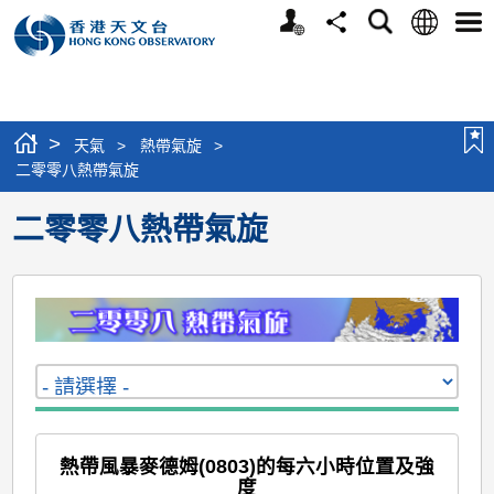
個
語
搜
分
選
人
言
尋
享
單
版
網
站
>
天氣
>
熱帶氣旋
>
二零零八熱帶氣旋
二零零八熱帶氣旋
熱帶風暴麥德姆(0803)的每六小時位置及強
度