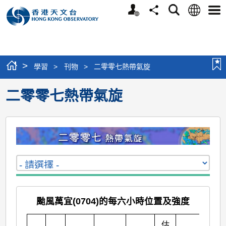
個
語
搜
分
選
人
言
尋
享
單
版
網
站
>
學習
>
刊物
>
二零零七熱帶氣旋
二零零七熱帶氣旋
颱風萬宜(0704)的每六小時位置及強度
估