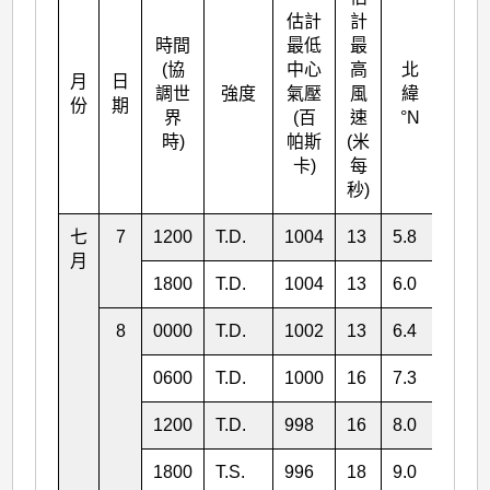
估計
計
時間
最低
最
(協
中心
高
北
月
日
東經
調世
強度
氣壓
風
緯
份
期
°E
界
(百
速
°N
時)
帕斯
(米
卡)
每
秒)
七
7
1200
T.D.
1004
13
5.8
148.
月
1800
T.D.
1004
13
6.0
148.
8
0000
T.D.
1002
13
6.4
147.
0600
T.D.
1000
16
7.3
146.
1200
T.D.
998
16
8.0
145.
1800
T.S.
996
18
9.0
144.