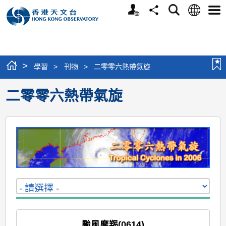
個
語
搜
分
選
人
言
尋
享
單
版
網
站
>
學習
>
刊物
>
二零零六熱帶氣旋
二零零六熱帶氣旋
颱風摩羯(0614)