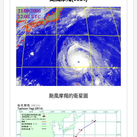
颱風摩羯的衛星圖