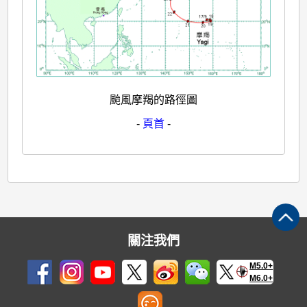
颱風摩羯的路徑圖
-
頁首
-
關注我們
M5.0+
M6.0+