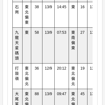
石
東
38
13/9
14:45
東
16
13/9
1
崗
北
偏
東
九
東
58
13/9
07:53
東
27
13/9
1
龍
南
天
偏
星
東
碼
頭
打
東
36
12/9
20:12
東
19
12/9
1
鼓
北
北
嶺
偏
偏
北
北
大
東
88
13/9
09:47
東
45
13/9
1
尾
北
北
篤
偏
偏