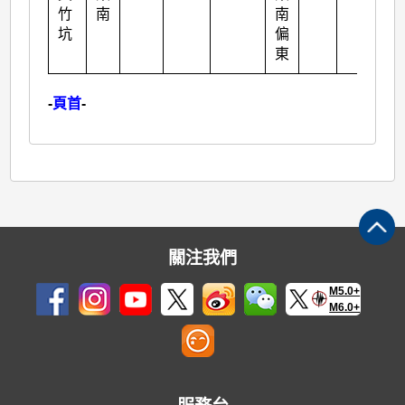
竹
南
南
坑
偏
東
-
頁首
-
關注我們
M5.0+
M6.0+