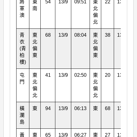
將
東
54
13/9
09:51
東
22
13/9
0
軍
南
北
澳
偏
北
青
東
68
13/9
08:04
東
38
13/9
0
衣
北
北
(青
偏
偏
柏
東
東
樓)
屯
東
41
13/9
02:50
東
20
13/9
0
門
北
北
偏
偏
北
北
橫
東
94
13/9
06:13
東
68
13/9
0
瀾
島
黃
東
65
13/9
06:27
東
27
13/9
0