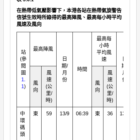
在熱帶低氣壓影響下，本港各站在熱帶氣旋警告
信號生效時所錄得的最高陣風、最高每小時平均
風速及風向
最高每
小時
最高陣風
站
平均風
(參
日
日
速
閱
期/
期/
時間
圖
風
月
風
月
1.
速
份
速
份
風
風
1
)
(公
(公
向
向
里/
里/
時)
時)
中
東
59
13/9
06:39
東
36
13/9
0
環
碼
頭