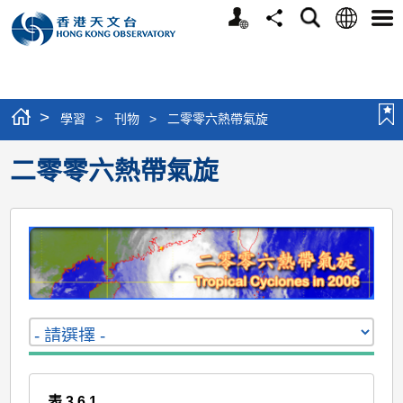
個
語
搜
分
選
人
言
尋
享
單
版
網
站
>
學習
>
刊物
>
二零零六熱帶氣旋
二零零六熱帶氣旋
表 3.6.1