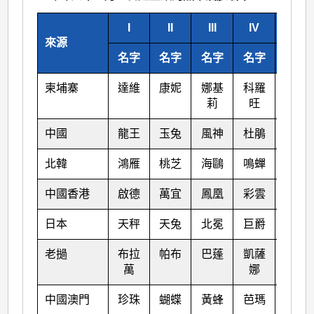
I
II
III
IV
V
來源
名字
名字
名字
名字
名字
柬埔寨
達維
康妮
娜基
科羅
莎莉
莉
旺
嘉
中國
龍王
玉兔
風神
杜鵑
海馬
北韓
鴻雁
桃芝
海鷗
鳴蟬
米雷
中國香港
啟德
萬宜
鳳凰
彩雲
馬鞍
日本
天秤
天兔
北冕
巨爵
蝎虎
老撾
布拉
帕布
巴蓬
凱薩
洛坦
萬
娜
中國澳門
珍珠
蝴蝶
黃蜂
芭瑪
梅花