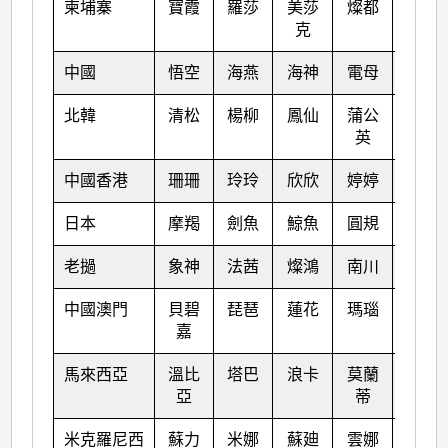
柬埔寨
寶霞
羅莎
美莎
燦都
納沙
克
中國
悟空
海燕
海神
電母
海棠
北韓
清松
楊柳
鳳仙
蒲公
尼格
英
中國香港
珊珊
玲玲
欣欣
婷婷
榕樹
日本
摩羯
劍魚
鯨魚
圓規
天鷹
老撾
象神
法茜
燦鴻
南川
麥莎
中國澳門
貝碧
琵琶
蓮花
瑪瑙
珊瑚
嘉
馬來西亞
溫比
塔巴
浪卡
莫蘭
瑪娃
亞
蒂
米克羅尼西
蘇力
米娜
蘇廸
雲娜
古超