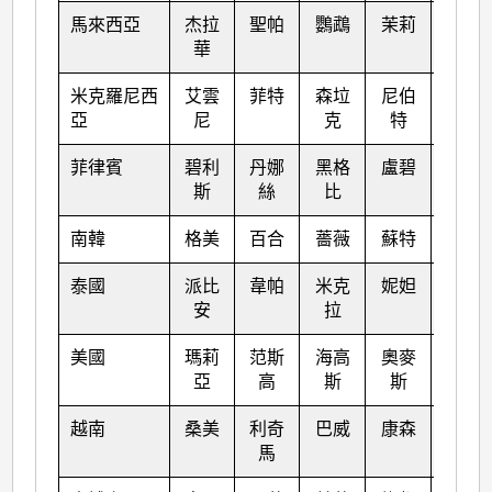
馬來西亞
杰拉
聖帕
鸚鵡
茉莉
苗柏
華
米克羅尼西
艾雲
菲特
森垃
尼伯
南瑪
亞
尼
克
特
都
菲律賓
碧利
丹娜
黑格
盧碧
塔拉
斯
絲
比
斯
南韓
格美
百合
薔薇
蘇特
奧鹿
泰國
派比
韋帕
米克
妮妲
玫瑰
安
拉
美國
瑪莉
范斯
海高
奧麥
洛克
亞
高
斯
斯
越南
桑美
利奇
巴威
康森
桑卡
馬