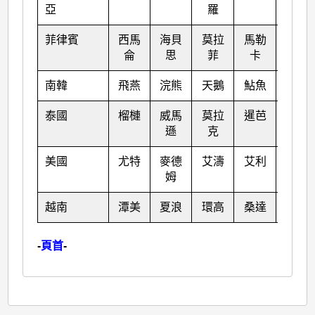
亞
羅
菲律賓
西馬
海貝
莫拉
馬勒
泰利
侖
思
菲
卡
南韓
飛燕
浣熊
天鵝
鮎魚
彩蝶
泰國
榴槤
威馬
莫拉
暹芭
卡努
遜
克
美國
尤特
麥德
艾濤
艾利
韋森
姆
特
越南
潭美
夏浪
環高
桑達
蘇拉
-
頁首
-