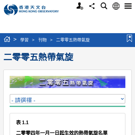
個
語
搜
分
選
人
言
尋
享
單
版
網
站
>
學習
>
刊物
>
二零零五熱帶氣旋
二零零五熱帶氣旋
表 1.1
二零零四年一月一日起生效的熱帶氣旋名單