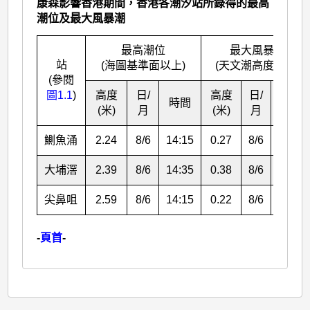
康森影響香港期間，香港各潮汐站所錄得的最高
潮位及最大風暴潮
最高潮位
最大風暴潮
站
(海圖基準面以上)
(天文潮高度以上)
(參閱
圖1.1
)
高度
日/
高度
日/
時間
時間
(米)
月
(米)
月
鰂魚涌
2.24
8/6
14:15
0.27
8/6
19:12
大埔滘
2.39
8/6
14:35
0.38
8/6
18:55
尖鼻咀
2.59
8/6
14:15
0.22
8/6
22:02
-
頁首
-