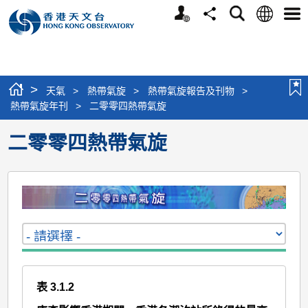
個
語
搜
分
選
人
言
尋
享
單
版
網
站
>
天氣
>
熱帶氣旋
>
熱帶氣旋報告及刊物
>
熱帶氣旋年刊
>
二零零四熱帶氣旋
二零零四熱帶氣旋
表 3.1.2