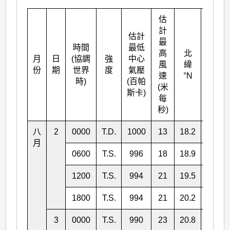
估
計
估計
最
時間
最低
高
北
月
日
(協調
強
中心
東經
風
緯
份
期
世界
度
氣壓
°E
速
°N
時)
(百帕
(米
斯卡)
每
秒)
八
2
0000
T.D.
1000
13
18.2
125.7
月
0600
T.S.
996
18
18.9
125.0
1200
T.S.
994
21
19.5
124.3
1800
T.S.
994
21
20.2
123.2
3
0000
T.S.
990
23
20.8
122.2