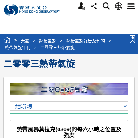
個
語
搜
分
選
人
言
尋
享
單
版
網
站
>
天氣
>
熱帶氣旋
>
熱帶氣旋報告及刊物
>
熱帶氣旋年刊
>
二零零三熱帶氣旋
二零零三熱帶氣旋
熱帶風暴莫拉克(0309)的每六小時之位置及
強度