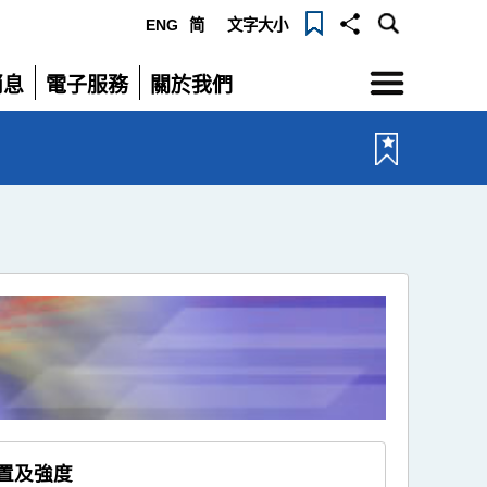
ENG
简
文字大小
選
消息
電子服務
關於我們
單
展
展
開
開
位置及強度