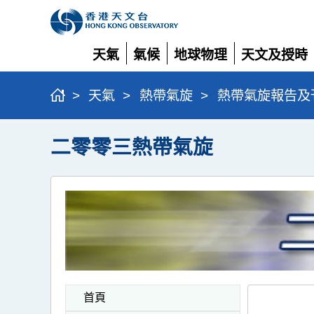
天氣
氣候
地球物理
天文及授時
展
展
展
展
開
開
開
開
>
天氣
>
熱帶氣旋
>
熱帶氣旋報告及
二零零三熱帶氣旋
首頁