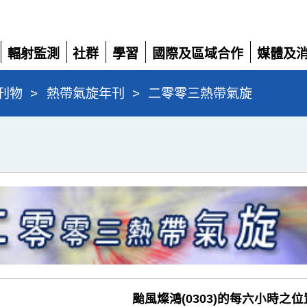
輻射監測
社群
學習
國際及區域合作
媒體及
展
展
展
展
展
開
開
開
開
開
刊物
>
熱帶氣旋年刊
>
二零零三熱帶氣旋
颱風燦鴻(0303)的每六小時之