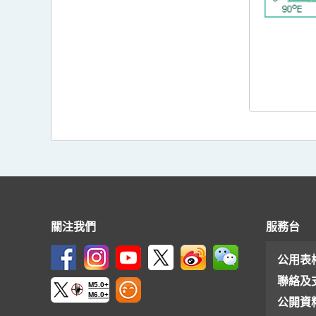
關注我們
服務台
公用表
聯絡及
M5.0+
M6.0+
公開資