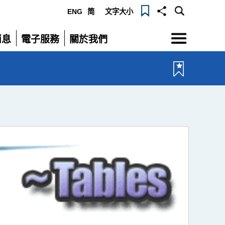
ENG
简
文字大小
選
消息
電子服務
關於我們
單
展
展
開
開