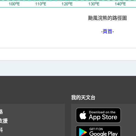
颱風浣熊的路徑圖
-
頁首
-
我的天文台
格
支援
料