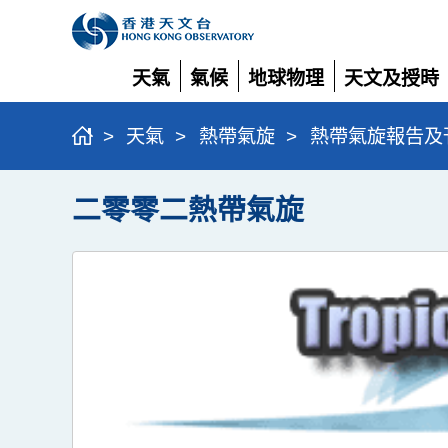
天氣
氣候
地球物理
天文及授時
展
展
展
展
開
開
開
開
>
天氣
>
熱帶氣旋
>
熱帶氣旋報告及
二零零二熱帶氣旋