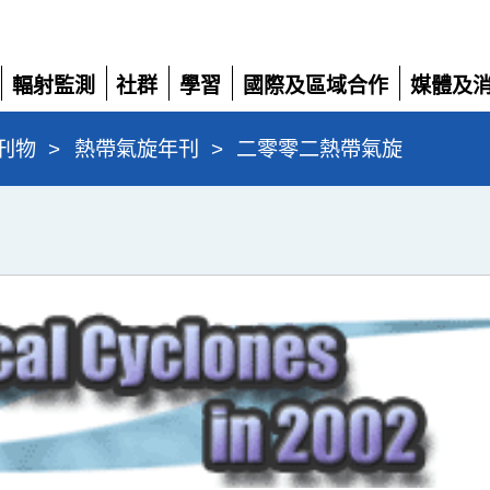
輻射監測
社群
學習
國際及區域合作
媒體及
展
展
展
展
展
開
開
開
開
開
刊物
>
熱帶氣旋年刊
>
二零零二熱帶氣旋