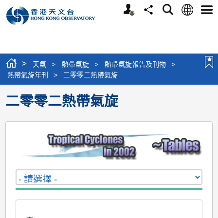
個
語
搜
分
選
人
言
尋
享
單
版
網
站
>
天氣
>
熱帶氣旋
>
熱帶氣旋報告及刊物
>
熱帶氣旋年刊
>
二零零二熱帶氣旋
二零零二熱帶氣旋