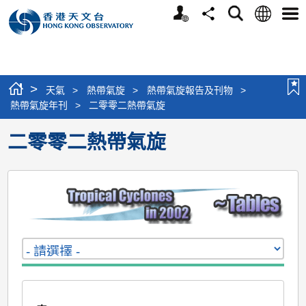
個
語
搜
分
選
人
言
尋
享
單
版
網
站
>
天氣
>
熱帶氣旋
>
熱帶氣旋報告及刊物
>
熱帶氣旋年刊
>
二零零二熱帶氣旋
二零零二熱帶氣旋