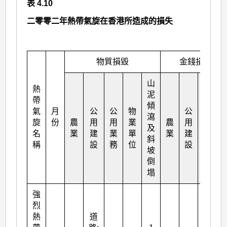
表 4.10
二零零二年熱帶氣旋在香港所造成的損失
物質損毀
金錢損失（
山
熱
泥
帶
傾
氣
月
公
公
物
公
公
瀉
旋
份
農
用
用
業
農
用
用
及
名
業
建
業
單
業
建
業
斜
稱
設
務
位
設
務
坡
倒
塌
強
烈
熱
道