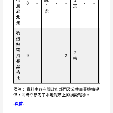
帶
路:
1
8
-
-
-
-
-
-
風
1
宗
暴
處
北
冕
強
烈
熱
帶
2
風
9
-
-
-
2
-
-
-
宗
暴
黑
格
比
備註： 資料由各有關政府部門及公共事業機構提
供，同時亦參考了本地報章上的損毀報導。
-
頁首
-