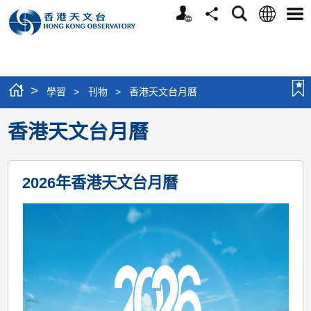
個
語
搜
分
選
人
言
尋
享
單
版
網
站
>
學習
>
刊物
>
香港天文台月曆
香港天文台月曆
2026年香港天文台月曆