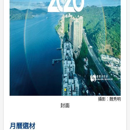
攝影：魏秀明
封面
月曆選材