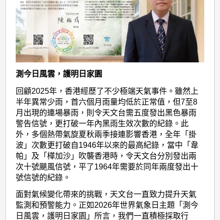
測今日風雲，護明日家園
回顧2025年，香港經歷了不少極端天氣事件。雖然上
半年異常少雨，首六個月雨量均低於正常值，但7至8
月出現的連場暴雨，則令天文台需五度發出黑色暴雨
警告信號，更打破一年內黑雨生效次數的紀錄。此
外，多個熱帶氣旋夏秋兩季接連影響香港，全年「掛
波」次數更打破自1946年以來的最高紀錄，當中「韋
帕」及「樺加沙」吹襲香港時，令天文台分別發出兩
次十號颶風信號，平了1964年需要於同年兩度發出十
號信號的紀錄。
面對氣候變化帶來的挑戰，天文台一直致力提升天氣
監測和預警能力。正如2026年世界氣象日主題「測今
日風雲，護明日家園」所言，我們一直積極採取行