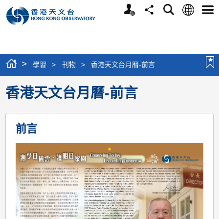
個
語
搜
分
選
人
言
尋
享
單
版
網
站
>
學習
>
刊物
>
香港天文台月曆-前言
香港天文台月曆-前言
前言