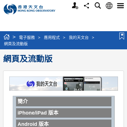
個
語
搜
分
選
人
言
尋
享
單
版
網
站
>
電子服務
>
應用程式
>
我的天文台
>
網頁及流動版
網頁及流動版
簡介
iPhone/iPad 版本
Android 版本