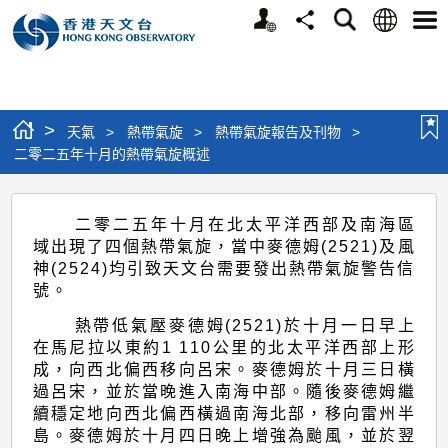
個
語
搜
分
選
人
言
尋
享
單
版
網
站
>
天氣
>
熱帶氣旋
>
熱帶氣旋報告及刊物
>
二零二五年十月的熱帶氣旋概述
二
二零二五年十月在北太平洋西部及南海區
零
域出現了四個熱帶氣旋，當中麥德姆(2521)及風
二
神(2524)均引致天文台需要發出熱帶氣旋警告信
號。
五
年
熱帶低氣壓麥德姆(2521)於十月一日早上
在馬尼拉以東約1 110公里的北太平洋西部上形
十
成，向西北偏西移向呂宋。麥德姆於十月三日橫
月
過呂宋，並於當晚進入南海中部。隨後麥德姆繼
續穩定地向西北偏西橫過南海北部，移向雷州半
的
島。麥德姆於十月四日晚上增強為颱風，並於翌