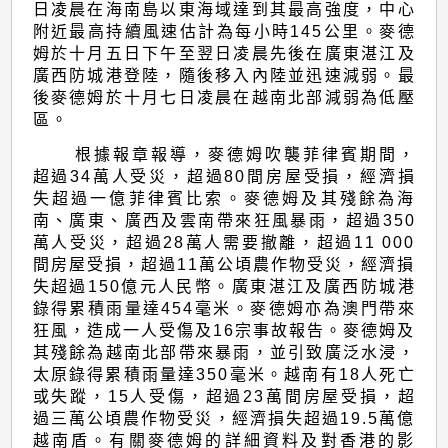
熱
日凌晨在海南島以東海域達到其最高強度，中心
帶
附近最高持續風速估計為每小時145公里。麥德
姆於十月五日下午至翌日凌晨先後在廣東湛江及
氣
廣西防城港登陸，隨後移入內陸並迅速減弱。最
旋
後麥德姆於十月七日凌晨在越南北部減弱為低壓
區。
概
根據報章報導，麥德姆吹襲菲律賓期間，
述
超過34萬人受災，超過80間房屋受損，經濟損
失超過一億菲律賓比索。麥德姆及其殘餘為海
南、廣東、廣西及雲南帶來狂風暴雨，超過350
萬人受災，超過28萬人需要撤離，超過11 000
間房屋受損，超過11萬公頃農作物受災，經濟損
失超過150億元人民幣。廣東湛江及廣西防城港
錄得累積雨量達454毫米。麥德姆亦為澳門帶來
狂風，造成一人受傷及16宗事故報告。麥德姆及
其殘餘為越南北部帶來暴雨，並引致廣泛水浸，
太原錄得累積雨量達350毫米。越南有18人死亡
或失蹤，15人受傷，超過23萬間房屋受損，超
過三萬公頃農作物受災，經濟損失超過19.5萬億
越南盾。有關麥德姆的詳細資料及對香港的影