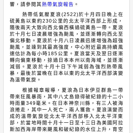
響，請參閱其
熱帶氣旋報告
。
熱帶低氣壓夏浪(2522)於十月四日晚上在
硫黃島以東約230公里的北太平洋西部上形成，
隨後兩天大致向西北偏西橫過硫黃島一帶。夏浪
於十月七日凌晨增強為颱風，並逐漸轉向西北至
偏北移動。夏浪於十月八日凌晨迅速增強為超強
颱風，並達到其最高強度，中心附近最高持續風
速估計為每小時185公里。夏浪當天及翌日逐漸
轉向偏東移動，掠過日本本州以南海域，並逐漸
減弱。夏浪於十月十日下午減弱為強烈熱帶風
暴，最後於當晚在日本以東的北太平洋西部演變
為溫帶氣旋。
根據報章報導，夏浪為日本伊豆群島一帶
帶來狂風暴雨，其中八丈島錄得破紀錄的十二小
時雨量349毫米。在日本神奈川縣，有三人被海
浪捲走，其中一人死亡，兩人獲救。夏浪演變而
成的溫帶氣旋從北太平洋西部移入北太平洋東
部，於當地時間十月十一日至十三日為美國阿拉
斯加西海岸帶來颶風和破紀錄的水位上升，育空