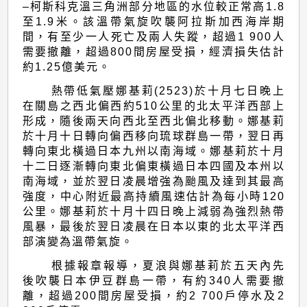
–柯斯科克溫三角洲部分地區的水位較正常高1.8
至1.9米。該溫帶氣旋吹襲阿拉斯加西海岸期
間，有至少一人死亡及兩人失蹤，超過1 900人
需要撤離，超過800間房屋受損，經濟損失估計
約1.25億美元。
熱帶低氣壓娜基莉(2523)於十月七日晚上
在關島之西北偏西約510公里的北太平洋西部上
形成，隨後兩天向西北至西北偏北移動。娜基莉
於十月十日轉向偏西移向琉球群島一帶，翌日再
轉向東北橫過日本九州以南海域。娜基莉於十月
十二日逐漸轉向東北偏東橫過日本四國及本州以
南海域，並於翌日凌晨增強為颱風及達到其最高
強度，中心附近最高持續風速估計為每小時120
公里。娜基莉於十月十四日晚上減弱為強烈熱帶
風暴，最後於翌日凌晨在日本以東的北太平洋西
部演變為溫帶氣旋。
根據報章報導，夏浪與娜基莉於五天內先
後吹襲日本伊豆群島一帶，有約340人需要撤
離，超過200間房屋受損，約2 700戶停水及2