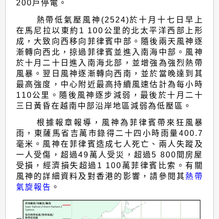
200戶停電。
熱帶低氣壓風神(2524)於十月十七日早上
在馬尼拉以東約1 100公里的北太平洋西部上形
成，大致向西移向菲律賓中部。隨後兩天風神逐
漸轉向西北，掠過菲律賓並進入南海中部。風神
於十月二十日進入南海北部，並增強為強烈熱帶
風暴。翌日風神逐漸轉向西南，並於當晚達到其
最高強度，中心附近最高持續風速估計為每小時
110公里。隨後風神逐步減弱，最後於十月二十
三日黃昏在越南中部沿岸地區減弱為低壓區。
根據報章報導，風神為菲律賓帶來狂風暴
雨，東薩馬省吉萬市錄得二十四小時雨量400.7
毫米。風神在菲律賓造成七人死亡、兩人失蹤及
一人受傷，超過49萬人受災，超過5 800間房屋
受損，經濟損失超過1 100萬菲律賓比索。有關
風神的詳細資料及對香港的影響，請參閱其
熱帶
氣旋報告
。