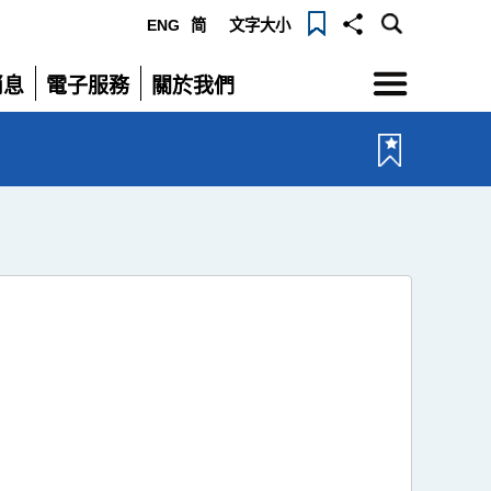
ENG
简
文字大小
選
消息
電子服務
關於我們
單
展
展
開
開