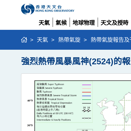
天氣
氣候
地球物理
天文及授時
展
展
展
展
開
開
開
開
>
天氣
>
熱帶氣旋
>
熱帶氣旋報告及
強烈熱帶風暴風神(2524)的