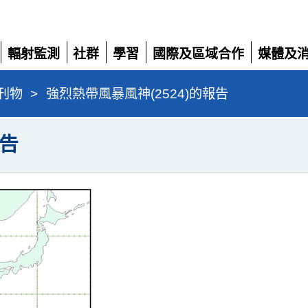
輻射監測
社群
學習
國際及區域合作
媒體及
展
展
展
展
展
開
開
開
開
開
刊物
>
強烈熱帶風暴風神(2524)的報告
報告