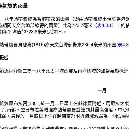
 熱帶氣旋的雨量
一八年熱帶氣旋為香港帶來的雨量（即由熱帶氣旋出現於香港60
時期間天文台總部錄得的雨量）共為723.7毫米（
表4.8.1
），約佔
長期年平均值的728.8毫米少約1%。
熱帶風暴貝碧嘉(1816)為天文台總部帶來236.4毫米的雨量(
表4.8
月概述
節逐月介紹二零一八年北太平洋西部及南海區域的熱帶氣旋概況
一月
低氣壓布拉萬(1801)於一月二日早上在菲律賓附近、馬尼拉之
南海南部。翌日布拉萬增強為熱帶風暴並達到其最高強度，中心
減弱，最後於一月四日上午在越南南部附近海域減弱為一個低壓
報章報導，布拉萬為菲律賓帶來狂風暴雨，引發嚴重水浸及山泥