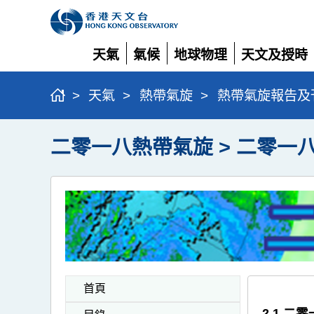
天氣
氣候
地球物理
天文及授時
展
展
展
展
開
開
開
開
>
天氣
>
熱帶氣旋
>
熱帶氣旋報告及
二零一八熱帶氣旋 > 二零一
首頁
2.1 