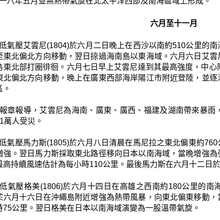
一八年五月並無熱帶氣旋在北太平洋西部及南海區域上形成。
六月至十一月
低氣壓艾雲尼(1804)於六月二日晚上在西沙以南約510公里
至東北偏北方向移動，翌日掠過海南島以東海域。六月六日艾雲
島東北部打圈徘徊。六月七日早上艾雲尼達到其最高強度，中心
東北偏北方向移動，晚上在廣東西部海岸陽江市附近登陸，並逐
區。
報章報導，艾雲尼為海南、廣東、廣西、福建及湖南帶來暴雨
1萬人受災。
低氣壓馬力斯(1805)於六月八日清晨在馬尼拉之東北偏東約7
增強。翌日馬力斯採取東北路徑移向日本以南海域，當晩增強為
最高持續風速估計為每小時110公里。最後馬力斯在六月十二日
低氣壓格美(1806)於六月十四日在高雄之西南約180公里
於六月十六日在沖繩島附近增強為熱帶風暴，向東北偏東移動，
時75公里。翌日格美在日本以南海域演變為一股溫帶氣旋。