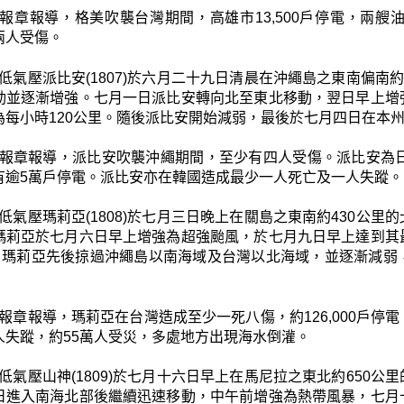
報章報導，格美吹襲台灣期間，高雄市13,500戶停電，兩
兩人受傷。
低氣壓派比安(1807)於六月二十九日清晨在沖繩島之東南偏南
動並逐漸增強。七月一日派比安轉向北至東北移動，翌日早上增
為每小時120公里。隨後派比安開始減弱，最後於七月四日在本
報章報導，派比安吹襲沖繩期間，至少有四人受傷。派比安為日
有逾5萬戶停電。派比安亦在韓國造成最少一人死亡及一人失蹤。
低氣壓瑪莉亞(1808)於七月三日晚上在關島之東南約430公
瑪莉亞於七月六日早上增強為超強颱風，於七月九日早上達到其
里。瑪莉亞先後掠過沖繩島以南海域及台灣以北海域，並逐漸減
報章報導，瑪莉亞在台灣造成至少一死八傷，約126,000戶
人失蹤，約55萬人受災，多處地方出現海水倒灌。
低氣壓山神(1809)於七月十六日早上在馬尼拉之東北約650
日進入南海北部後繼續迅速移動，中午前增強為熱帶風暴，七月