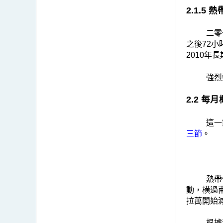
2.1.5
二零
之後72小
2010年
強烈
2.2 每
這一
三節
。
熱帶
動，横過
拉萬開始
根據