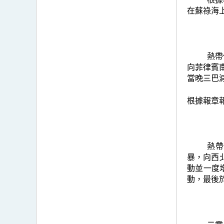
在蘇祿海
熱帶
向菲律賓
當晩三巴
根據報章
熱帶
暴，向西
動並一度
動，最後