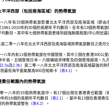
1 北太平洋西部（包括南海區域）的熱帶氣旋
一八年有33個熱帶氣旋影響北太平洋西部及南海區域（即由赤道
1961-2010年約30個的長期年平均數目。全年有13個熱帶氣旋達
平均數目，其中有七個熱帶氣旋更達到超強颱風程度(中心附近最高
1
是二零一八年在北太平洋西部及南海區域熱帶氣旋數目之逐月
一八年內有11個熱帶氣旋在中國登陸，其中三個在香港300公
鮮半島，五個登陸日本，六個橫過菲律賓及四個登陸越南。九月的超
2.3a
及
2.3b
）是二零一八年北太平洋西部及南海區域最強的熱
，而最低海平面氣壓為900百帕斯卡（
表4.1
）。
 香港責任範圍內的熱帶氣旋
零一八年的33個熱帶氣旋中，有17個出現在香港責任範圍（即北
2010年約16個的長期年平均數目（
表2.1
），當中有13個在香港責
用的熱帶氣旋警告（
表4.2
）。