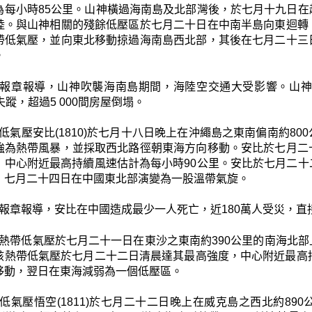
為每小時85公里。山神橫過海南島及北部灣後，於七月十九日
陸。與山神相關的殘餘低壓區於七月二十日在中南半島向東迴轉
帶低氣壓，並向東北移動掠過海南島西北部，其後在七月二十三
。
報章報導，山神吹襲海南島期間，海陸空交通大受影響。山神
失蹤，超過5 000間房屋倒塌。
低氣壓安比(1810)於七月十八日晚上在沖繩島之東南偏南約8
強為熱帶風暴，並採取西北路徑朝東海方向移動。安比於七月二
，中心附近最高持續風速估計為每小時90公里。安比於七月二
，七月二十四日在中國東北部演變為一股溫帶氣旋。
報章報導，安比在中國造成最少一人死亡，近180萬人受災，直接
熱帶低氣壓於七月二十一日在東沙之東南約390公里的南海北
該熱帶低氣壓於七月二十二日清晨達其最高強度，中心附近最高
移動，翌日在東海減弱為一個低壓區。
低氣壓悟空(1811)於七月二十二日晚上在威克島之西北約8