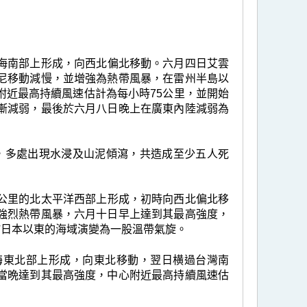
的南海南部上形成，向西北偏北移動。六月四日艾雲
尼移動減慢，並增強為熱帶風暴，在雷州半島以
附近最高持續風速估計為每小時75公里，並開始
漸減弱，最後於六月八日晚上在廣東內陸減弱為
，多處出現水浸及山泥傾瀉，共造成至少五人死
60公里的北太平洋西部上形成，初時向西北偏北移
強烈熱帶風暴，六月十日早上達到其最高強度，
於日本以東的海域演變為一股溫帶氣旋。
的南海東北部上形成，向東北移動，翌日横過台灣南
當晩達到其最高強度，中心附近最高持續風速估