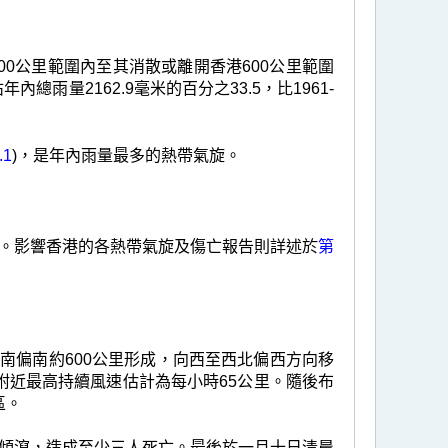
0公里範圍內至其消散或離開香港600公里範圍
年內總雨量2162.9毫米的百分之33.5，比1961-
.1
)，是年內雨量最多的熱帶氣旋。
。影響香港的各熱帶氣旋及傷亡報告則詳述於
第
東南偏南約600公里形成，向西至西北偏西方向移
附近最高持續風速估計為每小時65公里。隨後布
區。
傾瀉，造成至少三人死亡。最後於一月十日清晨