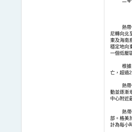
二零
熱帶
尼轉向北
東及海南
穩定地向
一個低壓
根據
亡，超過2
熱帶
動並逐漸
中心附近
熱帶
部。格美
計為每小