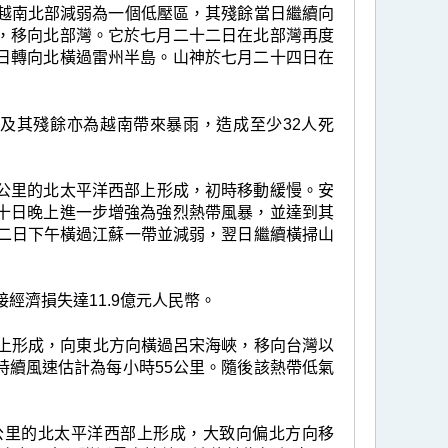
在越南北部減弱為一個低壓區，其殘餘當日繼續向
，移向北部灣。它於七月二十二日在北部灣再度
日轉向北橫過雷州半島。山神於七月二十四日在
及其殘餘亦為越南帶來暴雨，造成至少32人死
00公里的北太平洋西部上形成，初時移動緩慢。安
十日晚上進一步增強為強烈熱帶風暴，並達到其
十二日下午橫過江蘇一帶並減弱，翌日繼續橫掃山
經濟損失達11.9億元人民幣。
部上形成，向東北方向橫過呂宋海峽，移向台灣以
持續風速估計為每小時55公里。隨後該熱帶低氣
90公里的北太平洋西部上形成，大致向偏北方向移