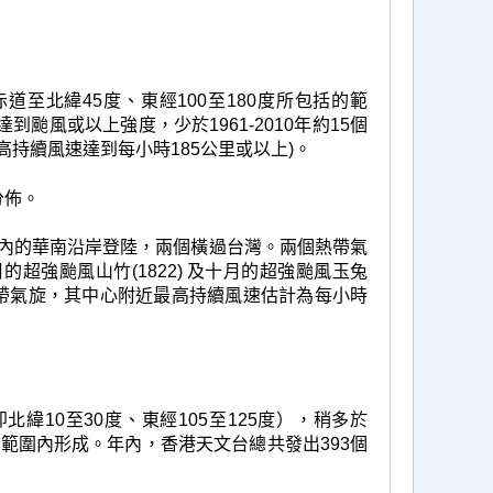
至北緯45度、東經100至180度所包括的範
到颱風或以上強度，少於1961-2010年約15個
持續風速達到每小時185公里或以上)。
分佈。
里內的華南沿岸登陸，兩個橫過台灣。兩個熱帶氣
強颱風山竹(1822) 及十月的超強颱風玉兔
帶氣旋，其中心附近最高持續風速估計為每小時
緯10至30度、東經105至125度），稍多於
任範圍內形成。年內，香港天文台總共發出393個