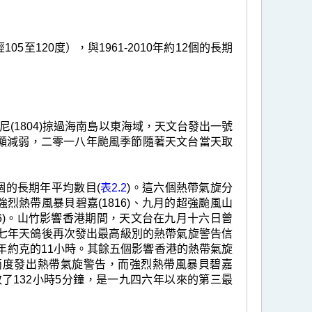
至120度），與1961-2010年約12個的長期
(1804)掠過海南島以東海域，天文台發出一號
明顯減弱，二零一八年颱風季節隨著天文台當天取
六個的長期年平均數目(
表2.2
)。這六個熱帶氣旋分
的強烈熱帶風暴貝碧嘉(1816)、九月的超強颱風山
1826)。山竹影響香港期間，天文台在九月十六日曾
七年天鴿後再次發出最高級別的熱帶氣旋警告信
年約克的11小時。其餘五個影響香港的熱帶氣旋
台兩度發出熱帶氣旋警告，而強烈熱帶風暴貝碧嘉
效了132小時5分鐘，是一九四六年以來的第三最