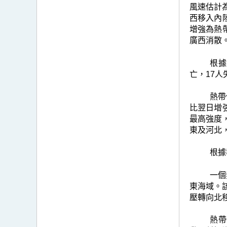
風速估計
西移入內
增強為熱
廣西消散
根據
亡，17人
熱帶
比翌日增
最高強度
東及河北
根據
一個
東海域。
壓轉向北
熱帶