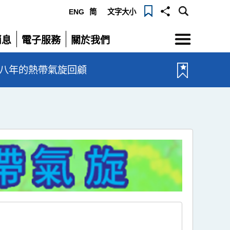
ENG
简
文字大小
選
消息
電子服務
關於我們
單
展
展
開
開
一八年的熱帶氣旋回顧