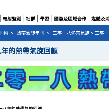
輻射監測
社群
學習
國際及區域合作
媒體及
展
展
展
展
展
開
開
開
開
開
刊物
>
熱帶氣旋年刊
>
二零一八熱帶氣旋 > 二零
八年的熱帶氣旋回顧
二零一八年的熱帶氣旋回顧