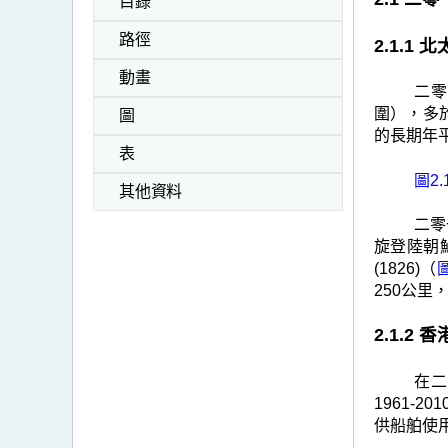
目錄
路徑
2.1.
動畫
二零
圍），多於
圖
的長期年
表
圖2.
其他資料
二零
旋登陸朝
(1826)（
圖
250公里
2.1.2
在二
1961-
供船舶使