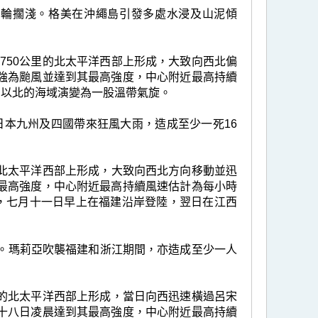
艘油輪擱淺。格美在沖繩島引發多處水浸及山泥傾
約750公里的北太平洋西部上形成，大致向西北偏
強為颱風並達到其最高強度，中心附近最高持續
州以北的海域演變為一股溫帶氣旋。
本九州及四國帶來狂風大雨，造成至少一死16
里的北太平洋西部上形成，大致向西北方向移動並迅
最高強度，中心附近最高持續風速估計為每小時
弱，七月十一日早上在福建沿岸登陸，翌日在江西
停電。瑪莉亞吹襲福建和浙江期間，亦造成至少一人
公里的北太平洋西部上形成，當日向西迅速橫過呂宋
十八日凌晨達到其最高強度，中心附近最高持續