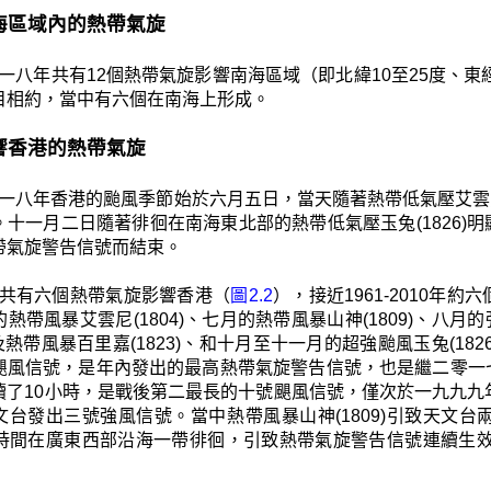
 南海區域內的熱帶氣旋
一八年共有12個熱帶氣旋影響南海區域（即北緯10至25度、東經105
目相約，當中有六個在南海上形成。
 影響香港的熱帶氣旋
一八年香港的颱風季節始於六月五日，當天隨著熱帶低氣壓艾雲尼
。十一月二日隨著徘徊在南海東北部的熱帶低氣壓玉兔(1826)
帶氣旋警告信號而結束。
共有六個熱帶氣旋影響香港（
圖2.2
），接近1961-2010年約
熱帶風暴艾雲尼(1804)、七月的熱帶風暴山神(1809)、八月
2)及熱帶風暴百里嘉(1823)、和十月至十一月的超強颱風玉兔(
颶風信號，是年內發出的最高熱帶氣旋警告信號，也是繼二零一
續了10小時，是戰後第二最長的十號颶風信號，僅次於一九九九
文台發出三號強風信號。當中熱帶風暴山神(1809)引致天文
) 長時間在廣東西部沿海一帶徘徊，引致熱帶氣旋警告信號連續生