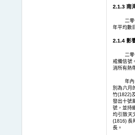
2.1.3
二零
年平均數
2.1.4
二零
戒備信號
消所有熱
年內
別為六月的
竹(182
發出十號
號，並持
均引致天
(1816
長。