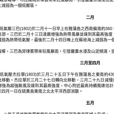
上減弱為一個低壓區。
二月
低氣壓三巴(1802)於二月十一日早上在雅蒲島之西南偏南約36
南部。三巴於二月十三日凌晨增強為熱帶風暴並達到其最高強度
減弱為熱帶低氣壓，最後於二月十四日晚上在蘇祿海上減弱為一
報導，三巴為菲律賓帶來狂風暴雨，引發嚴重水浸及山泥傾瀉，造
三月至四月
低氣壓杰拉華(1803)於三月二十五日下午在雅蒲島之東南約
北移動。杰拉華於三月二十七日轉向北移動，三月二十九日減慢
增強為超強颱風及達到其最高強度，中心附近最高持續風速估計
於四月一日在硫黃島東南之北太平洋西部消散。
五月