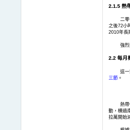
2.1.5
二零
之後72小
2010年
強烈
2.2 每
這一
三節
。
熱帶
動，横過
拉萬開始
根據