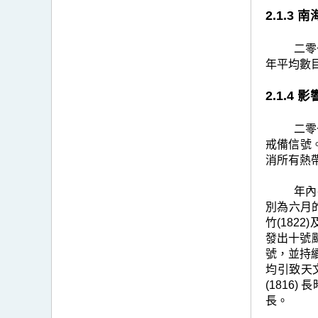
2.1.3
二零
年平均數
2.1.4
二零
戒備信號
消所有熱
年內
別為六月的
竹(182
發出十號
號，並持
均引致天
(1816
長。