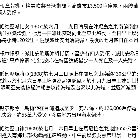
報章報導，格美吹襲台灣期間，高雄市13,500戶停電，兩
兩人受傷。
低氣壓派比安(1807)於六月二十九日清晨在沖繩島之東南偏南
動並逐漸增強。七月一日派比安轉向北至東北移動，翌日早上增
為每小時120公里。隨後派比安開始減弱，最後於七月四日在本
報章報導，派比安吹襲沖繩期間，至少有四人受傷。派比安為日
有逾5萬戶停電。派比安亦在韓國造成最少一人死亡及一人失蹤。
低氣壓瑪莉亞(1808)於七月三日晚上在關島之東南約430公
瑪莉亞於七月六日早上增強為超強颱風，於七月九日早上達到其
里。瑪莉亞先後掠過沖繩島以南海域及台灣以北海域，並逐漸減
報章報導，瑪莉亞在台灣造成至少一死八傷，約126,000戶
人失蹤，約55萬人受災，多處地方出現海水倒灌。
低氣壓山神(1809)於七月十六日早上在馬尼拉之東北約650
日進入南海北部後繼續迅速移動，中午前增強為熱帶風暴，七月