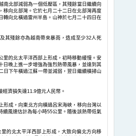
在越南北部減弱為一個低壓區，其殘餘當日繼續向
，移向北部灣。它於七月二十二日在北部灣再度
日轉向北橫過雷州半島。山神於七月二十四日在
及其殘餘亦為越南帶來暴雨，造成至少32人死
00公里的北太平洋西部上形成，初時移動緩慢。安
十日晚上進一步增強為強烈熱帶風暴，並達到其
十二日下午橫過江蘇一帶並減弱，翌日繼續橫掃山
經濟損失達11.9億元人民幣。
部上形成，向東北方向橫過呂宋海峽，移向台灣以
持續風速估計為每小時55公里。隨後該熱帶低氣
90公里的北太平洋西部上形成，大致向偏北方向移