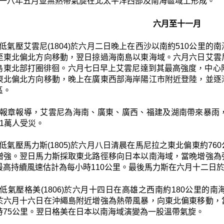
一八年五月並無熱帶氣旋在北太平洋西部及南海區域上形成。
六月至十一月
低氣壓艾雲尼(1804)於六月二日晚上在西沙以南約510公里
至東北偏北方向移動，翌日掠過海南島以東海域。六月六日艾雲
島東北部打圈徘徊。六月七日早上艾雲尼達到其最高強度，中心
東北偏北方向移動，晚上在廣東西部海岸陽江市附近登陸，並逐
區。
報章報導，艾雲尼為海南、廣東、廣西、福建及湖南帶來暴雨
1萬人受災。
低氣壓馬力斯(1805)於六月八日清晨在馬尼拉之東北偏東約7
增強。翌日馬力斯採取東北路徑移向日本以南海域，當晩增強為
最高持續風速估計為每小時110公里。最後馬力斯在六月十二日
低氣壓格美(1806)於六月十四日在高雄之西南約180公里
於六月十六日在沖繩島附近增強為熱帶風暴，向東北偏東移動，
時75公里。翌日格美在日本以南海域演變為一股溫帶氣旋。