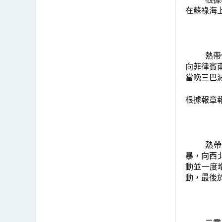
在蘇祿海
熱帶
向菲律賓
當晩三巴
根據報章
熱帶
暴，向西
動並一度
動，最後