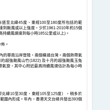
至北緯45度、東經100至180度所包括的範
到颱風或以上強度，少於1961-2010年約15個
持續風速達到每小時185公里或以上)。
分佈。
里內的華南沿岸登陸，兩個橫過台灣。兩個熱帶氣
強颱風山竹(1822) 及十月的超強颱風玉兔
帶氣旋，其中心附近最高持續風速估計為每小時
緯10至30度、東經105至125度），稍多於
任範圍內形成。年內，香港天文台總共發出393個