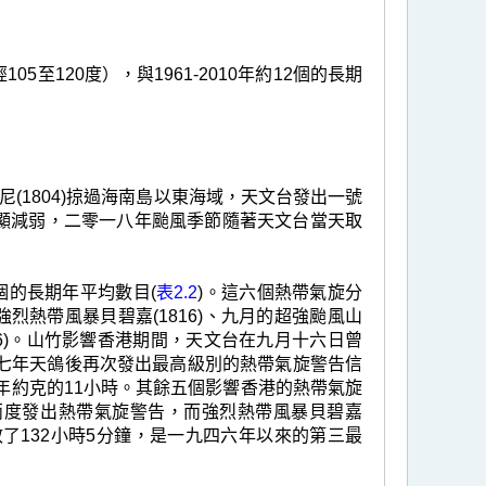
至120度），與1961-2010年約12個的長期
(1804)掠過海南島以東海域，天文台發出一號
明顯減弱，二零一八年颱風季節隨著天文台當天取
六個的長期年平均數目(
表2.2
)。這六個熱帶氣旋分
的強烈熱帶風暴貝碧嘉(1816)、九月的超強颱風山
1826)。山竹影響香港期間，天文台在九月十六日曾
七年天鴿後再次發出最高級別的熱帶氣旋警告信
年約克的11小時。其餘五個影響香港的熱帶氣旋
台兩度發出熱帶氣旋警告，而強烈熱帶風暴貝碧嘉
效了132小時5分鐘，是一九四六年以來的第三最