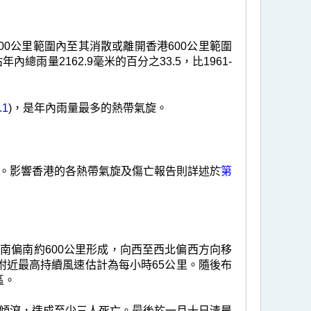
0公里範圍內至其消散或離開香港600公里範圍
年內總雨量2162.9毫米的百分之33.5，比1961-
.1
)，是年內雨量最多的熱帶氣旋。
。影響香港的各熱帶氣旋及傷亡報告則詳述於
第
東南偏南約600公里形成，向西至西北偏西方向移
附近最高持續風速估計為每小時65公里。隨後布
區。
傾瀉，造成至少三人死亡。最後於一月十日清晨