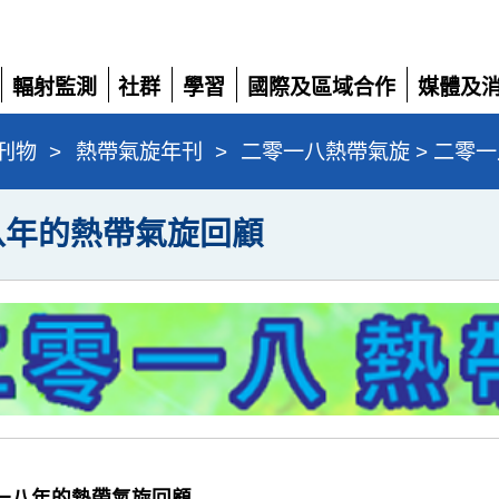
輻射監測
社群
學習
國際及區域合作
媒體及
展
展
展
展
展
開
開
開
開
開
刊物
>
熱帶氣旋年刊
>
二零一八熱帶氣旋 > 二零
八年的熱帶氣旋回顧
二零一八年的熱帶氣旋回顧