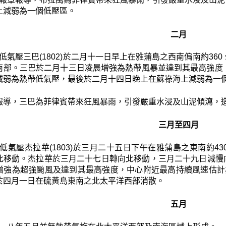
上減弱為一個低壓區。
二月
低氣壓三巴(1802)於二月十一日早上在雅蒲島之西南偏南約36
南部。三巴於二月十三日凌晨增強為熱帶風暴並達到其最高強度
減弱為熱帶低氣壓，最後於二月十四日晚上在蘇祿海上減弱為一
報導，三巴為菲律賓帶來狂風暴雨，引發嚴重水浸及山泥傾瀉，造
三月至四月
低氣壓杰拉華(1803)於三月二十五日下午在雅蒲島之東南約
北移動。杰拉華於三月二十七日轉向北移動，三月二十九日減慢
增強為超強颱風及達到其最高強度，中心附近最高持續風速估計
於四月一日在硫黃島東南之北太平洋西部消散。
五月