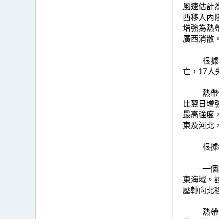
風速估計
西移入內
增強為熱
廣西消散
根據
亡，17人
熱帶
比翌日增
最高強度
東及河北
根據
一個
東海域。
壓轉向北
熱帶