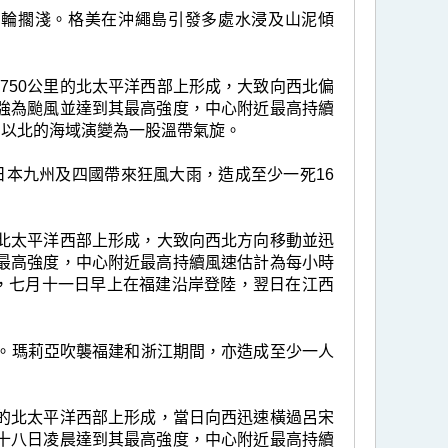
艘油輪擱淺。格美在沖繩島引發多處水浸及山泥傾
約750公里的北太平洋西部上形成，大致向西北偏
強為颱風並達到其最高強度，中心附近最高持續
州以北的海域演變為一股溫帶氣旋。
本九州及四國帶來狂風大雨，造成至少一死16
里的北太平洋西部上形成，大致向西北方向移動並迅
最高強度，中心附近最高持續風速估計為每小時
弱，七月十一日早上在福建沿岸登陸，翌日在江西
停電。瑪莉亞吹襲福建和浙江期間，亦造成至少一人
公里的北太平洋西部上形成，當日向西迅速橫過呂宋
十八日凌晨達到其最高強度，中心附近最高持續