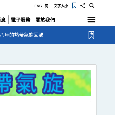
ENG
简
文字大小
選
消息
電子服務
關於我們
單
展
展
開
開
一八年的熱帶氣旋回顧