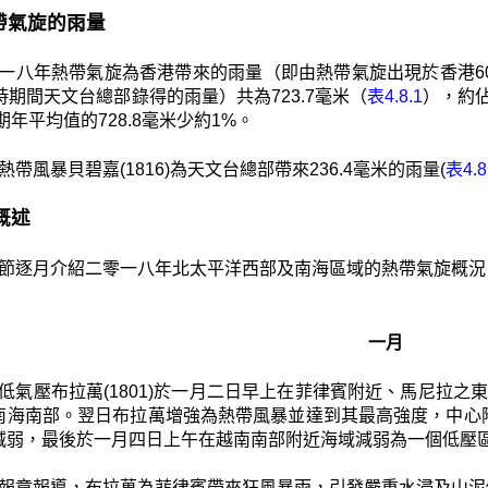
 熱帶氣旋的雨量
一八年熱帶氣旋為香港帶來的雨量（即由熱帶氣旋出現於香港60
時期間天文台總部錄得的雨量）共為723.7毫米（
表4.8.1
），約佔
長期年平均值的728.8毫米少約1%。
熱帶風暴貝碧嘉(1816)為天文台總部帶來236.4毫米的雨量(
表4.8
月概述
節逐月介紹二零一八年北太平洋西部及南海區域的熱帶氣旋概況
一月
低氣壓布拉萬(1801)於一月二日早上在菲律賓附近、馬尼拉之
南海南部。翌日布拉萬增強為熱帶風暴並達到其最高強度，中心
減弱，最後於一月四日上午在越南南部附近海域減弱為一個低壓
報章報導，布拉萬為菲律賓帶來狂風暴雨，引發嚴重水浸及山泥