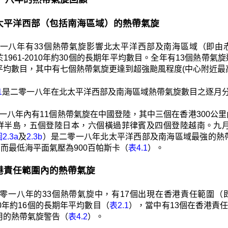
1 北太平洋西部（包括南海區域）的熱帶氣旋
一八年有33個熱帶氣旋影響北太平洋西部及南海區域（即由赤道
1961-2010年約30個的長期年平均數目。全年有13個熱帶氣旋達
平均數目，其中有七個熱帶氣旋更達到超強颱風程度(中心附近最高
1
是二零一八年在北太平洋西部及南海區域熱帶氣旋數目之逐月
一八年內有11個熱帶氣旋在中國登陸，其中三個在香港300公
鮮半島，五個登陸日本，六個橫過菲律賓及四個登陸越南。九月的超
2.3a
及
2.3b
）是二零一八年北太平洋西部及南海區域最強的熱
，而最低海平面氣壓為900百帕斯卡（
表4.1
）。
 香港責任範圍內的熱帶氣旋
零一八年的33個熱帶氣旋中，有17個出現在香港責任範圍（即北
2010年約16個的長期年平均數目（
表2.1
），當中有13個在香港責
用的熱帶氣旋警告（
表4.2
）。