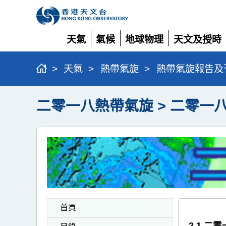
天氣
氣候
地球物理
天文及授時
展
展
展
展
開
開
開
開
>
天氣
>
熱帶氣旋
>
熱帶氣旋報告及
二零一八熱帶氣旋 > 二零一
首頁
2.1 