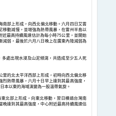
的南海南部上形成，向西北偏北移動。六月四日艾雲
尼移動減慢，並增強為熱帶風暴，在雷州半島以
附近最高持續風速估計為每小時75公里，並開始
漸減弱，最後於六月八日晚上在廣東內陸減弱為
，多處出現水浸及山泥傾瀉，共造成至少五人死
60公里的北太平洋西部上形成，初時向西北偏北移
強烈熱帶風暴，六月十日早上達到其最高強度，
於日本以東的海域演變為一股溫帶氣旋。
的南海東北部上形成，向東北移動，翌日横過台灣南
當晩達到其最高強度，中心附近最高持續風速估