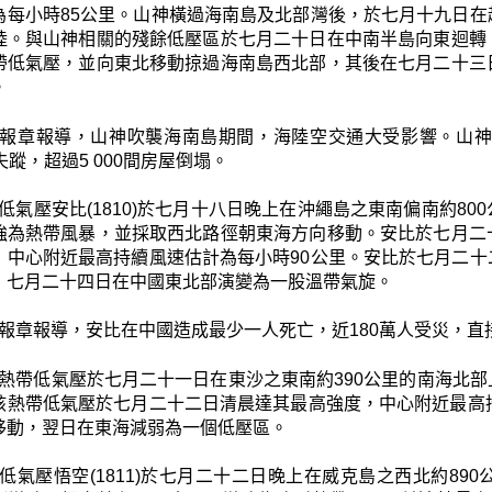
為每小時85公里。山神橫過海南島及北部灣後，於七月十九日
陸。與山神相關的殘餘低壓區於七月二十日在中南半島向東迴轉
帶低氣壓，並向東北移動掠過海南島西北部，其後在七月二十三
。
報章報導，山神吹襲海南島期間，海陸空交通大受影響。山神
失蹤，超過5 000間房屋倒塌。
低氣壓安比(1810)於七月十八日晚上在沖繩島之東南偏南約8
強為熱帶風暴，並採取西北路徑朝東海方向移動。安比於七月二
，中心附近最高持續風速估計為每小時90公里。安比於七月二
，七月二十四日在中國東北部演變為一股溫帶氣旋。
報章報導，安比在中國造成最少一人死亡，近180萬人受災，直接
熱帶低氣壓於七月二十一日在東沙之東南約390公里的南海北
該熱帶低氣壓於七月二十二日清晨達其最高強度，中心附近最高
移動，翌日在東海減弱為一個低壓區。
低氣壓悟空(1811)於七月二十二日晚上在威克島之西北約8