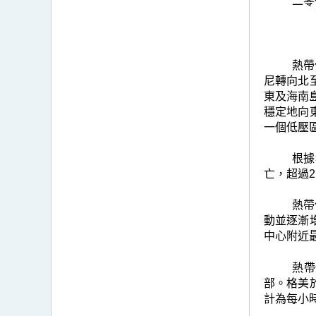
二零
熱帶
尼轉向北
東及海南
穩定地向
一個低壓
根據
亡，超過2
熱帶
動並逐漸
中心附近
熱帶
部。格美
計為每小