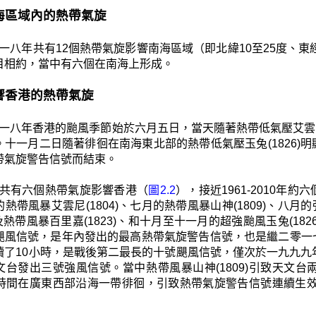
 南海區域內的熱帶氣旋
一八年共有12個熱帶氣旋影響南海區域（即北緯10至25度、東經105
目相約，當中有六個在南海上形成。
 影響香港的熱帶氣旋
一八年香港的颱風季節始於六月五日，當天隨著熱帶低氣壓艾雲尼
。十一月二日隨著徘徊在南海東北部的熱帶低氣壓玉兔(1826)
帶氣旋警告信號而結束。
共有六個熱帶氣旋影響香港（
圖2.2
），接近1961-2010年約
熱帶風暴艾雲尼(1804)、七月的熱帶風暴山神(1809)、八月
2)及熱帶風暴百里嘉(1823)、和十月至十一月的超強颱風玉兔(
颶風信號，是年內發出的最高熱帶氣旋警告信號，也是繼二零一
續了10小時，是戰後第二最長的十號颶風信號，僅次於一九九九
文台發出三號強風信號。當中熱帶風暴山神(1809)引致天文
) 長時間在廣東西部沿海一帶徘徊，引致熱帶氣旋警告信號連續生