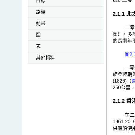
目錄
路徑
2.1.
動畫
二零
圍），多於
圖
的長期年
表
圖2.
其他資料
二零
旋登陸朝
(1826)（
圖
250公里
2.1.2
在二
1961-
供船舶使