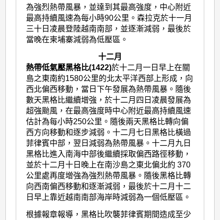
為強烈熱帶風暴，並達到其最高強度，中心附近
最高持續風速為每小時90公里。森拉克於十一月
三十日凌晨登陸越南南部，並逐漸減弱，最後於
當晚在柬埔寨減弱為低壓區。
十二月
熱帶低氣壓黑格比(1422)
於十二月一日早上在關
島之東南約1580公里的北太平洋西部上形成，向
西北偏西移動，當日下午發展為熱帶風暴。隨後
數天黑格比繼續增強，於十二月四日凌晨發展為
超強颱風，在最高強度時中心附近最高持續風速
估計為每小時250公里。隨後兩天黑格比轉向偏
西方向移動和逐步減弱。十二月七日黑格比橫過
菲律賓中部，翌日減弱為熱帶風暴。十二月九日
黑格比進入南海中部後繼續採取偏西路徑移動，
並於十二月十日晚上在南沙島之東北偏北約 370
公里處再度增強為強烈熱帶風暴。隨後黑格比轉
向西南偏西移動和逐漸減弱，最後於十二月十二
日早上靠近越南南部海岸時減弱為一個低壓區。
根據報章報導，黑格比吹襲菲律賓期間造成至少