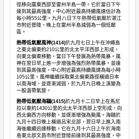
徑移向廣東西部至雷州半島一帶。它於當日下午
達到其最高強度，中心附近最高持續風速估計為
每小時55公里。九月八日下午熱帶低氣壓於湛江
市附近登陸，晚上在雷州半島減弱為一個低壓
區。
熱帶低氣壓風神(1414)
於九月七日上午在沖繩島
之東北偏東約210公里的北太平洋西部上形成，
向東北偏東移動，當日下午發展為熱帶風暴。風
神在翌日早上進一步增強為強烈熱帶風暴，並達
到其最高強度，中心附近最高持續風速為每小時
105公里。風神繼續採取東北偏東路徑橫過日本
以南海域，並逐漸減弱，於九月九日晚上演變為
一股溫帶氣旋。
熱帶低氣壓海鷗(1415)
於九月十二日早上在馬尼
拉以東約1430公里的北太平洋西部上空形成，向
西北偏西方向移動，並逐漸增強為颱風。海鷗於
九月十四日晚上橫過呂宋北部，翌日早上進入南
海後繼續迅速移動。它在九月十六日上午於海南
島東北部文昌市附近登陸前達到其最高強度，中