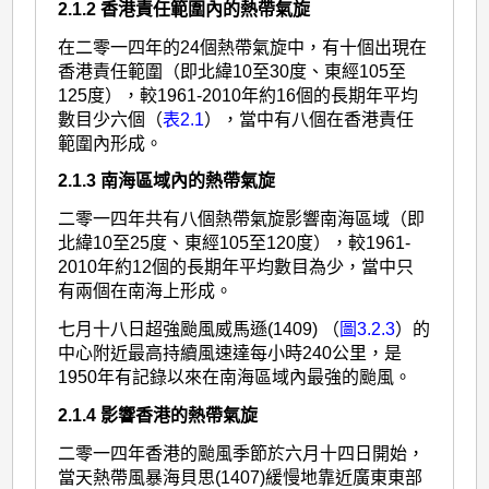
2.1.2 香港責任範圍內的熱帶氣旋
在二零一四年的24個熱帶氣旋中，有十個出現在
香港責任範圍（即北緯10至30度、東經105至
125度），較1961-2010年約16個的長期年平均
數目少六個（
表2.1
），當中有八個在香港責任
範圍內形成。
2.1.3 南海區域內的熱帶氣旋
二零一四年共有八個熱帶氣旋影響南海區域（即
北緯10至25度、東經105至120度），較1961-
2010年約12個的長期年平均數目為少，當中只
有兩個在南海上形成。
七月十八日超強颱風威馬遜(1409) （
圖3.2.3
）的
中心附近最高持續風速達每小時240公里，是
1950年有記錄以來在南海區域內最強的颱風。
2.1.4 影響香港的熱帶氣旋
二零一四年香港的颱風季節於六月十四日開始，
當天熱帶風暴海貝思(1407)緩慢地靠近廣東東部