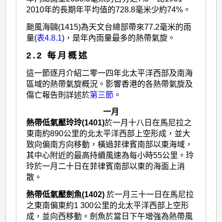
2010年的長期年平均值的728.8毫米少約74%。
颱風海鷗(1415)為天文台總部帶來77.2毫米的雨
量(
表4.8.1
)，是年內雨量最多的熱帶氣旋。
2.2 每月概述
這一節逐月介紹二零一四年北太平洋西部及南海
區域的熱帶氣旋概況。影響香港的各熱帶氣旋及
傷亡報告則詳述於
第三節
。
一月
熱帶低氣壓玲玲(1401)
於一月十八日在馬尼拉之
東南約890公里的北太平洋西部上空形成，並大
致向偏南方向移動，橫過菲律賓南部以東海域，
其中心附近的最高持續風速為每小時55公里。玲
玲於一月二十日在菲律賓南部以東的海面上消
散。
熱帶低氣壓劍魚(1402)
於一月三十一日在馬尼拉
之東南偏東約1 300公里的北太平洋西部上空形
成，並向西移動。劍魚於當日下午增強為熱帶風