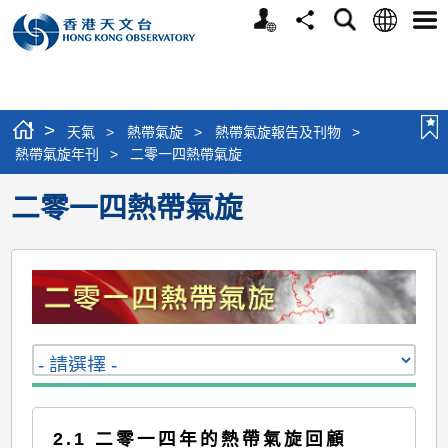
個
語
搜
分
選
人
言
尋
享
單
版
網
站
>
天氣
>
熱帶氣旋
>
熱帶氣旋報告及刊物
>
熱帶氣旋年刊
>
二零一四熱帶氣旋
二零一四熱帶氣旋
2.1 二零一四年的熱帶氣旋回顧