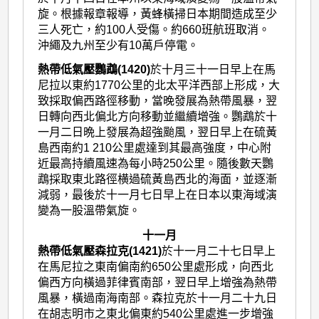
旋。根據報章報導，黃蜂橫掃日本期間造成至少
三人死亡，約100人受傷。約660班航班取消。
沖繩及九州至少有10萬戶停電。
熱帶低氣壓鸚鵡(1420)
於十月三十一日早上在馬
尼拉以東約1770公里的北太平洋西部上形成，大
致採取偏西路徑移動，當晚發展為熱帶風暴，翌
日轉向西北偏北方向移動並繼續增強。鸚鵡於十
一月二日晩上發展為超強颱風，翌日早上在硫黃
島西南約1 210公里處達到其最高強度，中心附
近最高持續風速為每小時250公里。隨後數天鸚
鵡採取東北路徑横過硫黃島西北的海面，並逐漸
減弱，最後於十一月七日早上在日本以東海域演
變為一股溫帶氣旋。
十一月
熱帶低氣壓森拉克(1421)
於十一月二十七日早上
在馬尼拉之東南偏南約650公里處形成，向西北
偏西方向橫過菲律賓南部，翌日早上增強為熱帶
風暴，橫過南海南部。森拉克於十一月二十九日
在胡志明市之東北偏東約540公里處進一步增強