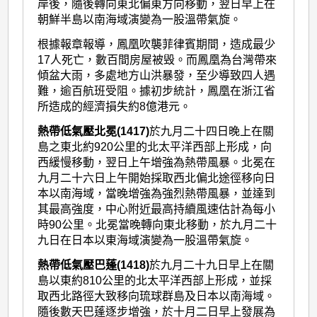
岸後，隨後轉向東北偏東方向移動，翌日早上在
朝鮮半島以南海域演變為一股溫帶氣旋。
根據報章報導，鳳凰吹襲菲律賓期間，造成最少
17人死亡，數百間房屋被毁。而鳳凰為台灣帶來
傾盆大雨，多處地方山洪暴發，至少導致四人遇
難，逾百航班受阻。據初步統計，鳳凰在浙江省
所造成的經濟損失約8億港元。
熱帶低氣壓北冕(1417)
於九月二十四日晚上在關
島之東北約920公里的北太平洋西部上形成，向
西緩慢移動，翌日上午增強為熱帶風暴。北冕在
九月二十六日上午開始採取西北偏北途徑移向日
本以南海域，當晚增強為強烈熱帶風暴，並達到
其最高強度，中心附近最高持續風速估計為每小
時90公里。北冕當晚轉向東北移動，於九月二十
九日在日本以東海域演變為一股溫帶氣旋。
熱帶低氣壓巴蓬(1418)
於九月二十九日早上在關
島以東約810公里的北太平洋西部上形成，並採
取西北路徑大致移向琉球群島及日本以南海域。
隨後數天巴蓬逐步增強，於十月二日早上發展為