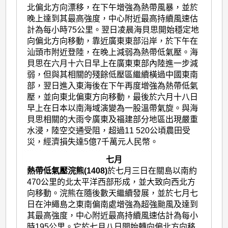
北偏北方向漂移，在下午增強為熱帶風暴，並於
晚上達到其最高強度，中心附近最高持續風速估
計為每小時75公里。翌日凌晨海貝思開始穩定地
向偏北方向移動，靠近廣東東部沿岸，於下午在
汕頭市附近登陸，在晚上減弱為熱帶低氣壓。海
貝思在六月十六日早上在廣東東部內陸進一步減
弱，但與其相關的殘餘低壓區繼續橫過中國東南
部，翌日進入東海後在下午再度增強為熱帶低氣
壓，並向東北偏東方向移動，最後於六月十八日
早上在日本以南海域演變為一股溫帶氣旋。與海
貝思相關的大雨令廣東及福建部分地區出現嚴重
水浸，陸空交通受阻，超過11 520公頃農田受
災，經濟損失達5億7千萬元人民幣。
七月
熱帶低氣壓浣熊(1408)
於七月三日在關島以南約
470公里的北太平洋西部形成，並大致向西北方
向移動。浣熊在隨後數天繼續發展，並於七月七
日在沖繩島之東南偏南處增強為超強颱風及達到
其最高強度，中心附近最高持續風速估計為每小
時195公里。它於七月八日開始轉向偏北方向移