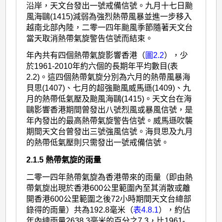
沿岸，天文台發出一號戒備信號。九月十七日颱
風海鷗(1415)減弱為強烈熱帶風暴並進一步移入
越南北部內陸，二零一四年颱風季節隨著天文台
當天取消熱帶氣旋警告信號而結束。
年內共有四個熱帶氣旋影響香港（
圖2.2
），少
於1961-2010年約六個的長期年平均數目(表
2.2)。這四個熱帶氣旋分別為六月的熱帶風暴海
貝思(1407)、七月的超強颱風威馬遜(1409)、九
月的熱帶低氣壓及颱風海鷗(1415)。天文台在海
鷗影響香港期間曾發出八號烈風或暴風信號，是
年內發出的最高熱帶氣旋警告信號。威馬遜吹襲
期間天文台曾發出三號強風信號。海貝思及九月
的熱帶低氣壓則只需發出一號戒備信號。
2.1.5 熱帶氣旋的雨量
二零一四年熱帶氣旋為香港帶來的雨量（即由熱
帶氣旋出現於香港600公里範圍內至其消散或離
開香港600公里範圍之後72小時期間天文台總部
錄得的雨量）共為192.8毫米（
表4.8.1
），約佔
年內總雨量2638.3毫米的百分之7.3，比1961-