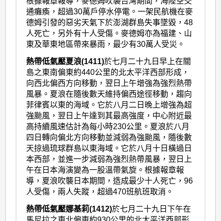
根據報章報導，麥德姆吹襲台灣期間，海陸空交
通癱瘓，超過30萬戶停水停電。一架民航機在麥
德姆引發的惡劣天氣下於澎湖群島失事墜毀，48
人死亡，另外有十人受傷。麥德姆亦為福建、山
東及華東地區帶來暴雨，最少有30萬人受災。
熱帶低氣壓夏浪(1411)
於七月二十九日早上在關
島之東南偏東約440公里的北太平洋西部形成，
向西北偏西方向移動，翌日上午增強為強烈熱帶
風暴。夏浪在隨後數天維持偏西途徑移動，趨向
菲律賓以東的海域。它於八月二日晚上增強為超
強颱風，翌日上午達到其最高強度，中心附近最
高持續風速估計為每小時230公里。夏浪於八月
四日轉向偏北方向移動並減弱為強颱風，隨後數
天掠過琉球群島以東海域。它於八月十日橫過日
本西部，並進一步減弱為強烈熱帶風暴，翌日上
午在日本海演變為一股溫帶氣旋。根據報章報
導，夏浪吹襲日本期間，造成最少十人死亡，96
人受傷，兩人失蹤，超過470班航班取消。
熱帶低氣壓娜基莉(1412)
於七月二十九日下午在
馬尼拉之東北偏東約930公里的北太平洋西部形