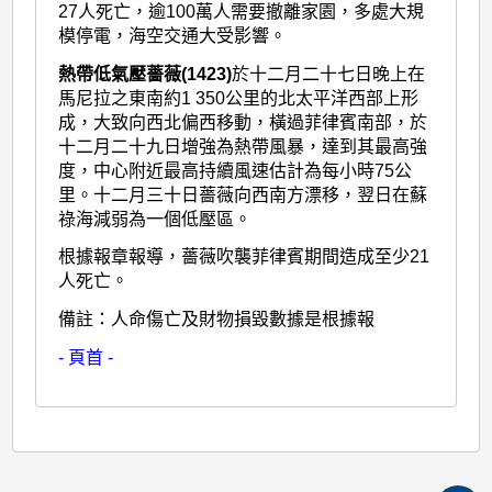
27人死亡，逾100萬人需要撤離家園，多處大規
模停電，海空交通大受影響。
熱帶低氣壓薔薇(1423)
於十二月二十七日晚上在
馬尼拉之東南約1 350公里的北太平洋西部上形
成，大致向西北偏西移動，橫過菲律賓南部，於
十二月二十九日增強為熱帶風暴，達到其最高強
度，中心附近最高持續風速估計為每小時75公
里。十二月三十日薔薇向西南方漂移，翌日在蘇
祿海減弱為一個低壓區。
根據報章報導，薔薇吹襲菲律賓期間造成至少21
人死亡。
備註：人命傷亡及財物損毀數據是根據報
- 頁首 -