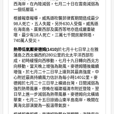
西海岸，在內陸減弱，七月二十日在雲南減弱為
一個低壓區。
根據報章報導，威馬遜吹襲菲律賓期間造成最少
98人死亡，五人失蹤，另外630人受傷。威馬遜
在海南島、廣東西部及廣西等地亦造成嚴重破
壞，最少有18人死亡，三萬七千間房屋倒塌，
740萬人受災。
熱帶低氣壓麥德姆(1410)
於七月十七日早上在雅
蒲島之西北偏西約280公里的北太平洋西部形
成，初時緩慢向西移動，七月十九日轉向西北方
向移動，當天晚上增強為颱風。麥德姆隨後繼續
增強，於七月二十二日早上達到其最高強度，中
心附近最高持續風力估計為每小時140公里。麥
德姆於七月二十三日早上橫過台灣，日間減弱為
強烈熱帶風暴，傍晚在福建福清市附近登陸，翌
日早上進一步減弱為熱帶風暴。麥德姆向北橫過
華東，七月二十五日掠過山東半島南岸，晚間在
黃海北部演變為一股溫帶氣旋。