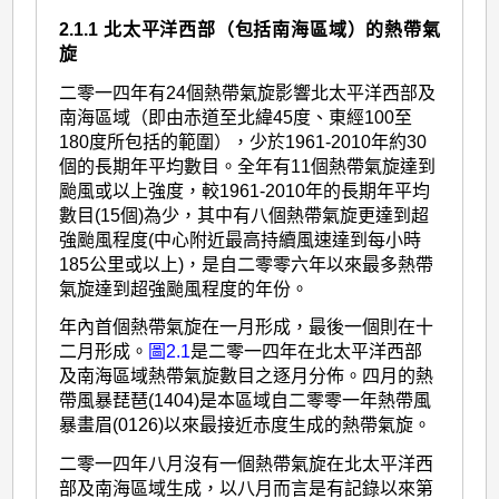
2.1.1 北太平洋西部（包括南海區域）的熱帶氣
旋
二零一四年有24個熱帶氣旋影響北太平洋西部及
南海區域（即由赤道至北緯45度、東經100至
180度所包括的範圍），少於1961-2010年約30
個的長期年平均數目。全年有11個熱帶氣旋達到
颱風或以上強度，較1961-2010年的長期年平均
數目(15個)為少，其中有八個熱帶氣旋更達到超
強颱風程度(中心附近最高持續風速達到每小時
185公里或以上)，是自二零零六年以來最多熱帶
氣旋達到超強颱風程度的年份。
年內首個熱帶氣旋在一月形成，最後一個則在十
二月形成。
圖2.1
是二零一四年在北太平洋西部
及南海區域熱帶氣旋數目之逐月分佈。四月的熱
帶風暴琵琶(1404)是本區域自二零零一年熱帶風
暴畫眉(0126)以來最接近赤度生成的熱帶氣旋。
二零一四年八月沒有一個熱帶氣旋在北太平洋西
部及南海區域生成，以八月而言是有記錄以來第