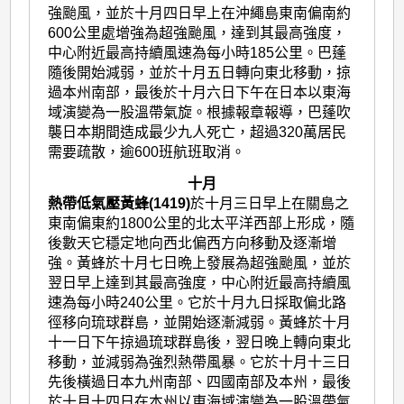
強颱風，並於十月四日早上在沖繩島東南偏南約
600公里處增強為超強颱風，達到其最高強度，
中心附近最高持續風速為每小時185公里。巴蓬
隨後開始減弱，並於十月五日轉向東北移動，掠
過本州南部，最後於十月六日下午在日本以東海
域演變為一股溫帶氣旋。根據報章報導，巴蓬吹
襲日本期間造成最少九人死亡，超過320萬居民
需要疏散，逾600班航班取消。
十月
熱帶低氣壓黃蜂(1419)
於十月三日早上在關島之
東南偏東約1800公里的北太平洋西部上形成，隨
後數天它穩定地向西北偏西方向移動及逐漸增
強。黃蜂於十月七日晩上發展為超強颱風，並於
翌日早上達到其最高強度，中心附近最高持續風
速為每小時240公里。它於十月九日採取偏北路
徑移向琉球群島，並開始逐漸減弱。黃蜂於十月
十一日下午掠過琉球群島後，翌日晚上轉向東北
移動，並減弱為強烈熱帶風暴。它於十月十三日
先後橫過日本九州南部、四國南部及本州，最後
於十月十四日在本州以東海域演變為一股溫帶氣