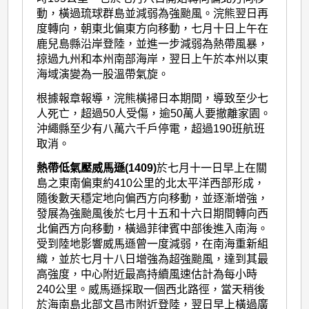
動，橫過琉球群島並減弱為強颱風。浣熊翌日再
度轉向，朝東北偏東方向移動，七月十日上午在
鹿兒島縣沿岸登陸，並進一步減弱為熱帶風暴，
掠過九州和本州南部海岸，翌日上午於本州以東
海域演變為一股溫帶氣旋。
根據報章報導，浣熊橫掃日本期間，導致至少七
人死亡，超過50人受傷，逾50萬人要撤離家園。
沖繩縣至少有八萬六千戶停電，超過190班航班
取消。
熱帶低氣壓威馬遜(1409)
於七月十一日早上在關
島之東南偏東約410公里的北太平洋西部形成，
隨後數天穩定地向偏西方向移動，並逐漸增強，
發展為強颱風後於七月十五和十六日期間轉向西
北偏西方向移動，橫過菲律賓中部後進入南海。
受到陸地影響威馬遜曾一度減弱，在南海重新組
織，並於七月十八日增強為超強颱風，達到其最
高強度，中心附近最高持續風速估計為每小時
240公里。威馬遜採取一個西北路徑，當天稍後
於海南島北部文昌市附近登陸，翌日早上橫過廣