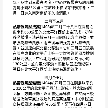
暴，及達到其最高強度，中心附近最高持續風速
為每小時85公里。它於晚上橫過菲律賓中部，二
月一日進入南海南部不久後消散。
二月至三月
熱帶低氣壓法茜(1403)
於二月二十八日在關島之
東南約650公里的北太平洋西部上空形成，初時
移動緩慢。法茜於三月一日向偏北方向移動，並
增強為熱帶風暴，兩天後再增強為強烈熱帶風
暴，並加速向東北偏北移動。它於三月五日凌晨
在關島東北的太平洋上進一步增強為颱風及達到
其最高強度，中心附近最高持續風速為每小時
130公里，並向東北移動。隨後法茜逐漸減弱，
翌日在北太平洋西部上演變為溫帶氣旋。
四月至五月
熱帶低氣壓琵琶(1404)
於四月三日在關島以南約
1 310公里的北太平洋西部上形成，並大致向西
北偏西方向移動，逐漸靠近菲律賓。它於兩日後
增強為熱帶風暴及達到其最高強度，中心附近最
高持續風速 為每小時65公里。琵琶在四月八日