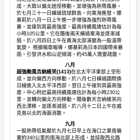
成，大致以偏北途徑移動，並增強為熱帶風暴，
於七月三十一日橫過琉球群島，向東海進發。娜
基莉於八月一日上午進一步增強為強烈熱帶風
暴，並達到其最高強度，最高持續風速估計為每
小時105公里。它在隨後兩天橫過東海並逐漸減
弱，於八月四日上午在黃海北部演變為一股溫帶
氣旋。 根據報章報導，娜基莉為日本四國帶來暴
雨，引發洪水和山泥傾瀉，約45萬人需要疏散。
八月
超強颱風吉納維芙(1413)
在北太平洋東部上空形
成，並向偏西方向移動，於八月七日橫過國際換
日線進入北太平洋西部，翌日上午達到其最高強
度，中心附近最高持續風速估計為每小時230公
里，並轉向偏北方向移動。隨後數天吉納維芙向
西北漂移，並逐漸減弱，於八月十二日上午在威
克島以北的海面消散。
九月
一股熱帶低氣壓於九月七日早上在海口之東南偏
東約340公里的南海北部上形成，並採取西北路