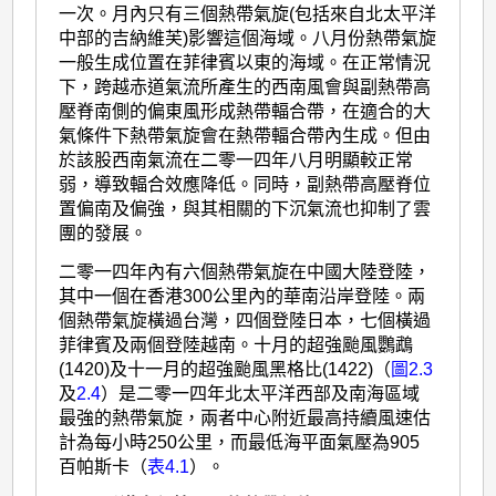
一次。月內只有三個熱帶氣旋(包括來自北太平洋
中部的吉納維芙)影響這個海域。八月份熱帶氣旋
一般生成位置在菲律賓以東的海域。在正常情況
下，跨越赤道氣流所產生的西南風會與副熱帶高
壓脊南側的偏東風形成熱帶輻合帶，在適合的大
氣條件下熱帶氣旋會在熱帶輻合帶內生成。但由
於該股西南氣流在二零一四年八月明顯較正常
弱，導致輻合效應降低。同時，副熱帶高壓脊位
置偏南及偏強，與其相關的下沉氣流也抑制了雲
團的發展。
二零一四年內有六個熱帶氣旋在中國大陸登陸，
其中一個在香港300公里內的華南沿岸登陸。兩
個熱帶氣旋橫過台灣，四個登陸日本，七個橫過
菲律賓及兩個登陸越南。十月的超強颱風鸚鵡
(1420)及十一月的超強颱風黑格比(1422)（
圖2.3
及
2.4
）是二零一四年北太平洋西部及南海區域
最強的熱帶氣旋，兩者中心附近最高持續風速估
計為每小時250公里，而最低海平面氣壓為905
百帕斯卡（
表4.1
）。