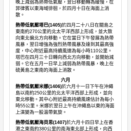
晚上減弱為熱帶低氣壓，翌日移動轉為緩慢，在
菲律賓以東海域徘徊，於四月十日在海面上消
散。
熱帶低氣壓塔巴(1405)
於四月二十八日在關島之
東南約270公里的北太平洋西部上形成，並大致
向東北偏北方向移動。它在當日下午發展為熱帶
風暴，翌日增強為強烈熱帶風暴及達到其最高強
度，中心附近最高持續風速為每小時110公里。
塔巴在四月三十日轉向西北方向移動，並開始減
弱。它在五月一日早上減弱為熱帶風暴，晚上在
硫黃島之東南的海面上消散。
六月
熱帶低氣壓米娜(1406)
於六月十一日下午在沖繩
島以南約250公里的北太平洋西部上形成，並向
東北移動。其中心附近最高持續風速估計為每小
時55公里。米娜於翌日上午在沖繩島以東的海面
上演變為一股溫帶氣旋。
熱帶低氣壓海貝思(1407)
於六月十四日早上在香
港之東南約380公里的南海東北部上形成，向西