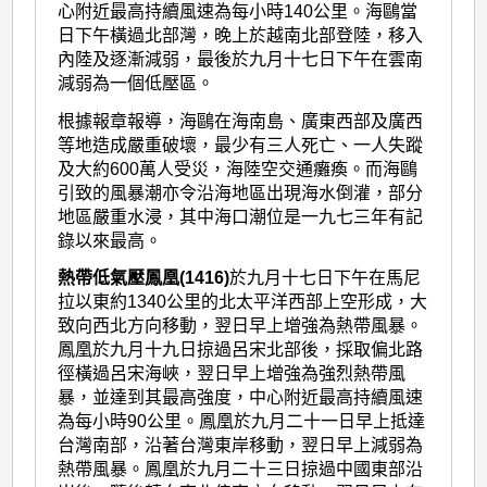
心附近最高持續風速為每小時140公里。海鷗當
日下午橫過北部灣，晚上於越南北部登陸，移入
內陸及逐漸減弱，最後於九月十七日下午在雲南
減弱為一個低壓區。
根據報章報導，海鷗在海南島、廣東西部及廣西
等地造成嚴重破壞，最少有三人死亡、一人失蹤
及大約600萬人受災，海陸空交通癱瘓。而海鷗
引致的風暴潮亦令沿海地區出現海水倒灌，部分
地區嚴重水浸，其中海口潮位是一九七三年有記
錄以來最高。
熱帶低氣壓鳳凰(1416)
於九月十七日下午在馬尼
拉以東約1340公里的北太平洋西部上空形成，大
致向西北方向移動，翌日早上增強為熱帶風暴。
鳳凰於九月十九日掠過呂宋北部後，採取偏北路
徑橫過呂宋海峽，翌日早上增強為強烈熱帶風
暴，並達到其最高強度，中心附近最高持續風速
為每小時90公里。鳳凰於九月二十一日早上抵達
台灣南部，沿著台灣東岸移動，翌日早上減弱為
熱帶風暴。鳳凰於九月二十三日掠過中國東部沿