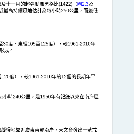
及十一月的超強颱風黑格比(1422)（
圖2.3
及
最高持續風速估計為每小時250公里，而最低
、東經105至125度），較1961-2010年
形成。
0度），較1961-2010年約12個的長期年平
小時240公里，是1950年有記錄以來在南海區
7)緩慢地靠近廣東東部沿岸，天文台發出一號戒