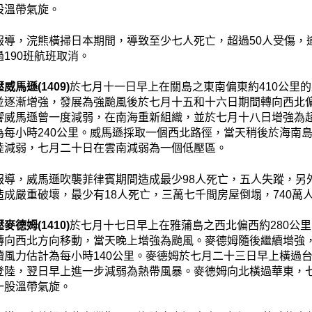
股溫帶氣旋。
報導，浣熊橫掃日本期間，導致至少七人死亡，超過50人受傷，
190班航班取消。
威馬遜(1409)
於七月十一日早上在關島之東南偏東約410公里
並逐漸增強，發展為強颱風後於七月十五和十六日期間轉向西北
響威馬遜曾一度減弱，在南海重新組織，並於七月十八日增強為
為每小時240公里。威馬遜採取一個西北路徑，當天稍後於海南
陸減弱，七月二十日在雲南減弱為一個低壓區。
報導，威馬遜吹襲菲律賓期間造成最少98人死亡，五人失蹤，另
造成嚴重破壞，最少有18人死亡，三萬七千間房屋倒塌，740萬
麥德姆(1410)
於七月十七日早上在雅蒲島之西北偏西約280公
轉向西北方向移動，當天晚上增強為颱風。麥德姆隨後繼續增強
續風力估計為每小時140公里。麥德姆於七月二十三日早上橫過
登陸，翌日早上進一步減弱為熱帶風暴。麥德姆向北橫過華東，
一股溫帶氣旋。