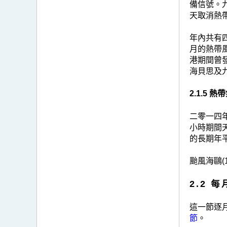
備信號。
天取消熱
年內共有
月的熱帶風
港期間曾
海貝思及
2.1.5 
二零一四
小時期間天
的長期年平
颱風海鷗(
2.2 
這一節逐
節
。