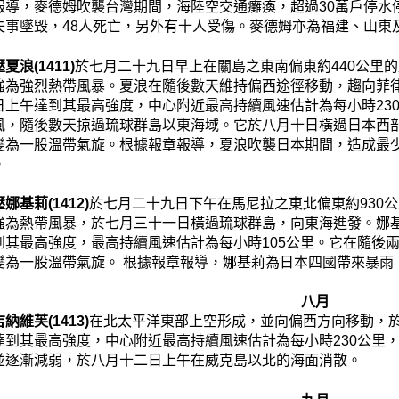
報導，麥德姆吹襲台灣期間，海陸空交通癱瘓，超過30萬戶停水
失事墜毀，48人死亡，另外有十人受傷。麥德姆亦為福建、山東
浪(1411)
於七月二十九日早上在關島之東南偏東約440公里
強為強烈熱帶風暴。夏浪在隨後數天維持偏西途徑移動，趨向菲
日上午達到其最高強度，中心附近最高持續風速估計為每小時23
風，隨後數天掠過琉球群島以東海域。它於八月十日橫過日本西
變為一股溫帶氣旋。根據報章報導，夏浪吹襲日本期間，造成最少
。
娜基莉(1412)
於七月二十九日下午在馬尼拉之東北偏東約930
強為熱帶風暴，於七月三十一日橫過琉球群島，向東海進發。娜
到其最高強度，最高持續風速估計為每小時105公里。它在隨後
變為一股溫帶氣旋。 根據報章報導，娜基莉為日本四國帶來暴雨
八月
納維芙(1413)
在北太平洋東部上空形成，並向偏西方向移動，
達到其最高強度，中心附近最高持續風速估計為每小時230公里
並逐漸減弱，於八月十二日上午在威克島以北的海面消散。