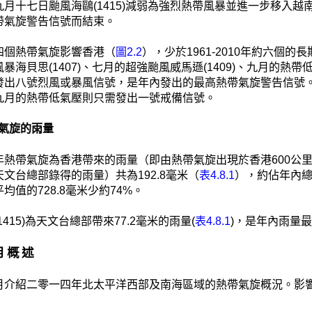
九月十七日颱風海鷗(1415)減弱為強烈熱帶風暴並進一步移入
帶氣旋警告信號而結束。
四個熱帶氣旋影響香港（
圖2.2
），少於1961-2010年約六個的
暴海貝思(1407)、七月的超強颱風威馬遜(1409)、九月的熱帶
發出八號烈風或暴風信號，是年內發出的最高熱帶氣旋警告信號
九月的熱帶低氣壓則只需發出一號戒備信號。
熱帶氣旋的雨量
年熱帶氣旋為香港帶來的雨量（即由熱帶氣旋出現於香港600公里
文台總部錄得的雨量）共為192.8毫米（
表4.8.1
），約佔年內總雨量
均值的728.8毫米少約74%。
1415)為天文台總部帶來77.2毫米的雨量(
表4.8.1
)，是年內雨量
每月概述
月介紹二零一四年北太平洋西部及南海區域的熱帶氣旋概況。影