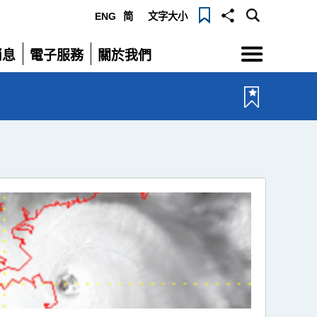
ENG
简
文字大小
選
消息
電子服務
關於我們
單
展
展
開
開