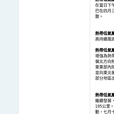
在當日下
巴在四月
散。
熱帶低氣壓米
高持續風
熱帶低氣壓
增強為熱
偏北方向
東東部內
並向東北
部分地區出
熱帶低氣壓浣
繼續發展
195公
動，七月