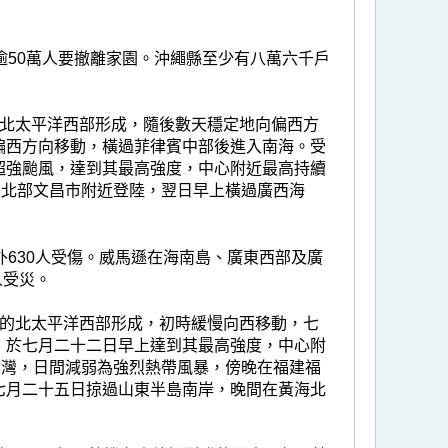
逾50萬人要撤離家園。沖繩縣至少有八萬六千戶
的北太平洋西部形成，隨後數天穩定地向偏西方
偏西方向移動，橫過菲律賓中部後進入南海。受
超強颱風，達到其最高強度，中心附近最高持續
島北部文昌市附近登陸，翌日早上橫過廣西海
外630人受傷。威馬遜在海南島、廣東西部及廣
人受災。
里的北太平洋西部形成，初時緩慢向西移動，七
，於七月二十二日早上達到其最高強度，中心附
台灣，日間減弱為強烈熱帶風暴，傍晚在福建福
七月二十五日掠過山東半島南岸，晚間在黃海北