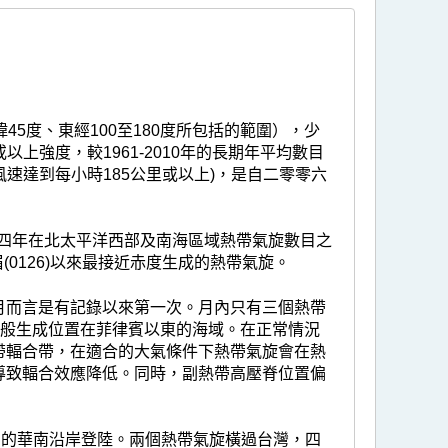
5度、東經100至180度所包括的範圍），少
或以上強度，較1961-2010年的長期年平均數目
風速達到每小時185公里或以上)，是自二零零六
四年在北太平洋西部及南海區域熱帶氣旋數目之
(0126)以來最接近赤度生成的熱帶氣旋。
月而言是有記錄以來第一次。月內只有三個熱帶
一般生成位置在菲律賓以東的海域。在正常情況
帶輻合帶，在適合的大氣條件下熱帶氣旋會在熱
導致輻合效應降低。同時，副熱帶高壓脊位置偏
內的華南沿岸登陸。兩個熱帶氣旋橫過台灣，四