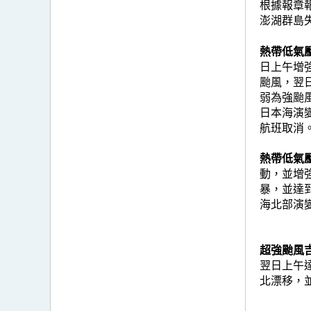
根據報章
澎湖群島
熱帶低氣壓夏
日上午增
颱風，翌
弱為強颱
日本海演
航班取消
熱帶低氣壓
動，並增
暴，並達
海北部演
超強颱風吉
翌日上午
北漂移，