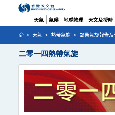
天氣
氣候
地球物理
天文及授時
展
展
展
展
開
開
開
開
>
天氣
>
熱帶氣旋
>
熱帶氣旋報告及
二零一四熱帶氣旋