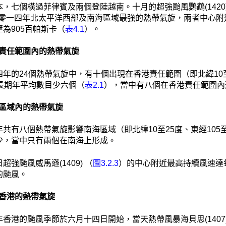
，七個橫過菲律賓及兩個登陸越南。十月的超強颱風鸚鵡(1420)
零一四年北太平洋西部及南海區域最強的熱帶氣旋，兩者中心附近
為905百帕斯卡（
表4.1
）。
 香港責任範圍內的熱帶氣旋
年的24個熱帶氣旋中，有十個出現在香港責任範圍（即北緯10至30度
的長期年平均數目少六個（
表2.1
），當中有八個在香港責任範圍內
 南海區域內的熱帶氣旋
共有八個熱帶氣旋影響南海區域（即北緯10至25度、東經105至12
少，當中只有兩個在南海上形成。
超強颱風威馬遜(1409) （
圖3.2.3
）的中心附近最高持續風速達每
的颱風。
影響香港的熱帶氣旋
年香港的颱風季節於六月十四日開始，當天熱帶風暴海貝思(140