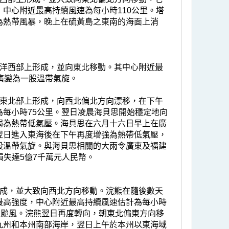
中心附近最高持續風速為每小時110公里。塔
為熱帶風暴，晚上在硫黃島之東南的海面上消
平洋西部上形成，並向東北移動。其中心附近最
演變為一股溫帶氣旋。
海東北部上形成，向西北偏北方向漂移，在下午
每小時75公里。翌日凌晨海貝思開始穩定地向
弱為熱帶低氣壓。海貝思在六月十六日早上在廣
翌日進入東海後在下午再度增強為熱帶低氣壓，
股溫帶氣旋。與海貝思相關的大雨令廣東及福建
損失達5億7千萬元人民幣。
形成，並大致向西北方向移動。浣熊在隨後數天
最高強度，中心附近最高持續風速估計為每小時
強颱風。浣熊翌日再度轉向，朝東北偏東方向移
九州和本州南部海岸，翌日上午於本州以東海域