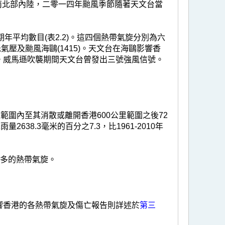
越南北部內陸，二零一四年颱風季節隨著天文台當
長期年平均數目(表2.2)。這四個熱帶氣旋分別為六
低氣壓及颱風海鷗(1415)。天文台在海鷗影響香
。威馬遜吹襲期間天文台曾發出三號強風信號。
範圍內至其消散或離開香港600公里範圍之後72
2638.3毫米的百分之7.3，比1961-2010年
最多的熱帶氣旋。
響香港的各熱帶氣旋及傷亡報告則詳述於
第三