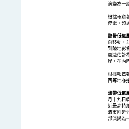
演變為一
根據報章
停電，超過
熱帶低氣壓
向移動，
到陸地影
風速估計
岸，在內
根據報章
西等地亦
熱帶低氣壓
月十九日
近最高持
清市附近
部演變為