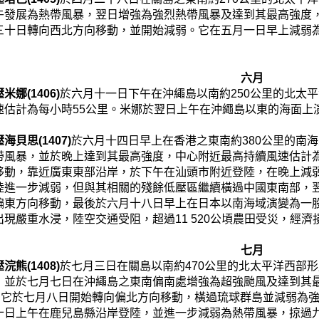
午發展為熱帶風暴，翌日增強為強烈熱帶風暴及達到其最高強度，
三十日轉向西北方向移動，並開始減弱。它在五月一日早上減弱
六月
娜(1406)
於六月十一日下午在沖繩島以南約250公里的北太
速估計為每小時55公里。米娜於翌日上午在沖繩島以東的海面上
海貝思(1407)
於六月十四日早上在香港之東南約380公里的南
帶風暴，並於晚上達到其最高強度，中心附近最高持續風速估計為
移動，靠近廣東東部沿岸，於下午在汕頭市附近登陸，在晚上減
陸進一步減弱，但與其相關的殘餘低壓區繼續橫過中國東南部，
偏東方向移動，最後於六月十八日早上在日本以南海域演變為一
現嚴重水浸，陸空交通受阻，超過11 520公頃農田受災，經濟
七月
熊(1408)
於七月三日在關島以南約470公里的北太平洋西部
，並於七月七日在沖繩島之東南偏南處增強為超強颱風及達到其
里。它於七月八日開始轉向偏北方向移動，橫過琉球群島並減弱為
十日上午在鹿兒島縣沿岸登陸，並進一步減弱為熱帶風暴，掠過