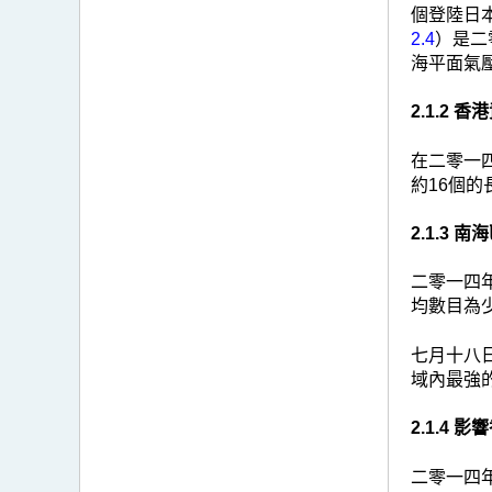
個登陸日本
2.4
）是二
海平面氣壓
2.1.2
在二零一四
約16個
2.1.3
二零一四年
均數目為
七月十八日
域內最強
2.1.4 
二零一四