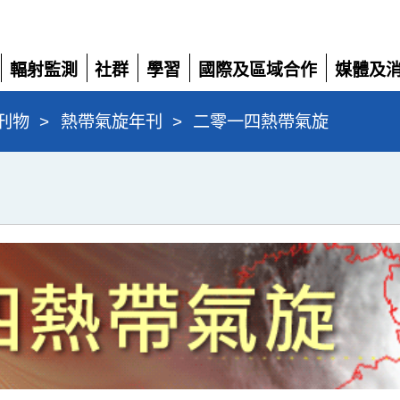
輻射監測
社群
學習
國際及區域合作
媒體及
展
展
展
展
展
開
開
開
開
開
刊物
>
熱帶氣旋年刊
>
二零一四熱帶氣旋