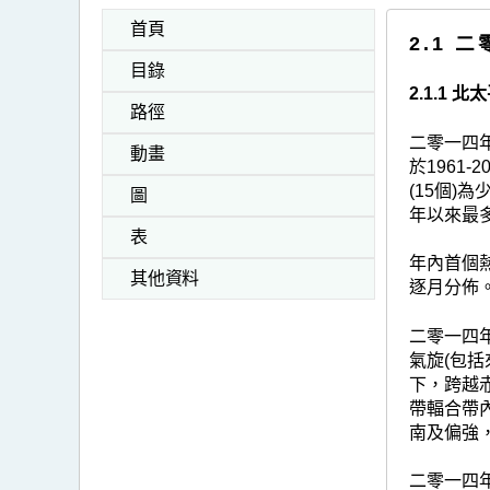
首頁
2.1 
目錄
2.1.1
路徑
二零一四年
動畫
於1961
(15個)
圖
年以來最
表
年內首個
其他資料
逐月分佈。
二零一四
氣旋(包
下，跨越
帶輻合帶
南及偏強
二零一四