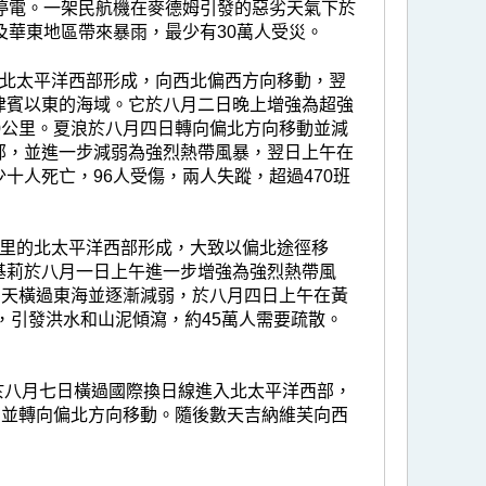
停電。一架民航機在麥德姆引發的惡劣天氣下於
及華東地區帶來暴雨，最少有30萬人受災。
的北太平洋西部形成，向西北偏西方向移動，翌
律賓以東的海域。它於八月二日晚上增強為超強
0公里。夏浪於八月四日轉向偏北方向移動並減
部，並進一步減弱為強烈熱帶風暴，翌日上午在
十人死亡，96人受傷，兩人失蹤，超過470班
公里的北太平洋西部形成，大致以偏北途徑移
基莉於八月一日上午進一步增強為強烈熱帶風
兩天橫過東海並逐漸減弱，於八月四日上午在黃
，引發洪水和山泥傾瀉，約45萬人需要疏散。
於八月七日橫過國際換日線進入北太平洋西部，
，並轉向偏北方向移動。隨後數天吉納維芙向西