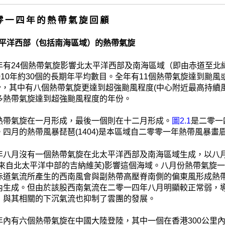
二零一四年的熱帶氣旋回顧
 北太平洋西部（包括南海區域）的熱帶氣旋
有24個熱帶氣旋影響北太平洋西部及南海區域（即由赤道至北緯4
-2010年約30個的長期年平均數目。全年有11個熱帶氣旋達到颱風
為少，其中有八個熱帶氣旋更達到超強颱風程度(中心附近最高持續
多熱帶氣旋達到超強颱風程度的年份。
熱帶氣旋在一月形成，最後一個則在十二月形成。
圖2.1
是二零一
四月的熱帶風暴琵琶(1404)是本區域自二零零一年熱帶風暴畫眉
年八月沒有一個熱帶氣旋在北太平洋西部及南海區域生成，以八
括來自北太平洋中部的吉納維芙)影響這個海域。八月份熱帶氣旋
赤道氣流所產生的西南風會與副熱帶高壓脊南側的偏東風形成熱
內生成。但由於該股西南氣流在二零一四年八月明顯較正常弱，
，與其相關的下沉氣流也抑制了雲團的發展。
年內有六個熱帶氣旋在中國大陸登陸，其中一個在香港300公里