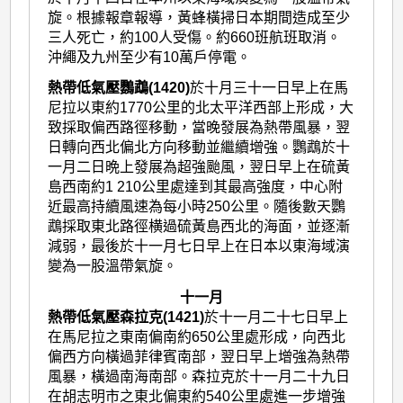
旋。根據報章報導，黃蜂橫掃日本期間造成至少
三人死亡，約100人受傷。約660班航班取消。
沖繩及九州至少有10萬戶停電。
熱帶低氣壓鸚鵡(1420)
於十月三十一日早上在馬
尼拉以東約1770公里的北太平洋西部上形成，大
致採取偏西路徑移動，當晚發展為熱帶風暴，翌
日轉向西北偏北方向移動並繼續增強。鸚鵡於十
一月二日晩上發展為超強颱風，翌日早上在硫黃
島西南約1 210公里處達到其最高強度，中心附
近最高持續風速為每小時250公里。隨後數天鸚
鵡採取東北路徑横過硫黃島西北的海面，並逐漸
減弱，最後於十一月七日早上在日本以東海域演
變為一股溫帶氣旋。
十一月
熱帶低氣壓森拉克(1421)
於十一月二十七日早上
在馬尼拉之東南偏南約650公里處形成，向西北
偏西方向橫過菲律賓南部，翌日早上增強為熱帶
風暴，橫過南海南部。森拉克於十一月二十九日
在胡志明市之東北偏東約540公里處進一步增強