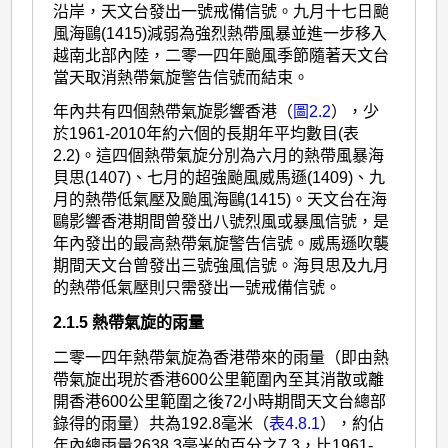
沿岸，天文台發出一號戒備信號。九月十七日颱
風海鷗(1415)減弱為強烈熱帶風暴並進一步移入
越南北部內陸，二零一四年颱風季節隨著天文台
當天取消熱帶氣旋警告信號而結束。
年內共有四個熱帶氣旋影響香港（
圖2.2
），少
於1961-2010年約六個的長期年平均數目(表
2.2)。這四個熱帶氣旋分別為六月的熱帶風暴海
貝思(1407)、七月的超強颱風威馬遜(1409)、九
月的熱帶低氣壓及颱風海鷗(1415)。天文台在海
鷗影響香港期間曾發出八號烈風或暴風信號，是
年內發出的最高熱帶氣旋警告信號。威馬遜吹襲
期間天文台曾發出三號強風信號。海貝思及九月
的熱帶低氣壓則只需發出一號戒備信號。
2.1.5 熱帶氣旋的雨量
二零一四年熱帶氣旋為香港帶來的雨量（即由熱
帶氣旋出現於香港600公里範圍內至其消散或離
開香港600公里範圍之後72小時期間天文台總部
錄得的雨量）共為192.8毫米（
表4.8.1
），約佔
年內總雨量2638.3毫米的百分之7.3，比1961-