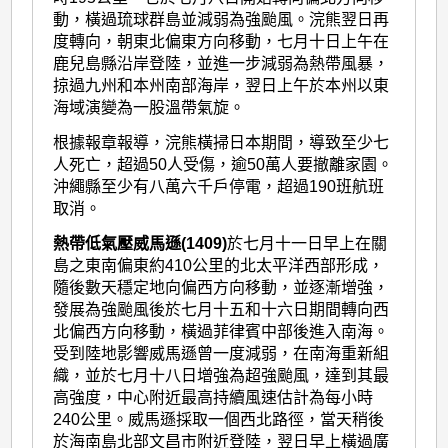
動，橫過琉球群島並減弱為強颱風。浣熊翌日再
度轉向，朝東北偏東方向移動，七月十日上午在
鹿兒島縣沿岸登陸，並進一步減弱為熱帶風暴，
掠過九州和本州南部海岸，翌日上午於本州以東
海域演變為一股溫帶氣旋。
根據報章報導，浣熊橫掃日本期間，導致至少七
人死亡，超過50人受傷，逾50萬人要撤離家園。
沖繩縣至少有八萬六千戶停電，超過190班航班
取消。
熱帶低氣壓威馬遜(1409)
於七月十一日早上在關
島之東南偏東約410公里的北太平洋西部形成，
隨後數天穩定地向偏西方向移動，並逐漸增強，
發展為強颱風後於七月十五和十六日期間轉向西
北偏西方向移動，橫過菲律賓中部後進入南海。
受到陸地影響威馬遜曾一度減弱，在南海重新組
織，並於七月十八日增強為超強颱風，達到其最
高強度，中心附近最高持續風速估計為每小時
240公里。威馬遜採取一個西北路徑，當天稍後
於海南島北部文昌市附近登陸，翌日早上橫過廣