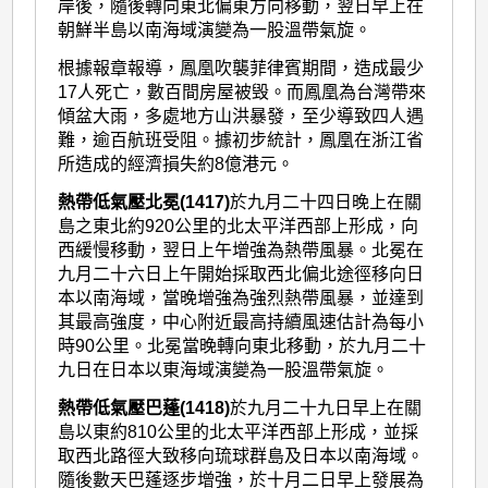
岸後，隨後轉向東北偏東方向移動，翌日早上在
朝鮮半島以南海域演變為一股溫帶氣旋。
根據報章報導，鳳凰吹襲菲律賓期間，造成最少
17人死亡，數百間房屋被毁。而鳳凰為台灣帶來
傾盆大雨，多處地方山洪暴發，至少導致四人遇
難，逾百航班受阻。據初步統計，鳳凰在浙江省
所造成的經濟損失約8億港元。
熱帶低氣壓北冕(1417)
於九月二十四日晚上在關
島之東北約920公里的北太平洋西部上形成，向
西緩慢移動，翌日上午增強為熱帶風暴。北冕在
九月二十六日上午開始採取西北偏北途徑移向日
本以南海域，當晚增強為強烈熱帶風暴，並達到
其最高強度，中心附近最高持續風速估計為每小
時90公里。北冕當晚轉向東北移動，於九月二十
九日在日本以東海域演變為一股溫帶氣旋。
熱帶低氣壓巴蓬(1418)
於九月二十九日早上在關
島以東約810公里的北太平洋西部上形成，並採
取西北路徑大致移向琉球群島及日本以南海域。
隨後數天巴蓬逐步增強，於十月二日早上發展為