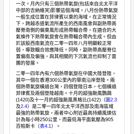
一次。月內只有三個熱帶氣旋(包括來自北太平洋
中部的吉納維芙)影響這個海域。八月份熱帶氣旋
一般生成位置在菲律賓以東的海域。在正常情況
下，跨越赤道氣流所產生的西南風會與副熱帶高
壓脊南側的偏東風形成熱帶輻合帶，在適合的大
氣條件下熱帶氣旋會在熱帶輻合帶內生成。但由
於該股西南氣流在二零一四年八月明顯較正常
弱，導致輻合效應降低。同時，副熱帶高壓脊位
置偏南及偏強，與其相關的下沉氣流也抑制了雲
團的發展。
二零一四年內有六個熱帶氣旋在中國大陸登陸，
其中一個在香港300公里內的華南沿岸登陸。兩
個熱帶氣旋橫過台灣，四個登陸日本，七個橫過
菲律賓及兩個登陸越南。十月的超強颱風鸚鵡
(1420)及十一月的超強颱風黑格比(1422)（
圖2.3
及
2.4
）是二零一四年北太平洋西部及南海區域
最強的熱帶氣旋，兩者中心附近最高持續風速估
計為每小時250公里，而最低海平面氣壓為905
百帕斯卡（
表4.1
）。