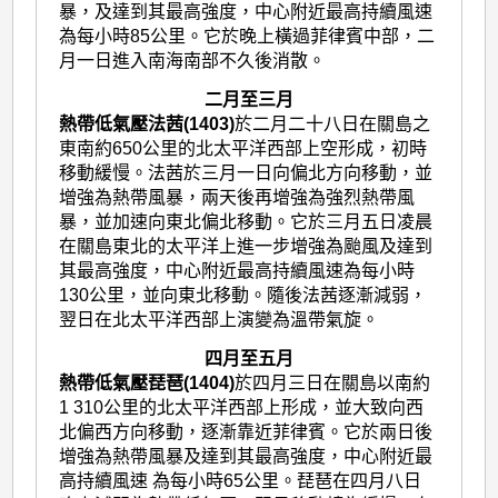
暴，及達到其最高強度，中心附近最高持續風速
為每小時85公里。它於晚上橫過菲律賓中部，二
月一日進入南海南部不久後消散。
二月至三月
熱帶低氣壓法茜(1403)
於二月二十八日在關島之
東南約650公里的北太平洋西部上空形成，初時
移動緩慢。法茜於三月一日向偏北方向移動，並
增強為熱帶風暴，兩天後再增強為強烈熱帶風
暴，並加速向東北偏北移動。它於三月五日凌晨
在關島東北的太平洋上進一步增強為颱風及達到
其最高強度，中心附近最高持續風速為每小時
130公里，並向東北移動。隨後法茜逐漸減弱，
翌日在北太平洋西部上演變為溫帶氣旋。
四月至五月
熱帶低氣壓琵琶(1404)
於四月三日在關島以南約
1 310公里的北太平洋西部上形成，並大致向西
北偏西方向移動，逐漸靠近菲律賓。它於兩日後
增強為熱帶風暴及達到其最高強度，中心附近最
高持續風速 為每小時65公里。琵琶在四月八日