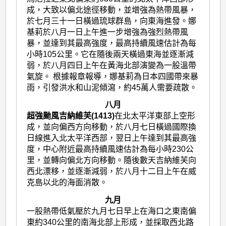
成，大致以偏北途徑移動，並增強為熱帶風暴，
於七月三十一日橫過琉球群島，向東海進發。娜
基莉於八月一日上午進一步增強為強烈熱帶風
暴，並達到其最高強度，最高持續風速估計為每
小時105公里。它在隨後兩天橫過東海並逐漸減
弱，於八月四日上午在黃海北部演變為一股溫帶
氣旋。 根據報章報導，娜基莉為日本四國帶來暴
雨，引發洪水和山泥傾瀉，約45萬人需要疏散。
八月
超強颱風吉納維芙(1413)
在北太平洋東部上空形
成，並向偏西方向移動，於八月七日橫過國際換
日線進入北太平洋西部，翌日上午達到其最高強
度，中心附近最高持續風速估計為每小時230公
里，並轉向偏北方向移動。隨後數天吉納維芙向
西北漂移，並逐漸減弱，於八月十二日上午在威
克島以北的海面消散。
九月
一股熱帶低氣壓於九月七日早上在海口之東南偏
東約340公里的南海北部上形成，並採取西北路