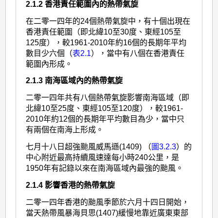
2.1.2 香港責任範圍內的熱帶氣旋
在二零一四年的24個熱帶氣旋中，有十個出現在
香港責任範圍（即北緯10至30度、東經105至
125度），較1961-2010年約16個的長期年平均
數目少六個（
表2.1
），當中有八個在香港責任
範圍內形成。
2.1.3 南海區域內的熱帶氣旋
二零一四年共有八個熱帶氣旋影響南海區域（即
北緯10至25度、東經105至120度），較1961-
2010年約12個的長期年平均數目為少，當中只
有兩個在南海上形成。
七月十八日超強颱風威馬遜(1409) （
圖3.2.3
）的
中心附近最高持續風速達每小時240公里，是
1950年有記錄以來在南海區域內最強的颱風。
2.1.4 影響香港的熱帶氣旋
二零一四年香港的颱風季節於六月十四日開始，
當天熱帶風暴海貝思(1407)緩慢地靠近廣東東部