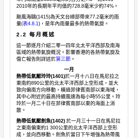
2010年的長期年平均值的728.8毫米少約74%。
颱風海鷗(1415)為天文台總部帶來77.2毫米的雨
量(
表4.8.1
)，是年內雨量最多的熱帶氣旋。
2.2 每月概述
這一節逐月介紹二零一四年北太平洋西部及南海
區域的熱帶氣旋概況。影響香港的各熱帶氣旋及
傷亡報告則詳述於
第三節
。
一月
熱帶低氣壓玲玲(1401)
於一月十八日在馬尼拉之
東南約890公里的北太平洋西部上空形成，並大
致向偏南方向移動，橫過菲律賓南部以東海域，
其中心附近的最高持續風速為每小時55公里。玲
玲於一月二十日在菲律賓南部以東的海面上消
散。
熱帶低氣壓劍魚(1402)
於一月三十一日在馬尼拉
之東南偏東約1 300公里的北太平洋西部上空形
成，並向西移動。劍魚於當日下午增強為熱帶風