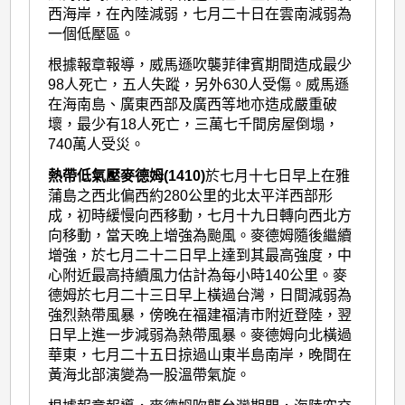
西海岸，在內陸減弱，七月二十日在雲南減弱為
一個低壓區。
根據報章報導，威馬遜吹襲菲律賓期間造成最少
98人死亡，五人失蹤，另外630人受傷。威馬遜
在海南島、廣東西部及廣西等地亦造成嚴重破
壞，最少有18人死亡，三萬七千間房屋倒塌，
740萬人受災。
熱帶低氣壓麥德姆(1410)
於七月十七日早上在雅
蒲島之西北偏西約280公里的北太平洋西部形
成，初時緩慢向西移動，七月十九日轉向西北方
向移動，當天晚上增強為颱風。麥德姆隨後繼續
增強，於七月二十二日早上達到其最高強度，中
心附近最高持續風力估計為每小時140公里。麥
德姆於七月二十三日早上橫過台灣，日間減弱為
強烈熱帶風暴，傍晚在福建福清市附近登陸，翌
日早上進一步減弱為熱帶風暴。麥德姆向北橫過
華東，七月二十五日掠過山東半島南岸，晚間在
黃海北部演變為一股溫帶氣旋。