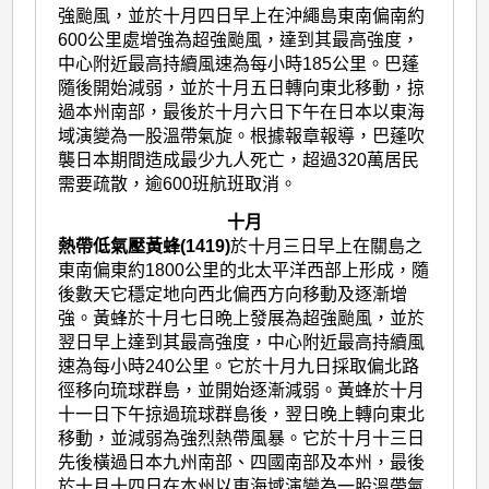
強颱風，並於十月四日早上在沖繩島東南偏南約
600公里處增強為超強颱風，達到其最高強度，
中心附近最高持續風速為每小時185公里。巴蓬
隨後開始減弱，並於十月五日轉向東北移動，掠
過本州南部，最後於十月六日下午在日本以東海
域演變為一股溫帶氣旋。根據報章報導，巴蓬吹
襲日本期間造成最少九人死亡，超過320萬居民
需要疏散，逾600班航班取消。
十月
熱帶低氣壓黃蜂(1419)
於十月三日早上在關島之
東南偏東約1800公里的北太平洋西部上形成，隨
後數天它穩定地向西北偏西方向移動及逐漸增
強。黃蜂於十月七日晩上發展為超強颱風，並於
翌日早上達到其最高強度，中心附近最高持續風
速為每小時240公里。它於十月九日採取偏北路
徑移向琉球群島，並開始逐漸減弱。黃蜂於十月
十一日下午掠過琉球群島後，翌日晚上轉向東北
移動，並減弱為強烈熱帶風暴。它於十月十三日
先後橫過日本九州南部、四國南部及本州，最後
於十月十四日在本州以東海域演變為一股溫帶氣