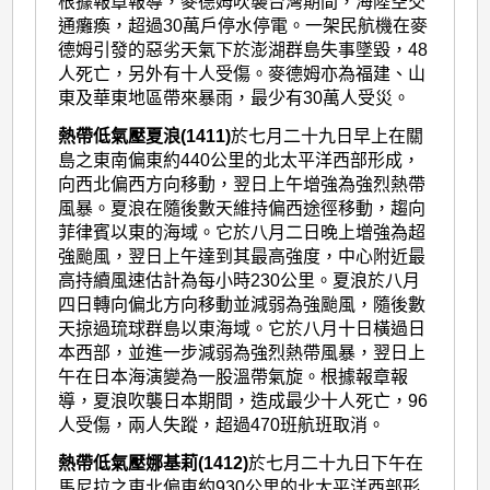
根據報章報導，麥德姆吹襲台灣期間，海陸空交
通癱瘓，超過30萬戶停水停電。一架民航機在麥
德姆引發的惡劣天氣下於澎湖群島失事墜毀，48
人死亡，另外有十人受傷。麥德姆亦為福建、山
東及華東地區帶來暴雨，最少有30萬人受災。
熱帶低氣壓夏浪(1411)
於七月二十九日早上在關
島之東南偏東約440公里的北太平洋西部形成，
向西北偏西方向移動，翌日上午增強為強烈熱帶
風暴。夏浪在隨後數天維持偏西途徑移動，趨向
菲律賓以東的海域。它於八月二日晚上增強為超
強颱風，翌日上午達到其最高強度，中心附近最
高持續風速估計為每小時230公里。夏浪於八月
四日轉向偏北方向移動並減弱為強颱風，隨後數
天掠過琉球群島以東海域。它於八月十日橫過日
本西部，並進一步減弱為強烈熱帶風暴，翌日上
午在日本海演變為一股溫帶氣旋。根據報章報
導，夏浪吹襲日本期間，造成最少十人死亡，96
人受傷，兩人失蹤，超過470班航班取消。
熱帶低氣壓娜基莉(1412)
於七月二十九日下午在
馬尼拉之東北偏東約930公里的北太平洋西部形