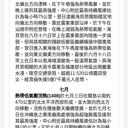
北偏北方向漂移，在下午增強為熱帶風暴，並於
晚上達到其最高強度，中心附近最高持續風速估
計為每小時75公里。翌日凌晨海貝思開始穩定地
向偏北方向移動，靠近廣東東部沿岸，於下午在
汕頭市附近登陸，在晚上減弱為熱帶低氣壓。海
貝思在六月十六日早上在廣東東部內陸進一步減
弱，但與其相關的殘餘低壓區繼續橫過中國東南
部，翌日進入東海後在下午再度增強為熱帶低氣
壓，並向東北偏東方向移動，最後於六月十八日
早上在日本以南海域演變為一股溫帶氣旋。與海
貝思相關的大雨令廣東及福建部分地區出現嚴重
水浸，陸空交通受阻，超過11 520公頃農田受
災，經濟損失達5億7千萬元人民幣。
七月
熱帶低氣壓浣熊(1408)
於七月三日在關島以南約
470公里的北太平洋西部形成，並大致向西北方
向移動。浣熊在隨後數天繼續發展，並於七月七
日在沖繩島之東南偏南處增強為超強颱風及達到
其最高強度，中心附近最高持續風速估計為每小
時195公里。它於七月八日開始轉向偏北方向移