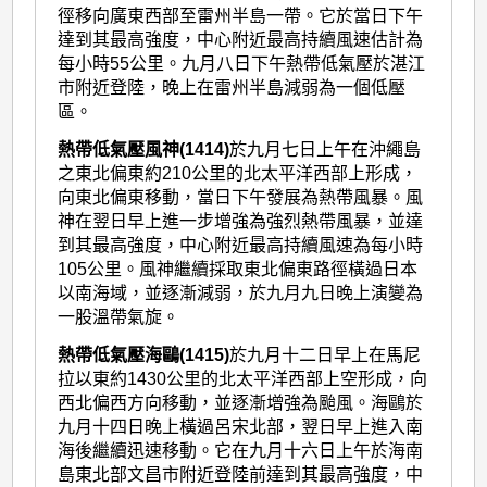
徑移向廣東西部至雷州半島一帶。它於當日下午
達到其最高強度，中心附近最高持續風速估計為
每小時55公里。九月八日下午熱帶低氣壓於湛江
市附近登陸，晚上在雷州半島減弱為一個低壓
區。
熱帶低氣壓風神(1414)
於九月七日上午在沖繩島
之東北偏東約210公里的北太平洋西部上形成，
向東北偏東移動，當日下午發展為熱帶風暴。風
神在翌日早上進一步增強為強烈熱帶風暴，並達
到其最高強度，中心附近最高持續風速為每小時
105公里。風神繼續採取東北偏東路徑橫過日本
以南海域，並逐漸減弱，於九月九日晚上演變為
一股溫帶氣旋。
熱帶低氣壓海鷗(1415)
於九月十二日早上在馬尼
拉以東約1430公里的北太平洋西部上空形成，向
西北偏西方向移動，並逐漸增強為颱風。海鷗於
九月十四日晚上橫過呂宋北部，翌日早上進入南
海後繼續迅速移動。它在九月十六日上午於海南
島東北部文昌市附近登陸前達到其最高強度，中