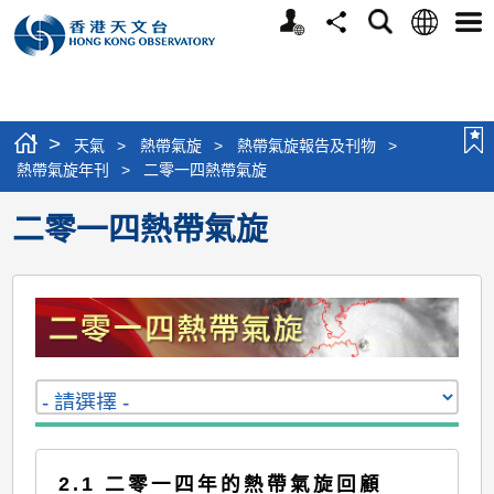
個
語
搜
分
選
人
言
尋
享
單
版
網
站
>
天氣
>
熱帶氣旋
>
熱帶氣旋報告及刊物
>
熱帶氣旋年刊
>
二零一四熱帶氣旋
二零一四熱帶氣旋
2.1 二零一四年的熱帶氣旋回顧