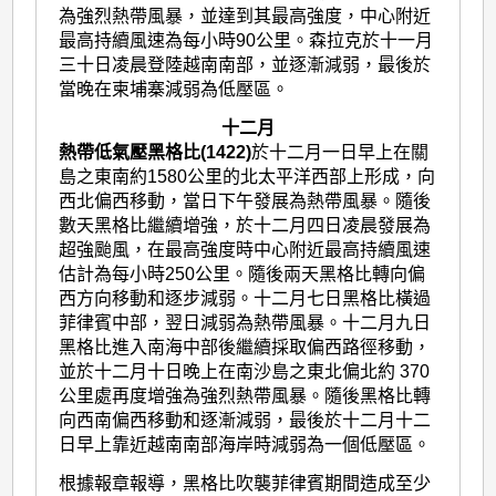
為強烈熱帶風暴，並達到其最高強度，中心附近
最高持續風速為每小時90公里。森拉克於十一月
三十日凌晨登陸越南南部，並逐漸減弱，最後於
當晚在柬埔寨減弱為低壓區。
十二月
熱帶低氣壓黑格比(1422)
於十二月一日早上在關
島之東南約1580公里的北太平洋西部上形成，向
西北偏西移動，當日下午發展為熱帶風暴。隨後
數天黑格比繼續增強，於十二月四日凌晨發展為
超強颱風，在最高強度時中心附近最高持續風速
估計為每小時250公里。隨後兩天黑格比轉向偏
西方向移動和逐步減弱。十二月七日黑格比橫過
菲律賓中部，翌日減弱為熱帶風暴。十二月九日
黑格比進入南海中部後繼續採取偏西路徑移動，
並於十二月十日晚上在南沙島之東北偏北約 370
公里處再度增強為強烈熱帶風暴。隨後黑格比轉
向西南偏西移動和逐漸減弱，最後於十二月十二
日早上靠近越南南部海岸時減弱為一個低壓區。
根據報章報導，黑格比吹襲菲律賓期間造成至少