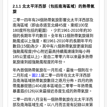
2.1.1 北太平洋西部（包括南海區域）的熱帶氣
旋
二零一四年有24個熱帶氣旋影響北太平洋西部及
南海區域（即由赤道至北緯45度、東經100至
180度所包括的範圍），少於1961-2010年約30
個的長期年平均數目。全年有11個熱帶氣旋達到
颱風或以上強度，較1961-2010年的長期年平均
數目(15個)為少，其中有八個熱帶氣旋更達到超
強颱風程度(中心附近最高持續風速達到每小時
185公里或以上)，是自二零零六年以來最多熱帶
氣旋達到超強颱風程度的年份。
年內首個熱帶氣旋在一月形成，最後一個則在十
二月形成。
圖2.1
是二零一四年在北太平洋西部
及南海區域熱帶氣旋數目之逐月分佈。四月的熱
帶風暴琵琶(1404)是本區域自二零零一年熱帶風
暴畫眉(0126)以來最接近赤度生成的熱帶氣旋。
二零一四年八月沒有一個熱帶氣旋在北太平洋西
部及南海區域生成，以八月而言是有記錄以來第