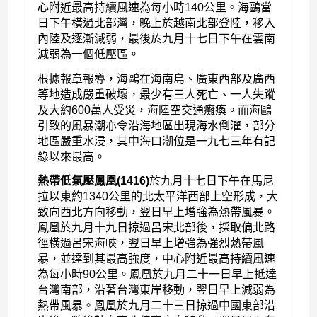
心附近最高持續風速為每小時140公里。海鷗當
日下午橫過北部灣，晚上於越南北部登陸，移入
內陸及逐漸減弱，最後於九月十七日下午在雲南
減弱為一個低壓區。
根據報章報導，海鷗在海南島、廣東西部及廣西
等地造成嚴重破壞，最少有三人死亡、一人失蹤
及大約600萬人受災，海陸空交通癱瘓。而海鷗
引致的風暴潮亦令沿海地區出現海水倒灌，部分
地區嚴重水浸，其中海口潮位是一九七三年有記
錄以來最高。
熱帶低氣壓鳳凰(1416)
於九月十七日下午在馬尼
拉以東約1340公里的北太平洋西部上空形成，大
致向西北方向移動，翌日早上增強為熱帶風暴。
鳳凰於九月十九日掠過呂宋北部後，採取偏北路
徑橫過呂宋海峽，翌日早上增強為強烈熱帶風
暴，並達到其最高強度，中心附近最高持續風速
為每小時90公里。鳳凰於九月二十一日早上抵達
台灣南部，沿著台灣東岸移動，翌日早上減弱為
熱帶風暴。鳳凰於九月二十三日掠過中國東部沿