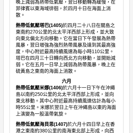
晚上減弱為熱帶低氣壓，翌日移動轉為緩慢，在
菲律賓以東海域徘徊，於四月十日在海面上消
散。
熱帶低氣壓塔巴(1405)
於四月二十八日在關島之
東南約270公里的北太平洋西部上形成，並大致
向東北偏北方向移動。它在當日下午發展為熱帶
風暴，翌日增強為強烈熱帶風暴及達到其最高強
度，中心附近最高持續風速為每小時110公里。
塔巴在四月三十日轉向西北方向移動，並開始減
弱。它在五月一日早上減弱為熱帶風暴，晚上在
硫黃島之東南的海面上消散。
六月
熱帶低氣壓米娜(1406)
於六月十一日下午在沖繩
島以南約250公里的北太平洋西部上形成，並向
東北移動。其中心附近最高持續風速估計為每小
時55公里。米娜於翌日上午在沖繩島以東的海面
上演變為一股溫帶氣旋。
熱帶低氣壓海貝思(1407)
於六月十四日早上在香
港之東南約380公里的南海東北部上形成，向西