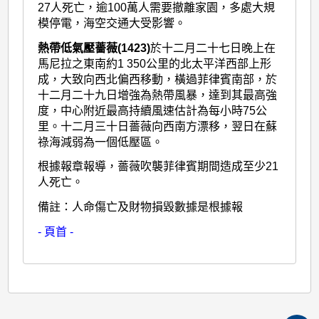
27人死亡，逾100萬人需要撤離家園，多處大規
模停電，海空交通大受影響。
熱帶低氣壓薔薇(1423)
於十二月二十七日晚上在
馬尼拉之東南約1 350公里的北太平洋西部上形
成，大致向西北偏西移動，橫過菲律賓南部，於
十二月二十九日增強為熱帶風暴，達到其最高強
度，中心附近最高持續風速估計為每小時75公
里。十二月三十日薔薇向西南方漂移，翌日在蘇
祿海減弱為一個低壓區。
根據報章報導，薔薇吹襲菲律賓期間造成至少21
人死亡。
備註：人命傷亡及財物損毀數據是根據報
- 頁首 -