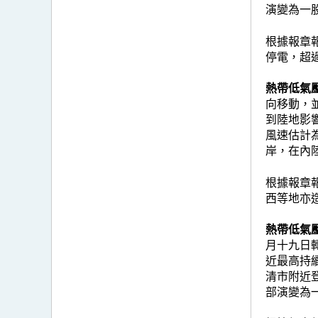
演變為一
根據報章
停電，超過
熱帶低氣壓
向移動，
到陸地影
風速估計
岸，在內
根據報章
西等地亦
熱帶低氣壓
月十九日
近最高持
清市附近
部演變為