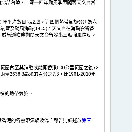
越南北部內陸，二零一四年颱風季節隨著天文台當
長期年平均數目(表2.2)。這四個熱帶氣旋分別為六
低氣壓及颱風海鷗(1415)。天文台在海鷗影響香
。威馬遜吹襲期間天文台曾發出三號強風信號。
範圍內至其消散或離開香港600公里範圍之後72
2638.3毫米的百分之7.3，比1961-2010年
最多的熱帶氣旋。
響香港的各熱帶氣旋及傷亡報告則詳述於
第三