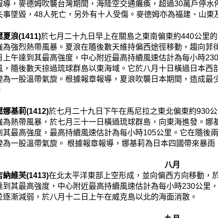
報導，麥德姆吹襲台灣期間，海陸空交通癱瘓，超過30萬戶停水
失事墜毀，48人死亡，另外有十人受傷。麥德姆亦為福建、山東
浪(1411)
於七月二十九日早上在關島之東南偏東約440公里
強為強烈熱帶風暴。夏浪在隨後數天維持偏西途徑移動，趨向菲
日上午達到其最高強度，中心附近最高持續風速估計為每小時23
風，隨後數天掠過琉球群島以東海域。它於八月十日橫過日本西
變為一股溫帶氣旋。根據報章報導，夏浪吹襲日本期間，造成最少
。
娜基莉(1412)
於七月二十九日下午在馬尼拉之東北偏東約930
強為熱帶風暴，於七月三十一日橫過琉球群島，向東海進發。娜
到其最高強度，最高持續風速估計為每小時105公里。它在隨後
變為一股溫帶氣旋。 根據報章報導，娜基莉為日本四國帶來暴雨
八月
納維芙(1413)
在北太平洋東部上空形成，並向偏西方向移動，
達到其最高強度，中心附近最高持續風速估計為每小時230公里
並逐漸減弱，於八月十二日上午在威克島以北的海面消散。