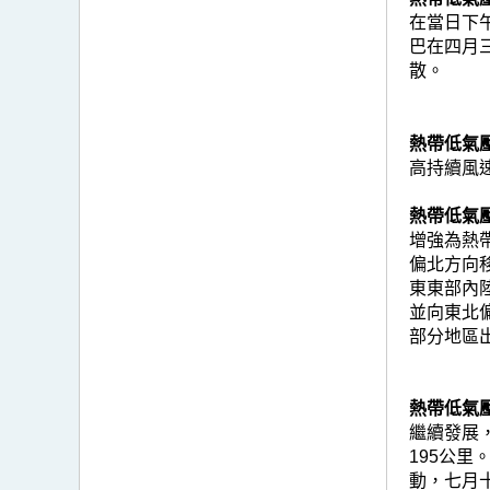
在當日下
巴在四月
散。
熱帶低氣壓米
高持續風
熱帶低氣壓
增強為熱
偏北方向
東東部內
並向東北
部分地區出
熱帶低氣壓浣
繼續發展
195公
動，七月