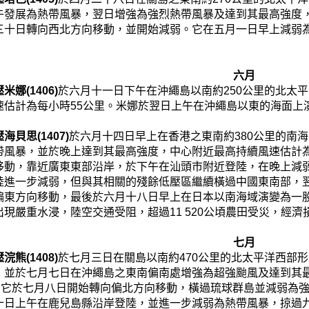
午發展為熱帶風暴，翌日增強為強烈熱帶風暴及達到其最高強度，
三十日轉向西北方向移動，並開始減弱。它在五月一日早上減弱
六月
娜(1406)
於六月十一日下午在沖繩島以南約250公里的北太
速估計為每小時55公里。米娜於翌日上午在沖繩島以東的海面上
海貝思(1407)
於六月十四日早上在香港之東南約380公里的南
帶風暴，並於晚上達到其最高強度，中心附近最高持續風速估計為
移動，靠近廣東東部沿岸，於下午在汕頭市附近登陸，在晚上減
陸進一步減弱，但與其相關的殘餘低壓區繼續橫過中國東南部，
偏東方向移動，最後於六月十八日早上在日本以南海域演變為一
現嚴重水浸，陸空交通受阻，超過11 520公頃農田受災，經濟
七月
熊(1408)
於七月三日在關島以南約470公里的北太平洋西部
，並於七月七日在沖繩島之東南偏南處增強為超強颱風及達到其
里。它於七月八日開始轉向偏北方向移動，橫過琉球群島並減弱為
十日上午在鹿兒島縣沿岸登陸，並進一步減弱為熱帶風暴，掠過