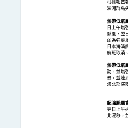
根據報章
澎湖群島
熱帶低氣壓夏
日上午增
颱風，翌
弱為強颱
日本海演
航班取消
熱帶低氣壓
動，並增
暴，並達
海北部演
超強颱風吉
翌日上午
北漂移，