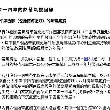
二零一四年的熱帶氣旋回顧
 北太平洋西部（包括南海區域）的熱帶氣旋
有24個熱帶氣旋影響北太平洋西部及南海區域（即由赤道至北緯4
-2010年約30個的長期年平均數目。全年有11個熱帶氣旋達到颱風
為少，其中有八個熱帶氣旋更達到超強颱風程度(中心附近最高持續
多熱帶氣旋達到超強颱風程度的年份。
熱帶氣旋在一月形成，最後一個則在十二月形成。
圖2.1
是二零一
四月的熱帶風暴琵琶(1404)是本區域自二零零一年熱帶風暴畫眉
年八月沒有一個熱帶氣旋在北太平洋西部及南海區域生成，以八
括來自北太平洋中部的吉納維芙)影響這個海域。八月份熱帶氣旋
赤道氣流所產生的西南風會與副熱帶高壓脊南側的偏東風形成熱
內生成。但由於該股西南氣流在二零一四年八月明顯較正常弱，
，與其相關的下沉氣流也抑制了雲團的發展。
年內有六個熱帶氣旋在中國大陸登陸，其中一個在香港300公里