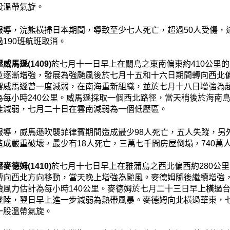
股溫帶氣旋。
報導，浣熊橫掃日本期間，導致至少七人死亡，超過50人受傷，
190班航班取消。
威馬遜(1409)
於七月十一日早上在關島之東南偏東約410公里
並逐漸增強，發展為強颱風後於七月十五和十六日期間轉向西北
響威馬遜曾一度減弱，在南海重新組織，並於七月十八日增強為
為每小時240公里。威馬遜採取一個西北路徑，當天稍後於海南
陸減弱，七月二十日在雲南減弱為一個低壓區。
報導，威馬遜吹襲菲律賓期間造成最少98人死亡，五人失蹤，另
造成嚴重破壞，最少有18人死亡，三萬七千間房屋倒塌，740萬
麥德姆(1410)
於七月十七日早上在雅蒲島之西北偏西約280公
轉向西北方向移動，當天晚上增強為颱風。麥德姆隨後繼續增強
續風力估計為每小時140公里。麥德姆於七月二十三日早上橫過
登陸，翌日早上進一步減弱為熱帶風暴。麥德姆向北橫過華東，
一股溫帶氣旋。