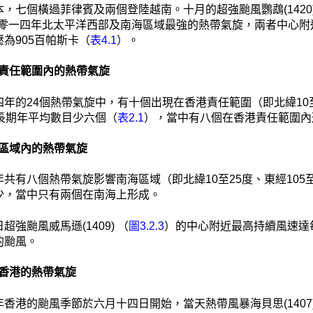
，七個橫過菲律賓及兩個登陸越南。十月的超強颱風鸚鵡(1420)
零一四年北太平洋西部及南海區域最強的熱帶氣旋，兩者中心附近
為905百帕斯卡（
表4.1
）。
 香港責任範圍內的熱帶氣旋
年的24個熱帶氣旋中，有十個出現在香港責任範圍（即北緯10至30度
的長期年平均數目少六個（
表2.1
），當中有八個在香港責任範圍內
 南海區域內的熱帶氣旋
共有八個熱帶氣旋影響南海區域（即北緯10至25度、東經105至12
少，當中只有兩個在南海上形成。
超強颱風威馬遜(1409) （
圖3.2.3
）的中心附近最高持續風速達每
的颱風。
影響香港的熱帶氣旋
年香港的颱風季節於六月十四日開始，當天熱帶風暴海貝思(140