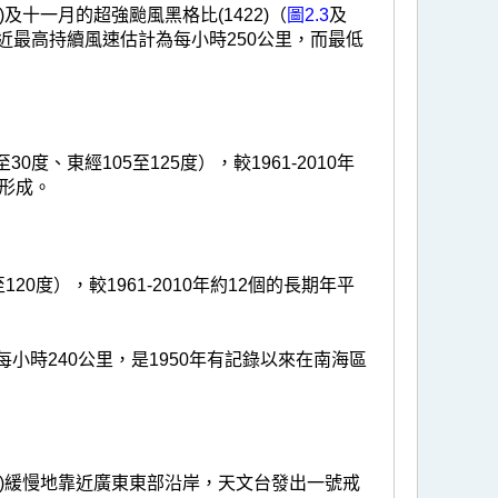
及十一月的超強颱風黑格比(1422)（
圖2.3
及
最高持續風速估計為每小時250公里，而最低
、東經105至125度），較1961-2010年
形成。
0度），較1961-2010年約12個的長期年平
小時240公里，是1950年有記錄以來在南海區
7)緩慢地靠近廣東東部沿岸，天文台發出一號戒