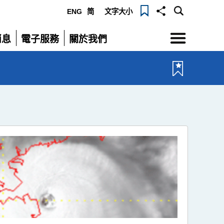
ENG
简
文字大小
選
消息
電子服務
關於我們
單
展
展
開
開