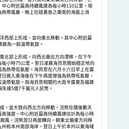
中心附近最高持續風速為每小時110公里。塔
為熱帶風暴，晚上在硫黃島之東南的海面上消
平洋西部上形成，並向東北移動。其中心附近最
演變為一股溫帶氣旋。
海東北部上形成，向西北偏北方向漂移，在下午
每小時75公里。翌日凌晨海貝思開始穩定地向
弱為熱帶低氣壓。海貝思在六月十六日早上在廣
翌日進入東海後在下午再度增強為熱帶低氣壓，
股溫帶氣旋。與海貝思相關的大雨令廣東及福建
損失達5億7千萬元人民幣。
形成，並大致向西北方向移動。浣熊在隨後數天
最高強度，中心附近最高持續風速估計為每小時
強颱風。浣熊翌日再度轉向，朝東北偏東方向移
九州和本州南部海岸，翌日上午於本州以東海域