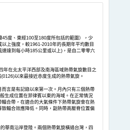
5度、東經100至180度所包括的範圍），少
或以上強度，較1961-2010年的長期年平均數目
風速達到每小時185公里或以上)，是自二零零六
四年在北太平洋西部及南海區域熱帶氣旋數目之
(0126)以來最接近赤度生成的熱帶氣旋。
月而言是有記錄以來第一次。月內只有三個熱帶
一般生成位置在菲律賓以東的海域。在正常情況
帶輻合帶，在適合的大氣條件下熱帶氣旋會在熱
導致輻合效應降低。同時，副熱帶高壓脊位置偏
內的華南沿岸登陸。兩個熱帶氣旋橫過台灣，四