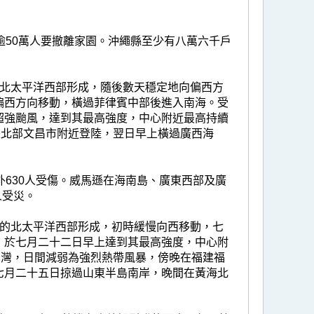
逾50萬人要撤離家園。沖繩縣至少有八萬六千戶
的北太平洋西部形成，隨後數天穩定地向偏西方
偏西方向移動，橫過菲律賓中部後進入南海。受
超強颱風，達到其最高強度，中心附近最高持續
島北部文昌市附近登陸，翌日早上橫過廣西海
外630人受傷。威馬遜在海南島、廣東西部及廣
人受災。
里的北太平洋西部形成，初時緩慢向西移動，七
，於七月二十二日早上達到其最高強度，中心附
台灣，日間減弱為強烈熱帶風暴，傍晚在福建福
七月二十五日掠過山東半島南岸，晚間在黃海北