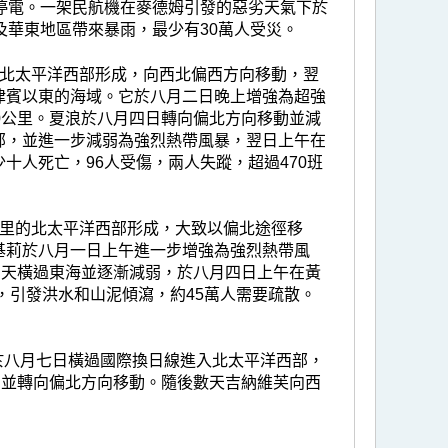
停電。一架民航機在麥德姆引發的惡劣天氣下於
及華東地區帶來暴雨，最少有30萬人受災。
的北太平洋西部形成，向西北偏西方向移動，翌
律賓以東的海域。它於八月二日晚上增強為超強
0公里。夏浪於八月四日轉向偏北方向移動並減
部，並進一步減弱為強烈熱帶風暴，翌日上午在
十人死亡，96人受傷，兩人失蹤，超過470班
公里的北太平洋西部形成，大致以偏北途徑移
基莉於八月一日上午進一步增強為強烈熱帶風
兩天橫過東海並逐漸減弱，於八月四日上午在黃
，引發洪水和山泥傾瀉，約45萬人需要疏散。
於八月七日橫過國際換日線進入北太平洋西部，
，並轉向偏北方向移動。隨後數天吉納維芙向西