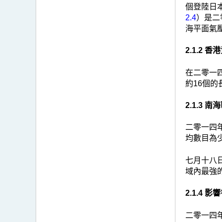
個登陸日本
2.4
）是二
海平面氣壓
2.1.2
在二零一四
約16個
2.1.3
二零一四年
均數目為
七月十八日
域內最強
2.1.4 
二零一四