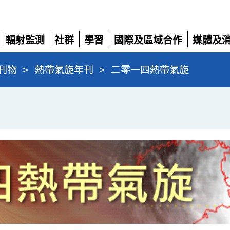
輻射監測
社群
學習
國際及區域合作
媒體及
展
展
展
展
展
開
開
開
開
開
刊物
>
熱帶氣旋年刊
>
二零一四熱帶氣旋