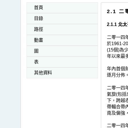
首頁
2.1 
目錄
2.1.1
路徑
二零一四年
動畫
於1961
(15個)
圖
年以來最
表
年內首個
其他資料
逐月分佈。
二零一四
氣旋(包
下，跨越
帶輻合帶
南及偏強
二零一四