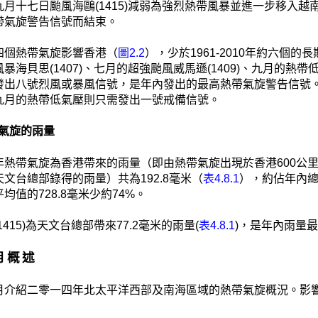
九月十七日颱風海鷗(1415)減弱為強烈熱帶風暴並進一步移入
帶氣旋警告信號而結束。
四個熱帶氣旋影響香港（
圖2.2
），少於1961-2010年約六個的
暴海貝思(1407)、七月的超強颱風威馬遜(1409)、九月的熱帶
發出八號烈風或暴風信號，是年內發出的最高熱帶氣旋警告信號
九月的熱帶低氣壓則只需發出一號戒備信號。
熱帶氣旋的雨量
年熱帶氣旋為香港帶來的雨量（即由熱帶氣旋出現於香港600公里
文台總部錄得的雨量）共為192.8毫米（
表4.8.1
），約佔年內總雨量
均值的728.8毫米少約74%。
1415)為天文台總部帶來77.2毫米的雨量(
表4.8.1
)，是年內雨量
每月概述
月介紹二零一四年北太平洋西部及南海區域的熱帶氣旋概況。影