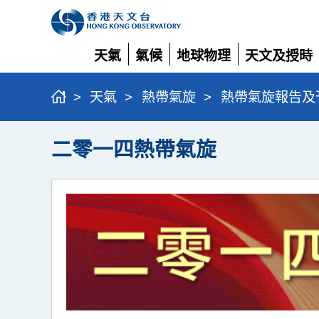
天氣
氣候
地球物理
天文及授時
展
展
展
展
開
開
開
開
>
天氣
>
熱帶氣旋
>
熱帶氣旋報告及
二零一四熱帶氣旋