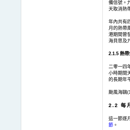
備信號。
天取消熱
年內共有
月的熱帶風
港期間曾
海貝思及
2.1.5 
二零一四
小時期間天
的長期年平
颱風海鷗(
2.2 
這一節逐
節
。