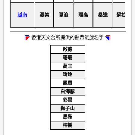
越南
潭美
夏浪
環高
桑達
蘇拉
香港天文台所提供的熱帶氣旋名字
啟德
珊珊
萬宜
玲玲
鳳凰
白海豚
彩雲
獅子山
馬鞍
榕樹