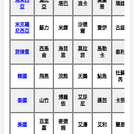
馬來西
溫比
莫蘭
塔巴
浪卡
瑪娃
亞
亞
蒂
米克羅
沙德
蘇力
米娜
雷伊
古超
尼西亞
爾
西馬
海貝
莫拉
馬勒
菲律賓
泰利
侖
思
菲
卡
杜蘇
韓國
飛燕
浣熊
天鵝
鮎魚
芮
博羅
艾莎
泰國
山竹
暹芭
卡努
依
尼
百里
麥德
美國
艾濤
艾利
蘭恩
嘉
姆