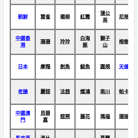
蒲公
朝鮮
雲雀
楊柳
紅霞
尼格
英
中國香
白海
獅子
珊珊
玲玲
榕樹
港
豚
山
日本
摩羯
劍魚
鯨魚
圓規
天鴿
老撾
麗琵
法茜
燦鴻
南川
帕卡
中國澳
貝碧
琵琶
蓮花
瑪瑙
珊瑚
門
嘉