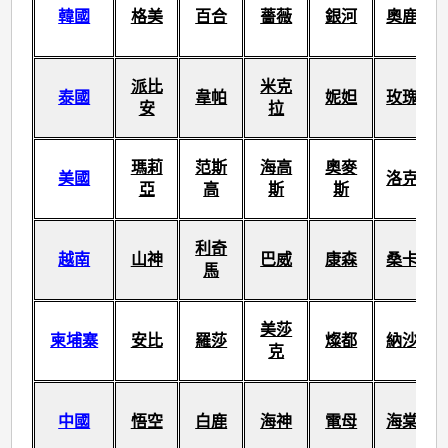
韓國
格美
百合
薔薇
銀河
奧鹿
派比
米克
泰國
韋帕
妮妲
玫瑰
安
拉
瑪莉
范斯
海高
奧麥
美國
洛克
亞
高
斯
斯
利奇
越南
山神
巴威
康森
桑卡
馬
美莎
柬埔寨
安比
羅莎
燦都
納沙
克
中國
悟空
白鹿
海神
電母
海棠