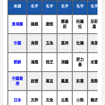
來源
名字
名字
名字
名字
名字
娜基
科羅
莎莉
柬埔寨
達維
康妮
莉
旺
嘉
中國
海葵
玉兔
風神
杜鵑
海馬
舒力
朝鮮
鴻雁
桃芝
海鷗
米雷
基
中國香
啟德
萬宜
鳳凰
彩雲
馬鞍
港
日本
天秤
天兔
北冕
小熊
蝎虎