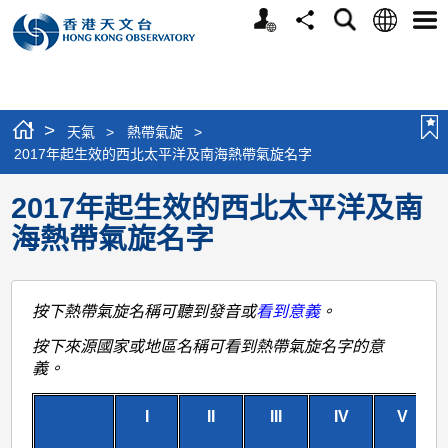
個
語
搜
分
選
人
言
尋
享
單
版
網
站
>
天氣
>
熱帶氣旋
>
2017年起生效的西北太平洋及南海熱帶氣旋名字
2017年起生效的西北太平洋及南
海熱帶氣旋名字
按下熱帶氣旋名稱可聽到發音或
看到意義
。
按下來源國家或地區名稱可看到熱帶氣旋名字的意
義。
I
II
III
IV
V