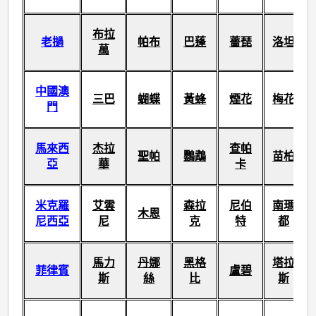
布拉
老撾
帕布
巴蓬
薔琵
洛坦
萬
中國澳
三巴
蝴蝶
黃蜂
煙花
梅花
門
馬來西
杰拉
查帕
聖帕
鸚鵡
苗柏
亞
華
卡
米克羅
艾雲
森拉
尼伯
南瑪
木恩
尼西亞
尼
克
特
都
馬力
丹娜
黑格
塔拉
菲律賓
盧碧
斯
絲
比
斯