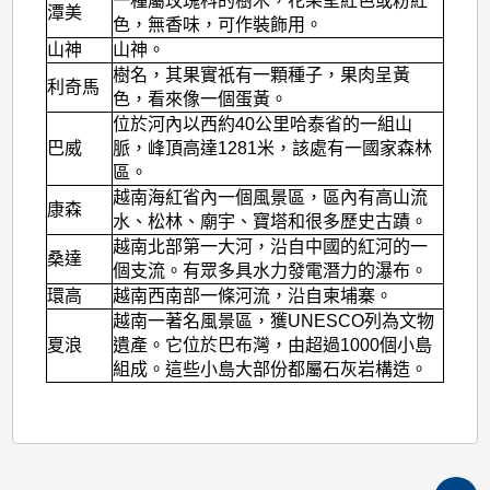
一種屬玫瑰科的樹木，花朵呈紅色或粉紅
潭美
色，無香味，可作裝飾用。
山神
山神。
樹名，其果實祇有一顆種子，果肉呈黃
利奇馬
色，看來像一個蛋黃。
位於河內以西約40公里哈泰省的一組山
巴威
脈，峰頂高達1281米，該處有一國家森林
區。
越南海紅省內一個風景區，區內有高山流
康森
水、松林、廟宇、寶塔和很多歷史古蹟。
越南北部第一大河，沿自中國的紅河的一
桑達
個支流。有眾多具水力發電潛力的瀑布。
環高
越南西南部一條河流，沿自柬埔寨。
越南一著名風景區，獲UNESCO列為文物
夏浪
遺產。它位於巴布灣，由超過1000個小島
組成。這些小島大部份都屬石灰岩構造。