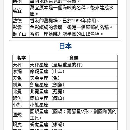
榕樹
華南地區常見的一種樹。
萬宜原本是一個海峽的名稱，後來建成水
萬宜
庫。
啟德
香港的舊機場，已於1998年停用。
彩雲
色彩繽紛的雲層，香港一個屋邨的名稱。
獅子山
香港一座遠眺九龍半島的山峰名稱。
日本
名字
意義
天秤
天秤星座（量度重量的秤）
摩羯
摩羯星座（山羊）
天兔
天兔星座（兔）
劍魚
劍魚星座（劍魚）
北冕
北冕星座（冠冕）
鯨魚
鯨魚星座（鯨魚）
小熊
小熊星座
圓規星座（圓規：兩腳呈V形，劃圓和弧的
圓規
工具）
蝎虎
蝎虎星座（蜥蝪）