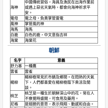
中國傳統習俗，海員及漁民在出海作業前
海神
或遇上惡劣天氣時，都會向海神祈求平
安。
電母
電之母，負責掌管雷電
風神
掌管風的神
海馬
海馬
白鹿
白色的鹿，中文意指吉祥
海棠
海棠花
朝鮮
名字
意義
舒力基
一種鷹
雲雀
雲雀
楊柳樹常見於市鎮及鄉間。在悶熱的天氣
楊柳
下，人們都喜愛在楊柳樹蔭下乘涼及閒
談。
桃芝是一種生於朝鮮深山中的花，常在人
桃芝
不察覺時盛開，可食用及藥用。
尼格
是翅膀的意思，表示飛翔、動感和自由。