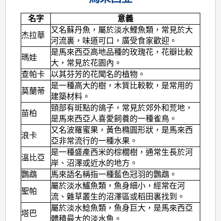
名字
意義
又名蘇丹魚，屬於淡水鯉魚類，常見於大
杰拉華
河流裏，味道可口，廣受食家歡迎。
是馬來西亞高地品種的玫瑰花，花瓣比較
瑪娃
大，常見於花園內。
查帕卡
以其芬芳的花聞名的植物。
是一種高大的樹，木質比較軟，是常用的
莫蘭蒂
建築材料。
頸部有斑點的鴿子，常見於郊外和荒地，
苗柏
是馬來西亞人喜愛飼養的一種雀鳥。
又名波羅蜜果，黃色橢圓形狀，是馬來西
浪卡
亞非常流行的一種水果。
是一種盛產西米的棕櫚樹，通常生長於河
溫比亞
岸、沼澤或近水的地方。
鸚鵡
馬來語名稱指一種藍色冠羽的鸚鵡。
屬於淡水鱸魚類，魚身細小，經常在河
聖帕
流、雜草叢生的沼澤區或稻田裏找到。
屬於淡水鯰魚類，魚身巨大，是馬來西亞
塔巴
體積最大的淡水魚。