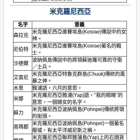
米克羅尼西亞
名字
意義
米克羅尼西亞庫賽埃島(Kosrae)傳說中的女
森拉克
神。
米克羅尼西亞庫賽埃島(Kosrae)著名的戰
尼伯特
士。
波納佩島傳說中的將領蘇迪羅可靠的守衛
沙德爾
／士兵。
米克羅尼西亞特魯克群島(Chuuk)傳統的風
艾雲尼
暴之神。
木恩
雅浦語，六月的意思。
米克羅尼西亞雅浦(Yap)語，"我的眼睛"的
米娜
意思，一個婦女的名字。
米克羅尼西亞波納佩島(Pohnpei)傳統將領
蘇力
的銜頭。
米克羅尼西亞波納佩島(Pohnpei)一個著名
南瑪都
廢墟，有太平洋威尼斯之稱。
米克羅尼西亞聯邦雅蒲島(Yap)上的石頭貨