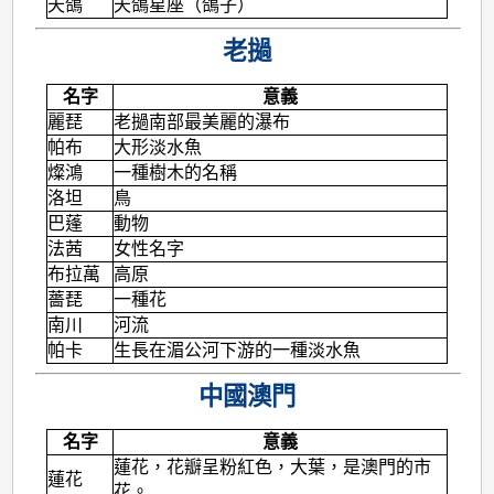
天鴿
天鴿星座（鴿子）
老撾
名字
意義
麗琵
老撾南部最美麗的瀑布
帕布
大形淡水魚
燦鴻
一種樹木的名稱
洛坦
鳥
巴蓬
動物
法茜
女性名字
布拉萬
高原
薔琵
一種花
南川
河流
帕卡
生長在湄公河下游的一種淡水魚
中國澳門
名字
意義
蓮花，花瓣呈粉紅色，大葉，是澳門的市
蓮花
花。