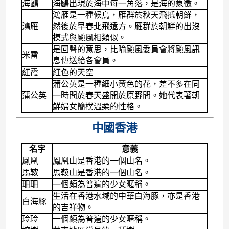
海鷗
海鷗出現於海中每一角落，是海的象徵。
鴻雁是一種候鳥，雁群於秋天飛抵朝鮮，
鴻雁
然後於早春北飛遠方。雁群於朝鮮的出沒
模式與颱風相類似。
是回聲的意思，比喻颱風委員會將颱風訊
米雷
息傳送給各會員。
紅霞
紅色的天空
蒲公英是一種細小黃色的花，差不多在同
蒲公英
一時間於春天盛開於原野間。她代表著朝
鮮婦女簡樸溫柔的性格。
中國香港
名字
意義
鳳凰
鳳凰山是香港的一個山名。
馬鞍
馬鞍山是香港的一個山名。
珊珊
一個頗為普遍的少女暱稱。
生活在香港水域的中華白海豚，亦是香港
白海豚
的吉祥物。
玲玲
一個頗為普遍的少女暱稱。