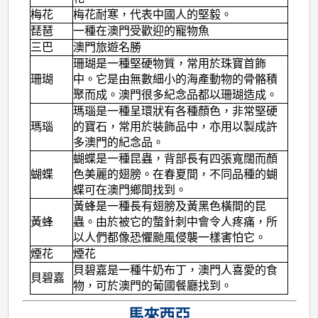
梅花
梅花耐寒，代表中國人的堅毅。
琵琶
一種在澳門受歡迎的寵物魚
三巴
澳門旅遊名勝
珊瑚是一種堅硬物質，常用於珠寶首飾
珊瑚
中。它是由無數細小的海產動物的骨骼積
聚而成。澳門很多紀念品都以珊瑚造成。
瑪瑙是一種呈環狀有各種顏色，非常堅硬
瑪瑙
的寶石，常用於裝飾品中，亦用以製成許
多澳門的紀念品。
蝴蝶是一種昆蟲，背部長有四張寬闊而顏
蝴蝶
色美麗的翅膀。在春夏間，不同品種的蝴
蝶可在澳門鄉間找到。
黃蜂是一種長有翅膀及黃黑色橫間的昆
黃蜂
蟲。由於被它的螫針刺中會令人疼痛，所
以人們都像恐懼颱風侵襲一樣害怕它。
煙花
煙花
貝碧嘉是一種牛奶布丁，澳門人喜愛的食
貝碧嘉
物，可於澳門的葡國餐廳找到。
馬來西亞