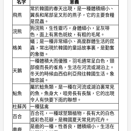
名字
意義
常於韓國的春天出現，是一種體積細小、
飛燕
翼長和尾部呈叉形的燕子，它的主要食糧
是昆蟲。
狗浣熊，生性靈巧，身體細小，呈灰啡
浣熊
色，面上有黑色斑紋，有粗的毛尾。
蟻；是一種非常細小、高度群體生活的昆
格美
蟲，常出現於韓國的童話故事裏，是勤奮
的象徵。
一種體積大而優雅，羽毛通常呈白色，頸
部瘦而長的雀鳥，生活在河流或湖泊上。
天鵝
冬天的時候由西伯利亞飛往韓國生活。象
徵忠誠。
屬於鯰魚類，是一種在河流或湖泊裏常見
鮎魚
的魚，魚身大，咀旁長有長鬚，它的出現
令人有快要下雨的聯想。
杜蘇芮
一種猛禽
百合花，一種球莖類植物，長有大的白色
百合
或彩色花瓣，是韓國夏天常見的花卉。
是鹿的一種，性善良，體積細小，生活在
奧鹿