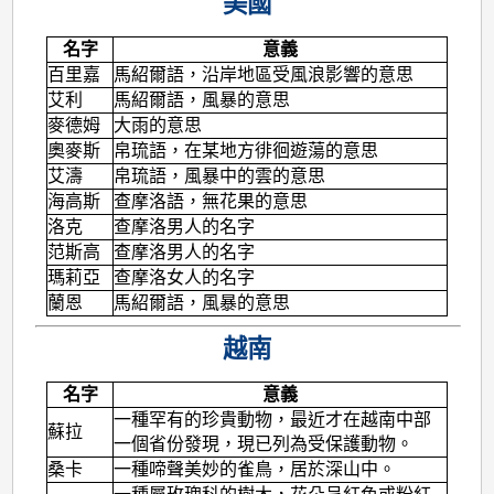
美國
名字
意義
百里嘉
馬紹爾語，沿岸地區受風浪影響的意思
艾利
馬紹爾語，風暴的意思
麥德姆
大雨的意思
奧麥斯
帛琉語，在某地方徘徊遊蕩的意思
艾濤
帛琉語，風暴中的雲的意思
海高斯
查摩洛語，無花果的意思
洛克
查摩洛男人的名字
范斯高
查摩洛男人的名字
瑪莉亞
查摩洛女人的名字
蘭恩
馬紹爾語，風暴的意思
越南
名字
意義
一種罕有的珍貴動物，最近才在越南中部
蘇拉
一個省份發現，現已列為受保護動物。
桑卡
一種啼聲美妙的雀鳥，居於深山中。