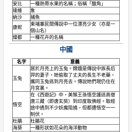
安比
一種熱帶水果的名稱；俗稱「酸角」
達維
象
納沙
捕魚
柬埔寨民間傳說中一位漂亮少女（亦是一
康妮
個山名）
燦都
一種花卉的名稱
中國
名字
意義
居於月亮上的玉兔。嫦娥是傳說中族長后
羿的妻子，她偷取了丈夫的長生不老藥，
玉兔
攜同玉兔逃到月亮去。傳說她們現仍住在
月宮裏。
在《西遊記》中，美猴王孫悟空護送高僧
唐三藏（即唐玄奘）到印度取佛經。取經
悟空
途中遇到不少妖魔阻撓，但都遭悟空一一
制伏。
杜鵑
杜鵑花
海葵
一種形狀如花朵的海洋動物