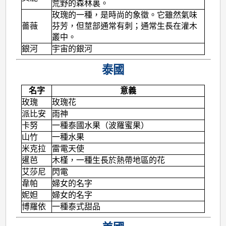
荒野的森林裏。
玫瑰的一種，是時尚的象徵。它雖然氣味
薔薇
芬芳，但莖部通常有刺；通常生長在灌木
叢中。
銀河
宇宙的銀河
泰國
名字
意義
玫瑰
玫瑰花
派比安
雨神
卡努
一種泰國水果（波羅蜜果）
山竹
一種水果
米克拉
雷電天使
暹芭
木槿，一種生長於熱帶地區的花
艾莎尼
閃電
韋帕
婦女的名字
妮妲
婦女的名字
博羅依
一種泰式甜品