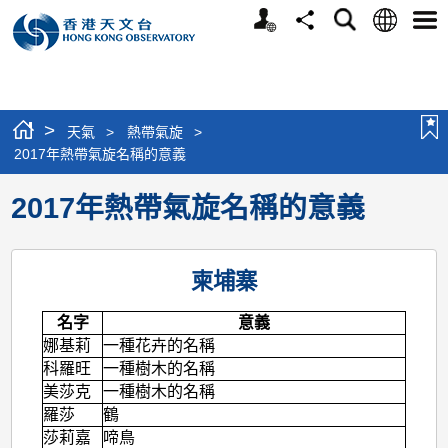
個
語
搜
分
選
人
言
尋
享
單
版
網
站
>
天氣
>
熱帶氣旋
>
2017年熱帶氣旋名稱的意義
2017年熱帶氣旋名稱的意義
柬埔寨
名字
意義
娜基莉
一種花卉的名稱
科羅旺
一種樹木的名稱
美莎克
一種樹木的名稱
羅莎
鶴
莎莉嘉
啼鳥