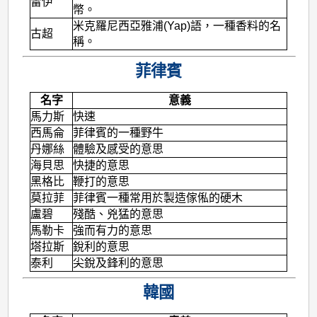
雷伊
幣。
米克羅尼西亞雅浦(Yap)語，一種香料的名
古超
稱。
菲律賓
名字
意義
馬力斯
快速
西馬侖
菲律賓的一種野牛
丹娜絲
體驗及感受的意思
海貝思
快捷的意思
黑格比
鞭打的意思
莫拉菲
菲律賓一種常用於製造傢俬的硬木
盧碧
殘酷、兇猛的意思
馬勒卡
強而有力的意思
塔拉斯
銳利的意思
泰利
尖銳及鋒利的意思
韓國