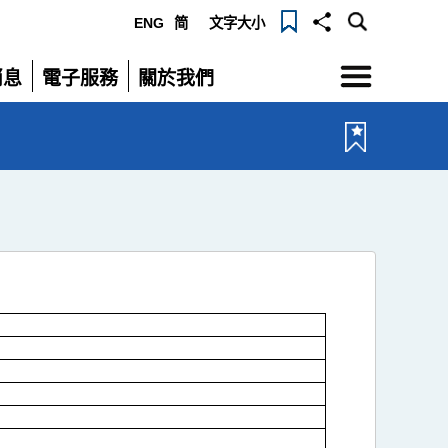
ENG
简
文字大小
選
消息
電子服務
關於我們
單
展
展
開
開