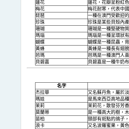
蓮花
蓮花，花瓣呈粉紅
梅花
梅花耐寒，代表中
琵琶
一種在澳門受歡迎
珍珠
珍珠是某些貝殼內
珊瑚
珊瑚是一種堅硬物
瑪瑙
瑪瑙是一種呈環狀
蝴蝶
蝴蝶是一種昆蟲，
黃蜂
黃蜂是一種長有翅
芭瑪
芭瑪是一種澳門人
貝碧嘉
貝碧嘉是一種牛奶
名字
杰拉華
又名蘇丹魚，屬於
瑪娃
是馬來西亞高地品
茉莉
茉莉花，散發芬芳
莫蘭蒂
是一種高大的樹，
苗柏
頸部有斑點的鴿子
浪卡
又名波羅蜜果，黃