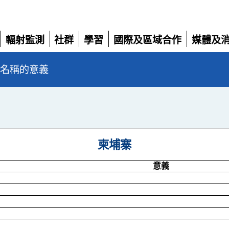
輻射監測
社群
學習
國際及區域合作
媒體及
展
展
展
展
展
開
開
開
開
開
旋名稱的意義
柬埔寨
意義