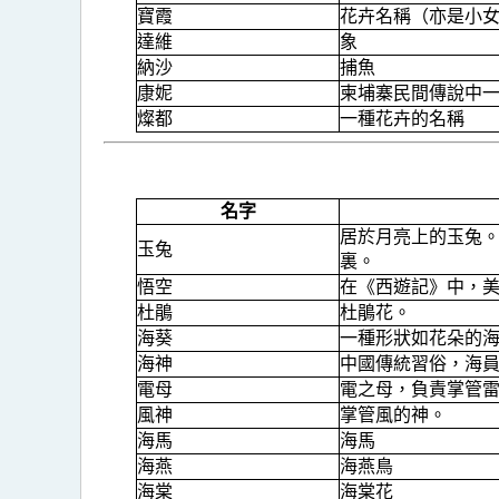
寶霞
花卉名稱（亦是小
達維
象
納沙
捕魚
康妮
柬埔寨民間傳說中
燦都
一種花卉的名稱
名字
居於月亮上的玉兔
玉兔
裏。
悟空
在《西遊記》中，
杜鵑
杜鵑花。
海葵
一種形狀如花朵的
海神
中國傳統習俗，海
電母
電之母，負責掌管
風神
掌管風的神。
海馬
海馬
海燕
海燕鳥
海棠
海棠花