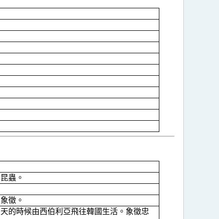
是昆蟲。
的象徵。
冬天的時候由西伯利亞飛往韓國生活。象徵忠