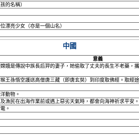
女孩的名稱）
一位漂亮少女（亦是一個山名）
中國
意義
。嫦娥是傳說中族長后羿的妻子，她偷取了丈夫的長生不老藥，
美猴王孫悟空護送高僧唐三藏（即唐玄奘）到印度取佛經。取經
海洋動物。
員及漁民在出海作業前或遇上惡劣天氣時，都會向海神祈求平安
雷電。