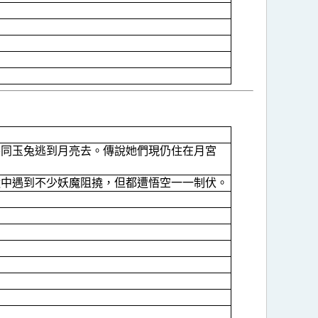
攜同玉兔逃到月亮去。傳說她們現仍住在月宮
途中遇到不少妖魔阻撓，但都遭悟空一一制伏。
。