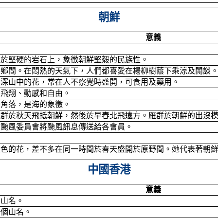
朝鮮
意義
立於堅硬的岩石上，象徵朝鮮堅毅的民族性。
及鄉間。在悶熱的天氣下，人們都喜愛在楊柳樹蔭下乘涼及閒談
鮮深山中的花，常在人不察覺時盛開，可食用及藥用。
示飛翔、動感和自由。
一角落，是海的象徵。
雁群於秋天飛抵朝鮮，然後於早春北飛遠方。雁群於朝鮮的出沒
喻颱風委員會將颱風訊息傳送給各會員。
黃色的花，差不多在同一時間於春天盛開於原野間。她代表著朝
中國香港
意義
個山名。
一個山名。