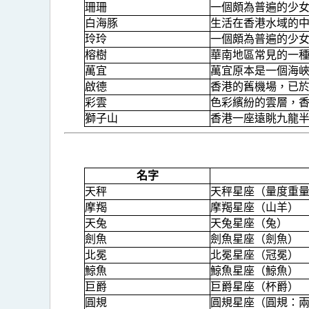
珊珊
一個頗為普遍的少
白海豚
生活在香港水域的
玲玲
一個頗為普遍的少
榕樹
華南地區常見的一
萬宜
萬宜原本是一個海
啟德
香港的舊機場，已於
彩雲
色彩繽紛的雲層，
獅子山
香港一座遠眺九龍
名字
天秤
天秤星座（量度重
摩羯
摩羯星座（山羊）
天兔
天兔星座（兔）
劍魚
劍魚星座（劍魚）
北冕
北冕星座（冠冕）
鯨魚
鯨魚星座（鯨魚）
巨爵
巨爵星座（杯爵）
圓規
圓規星座（圓規：兩