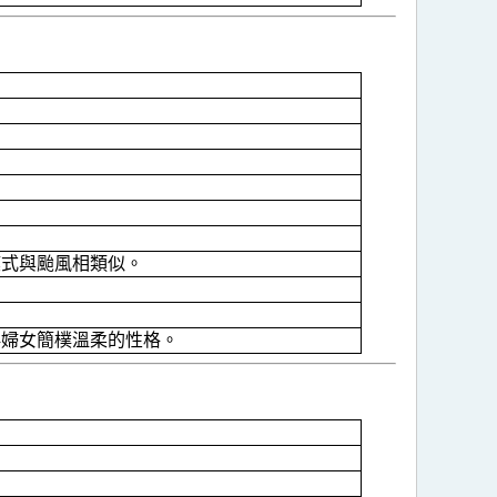
。
模式與颱風相類似。
鮮婦女簡樸溫柔的性格。