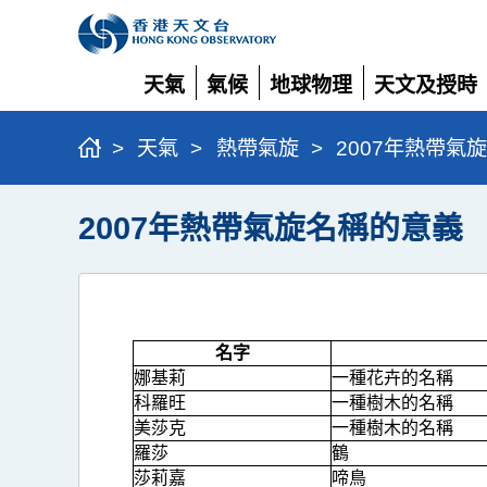
天氣
氣候
地球物理
天文及授時
展
展
展
展
開
開
開
開
>
天氣
>
熱帶氣旋
>
2007年熱帶氣
2007年熱帶氣旋名稱的意義
名字
娜基莉
一種花卉的名稱
科羅旺
一種樹木的名稱
美莎克
一種樹木的名稱
羅莎
鶴
莎莉嘉
啼鳥