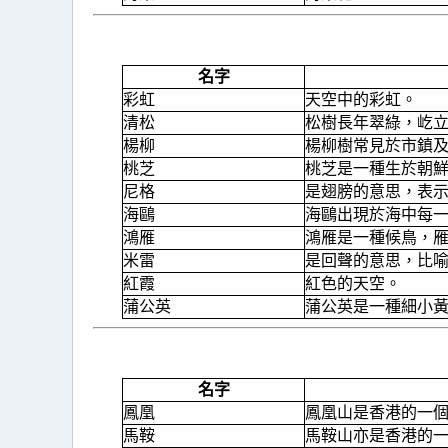
名字
彩虹
天空中的彩虹。
清松
松樹長年翠綠，屹
楊柳
楊柳樹常見於市鎮
桃芝
桃芝是一種生於朝
尼格
是翅膀的意思，表
海鷗
海鷗出現於海中每
鴻雁
鴻雁是一種候鳥，
米雷
是回聲的意思，比
紅霞
紅色的天空。
蒲公英
蒲公英是一種細小
名字
鳳凰
鳳凰山是香港的一
馬鞍
馬鞍山亦是香港的