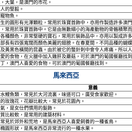
色，大葉，是澳門的市花。
國人的堅毅。
的寵物魚。
產生的圓形有光澤顆粒，常用於珠寶首飾中，亦用作製造許多澳
質，常用於珠寶首飾中。它是由無數細小的海產動物的骨骼積聚
有各種顏色，非常堅硬的寶石，常用於裝飾品中，亦用以製成許
背部長有四張寬闊而顏色美麗的翅膀。在春夏間，不同品種的蝴
膀及黃黑色橫間的昆蟲。由於被它的螫針刺中會令人疼痛，所以
喜愛的食物，在火腿中加入雞肝及蘑菇，可於澳門的葡國餐廳找
布丁，澳門人喜愛的食物，可於澳門的葡國餐廳找到。
馬來西亞
意義
淡水鯉魚類，常見於大河流裏，味道可口，廣受食家歡迎。
種的玫瑰花，花瓣比較大，常見於花園內。
香氣，是女仕們慣用的髮飾。
木質比較軟，是常用的建築材料。
，常見於郊外和荒地，是馬來西亞人喜愛飼養的一種雀鳥。
色橢圓形狀，是馬來西亞非常流行的一種水果。