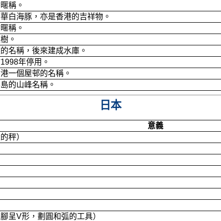
女暱稱。
中華白海豚，亦是香港的吉祥物。
女暱稱。
種樹。
峽的名稱，後來建成水庫。
1998年停用。
香港一個屋邨的名稱。
半島的山峰名稱。
日本
意義
量的秤）
腳呈V形，劃圓和弧的工具）