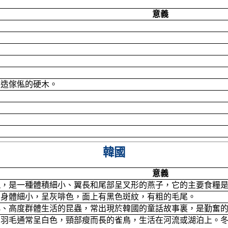
意義
。
。
製造傢俬的硬木。
。
。
韓國
意義
現，是一種體積細小、翼長和尾部呈叉形的燕子，它的主要食糧
，身體細小，呈灰啡色，面上有黑色斑紋，有粗的毛尾。
小、高度群體生活的昆蟲，常出現於韓國的童話故事裏，是勤奮
，羽毛通常呈白色，頸部瘦而長的雀鳥，生活在河流或湖泊上。