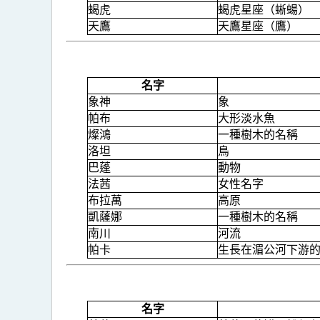
蝎虎
蝎虎星座（蜥蝪）
天鷹
天鷹星座（鷹）
名字
象神
象
帕布
大形淡水魚
燦鴻
一種樹木的名稱
洛坦
鳥
巴蓬
動物
法茜
女性名字
布拉萬
高原
凱薩娜
一種樹木的名稱
南川
河流
帕卡
生長在湄公河下游
名字