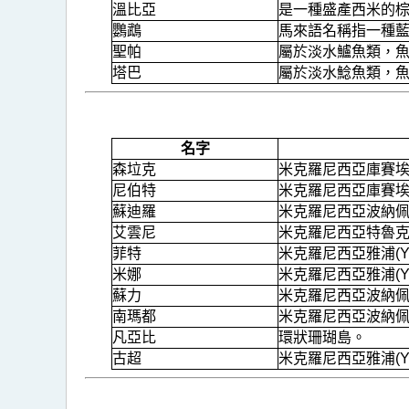
溫比亞
是一種盛產西米的
鸚鵡
馬來語名稱指一種
聖帕
屬於淡水鱸魚類，
塔巴
屬於淡水鯰魚類，
名字
森垃克
米克羅尼西亞庫賽埃島
尼伯特
米克羅尼西亞庫賽埃島
蘇迪羅
米克羅尼西亞波納佩島
艾雲尼
米克羅尼西亞特魯克群
菲特
米克羅尼西亞雅浦(Y
米娜
米克羅尼西亞雅浦(Y
蘇力
米克羅尼西亞波納佩島
南瑪都
米克羅尼西亞波納佩島
凡亞比
環狀珊瑚島。
古超
米克羅尼西亞雅浦(Y