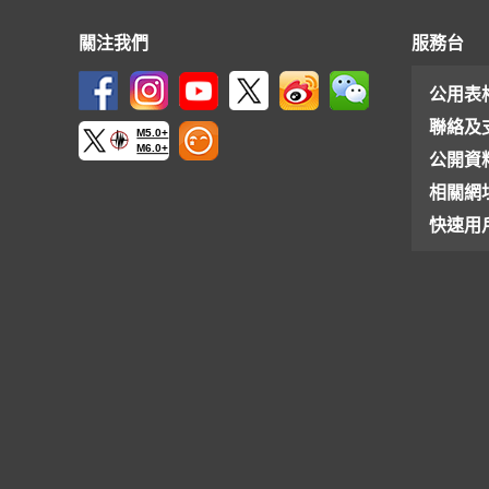
關注我們
服務台
公用表
聯絡及
M5.0+
M6.0+
公開資
相關網
快速用