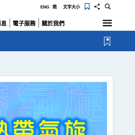
ENG
简
文字大小
選
消息
電子服務
關於我們
單
展
展
開
開