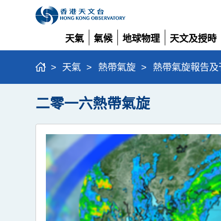
天氣
氣候
地球物理
天文及授時
展
展
展
展
開
開
開
開
>
天氣
>
熱帶氣旋
>
熱帶氣旋報告及
二零一六熱帶氣旋