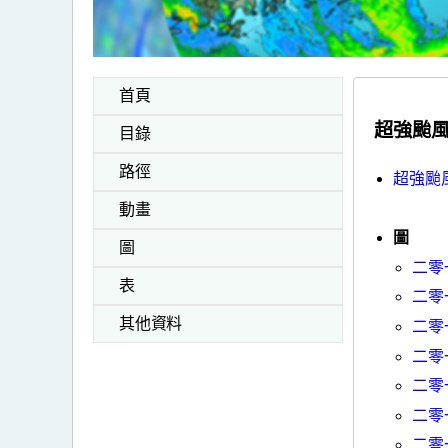
首頁
超強颱風
目錄
路徑
超強颱
動畫
圖
圖
二零
表
二零
其他資料
二零
二零
二零
二零
二零