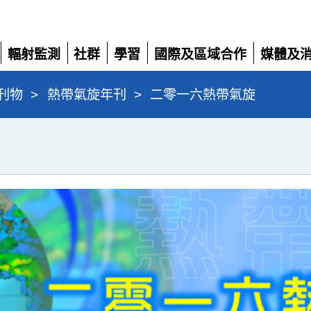
輻射監測
社群
學習
國際及區域合作
媒體及
展
展
展
展
展
開
開
開
開
開
刊物
>
熱帶氣旋年刊
>
二零一六熱帶氣旋