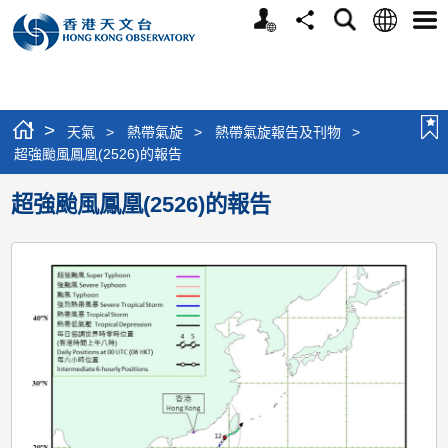
個
語
搜
分
選
人
言
尋
享
單
版
網
站
>
天氣
>
熱帶氣旋
>
熱帶氣旋報告及刊物
>
超強颱風鳳凰(2526)的報告
超強颱風鳳凰(2526)的報告