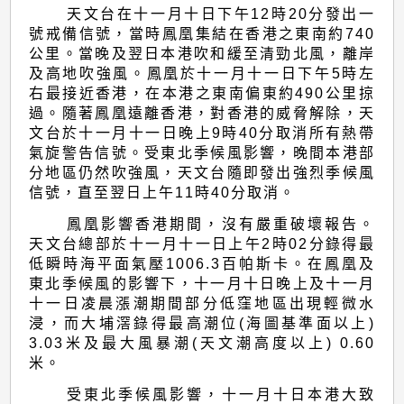
天文台在十一月十日下午12時20分發出一
號戒備信號，當時鳳凰集結在香港之東南約740
公里。當晚及翌日本港吹和緩至清勁北風，離岸
及高地吹強風。鳳凰於十一月十一日下午5時左
右最接近香港，在本港之東南偏東約490公里掠
過。隨著鳳凰遠離香港，對香港的威脅解除，天
文台於十一月十一日晚上9時40分取消所有熱帶
氣旋警告信號。受東北季候風影響，晚間本港部
分地區仍然吹強風，天文台隨即發出強烈季候風
信號，直至翌日上午11時40分取消。
鳳凰影響香港期間，沒有嚴重破壞報告。
天文台總部於十一月十一日上午2時02分錄得最
低瞬時海平面氣壓1006.3百帕斯卡。在鳳凰及
東北季候風的影響下，十一月十日晚上及十一月
十一日凌晨漲潮期間部分低窪地區出現輕微水
浸，而大埔滘錄得最高潮位(海圖基準面以上)
3.03米及最大風暴潮(天文潮高度以上) 0.60
米。
受東北季候風影響，十一月十日本港大致