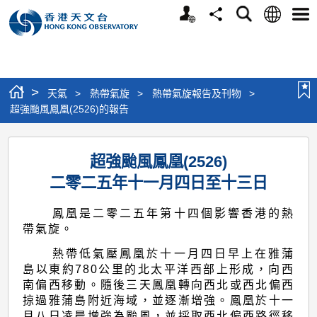
個
語
搜
分
選
人
言
尋
享
單
版
網
站
>
天氣
>
熱帶氣旋
>
熱帶氣旋報告及刊物
>
超強颱風鳳凰(2526)的報告
超
超強颱風鳳凰(2526)
強
二零二五年十一月四日至十三日
颱
風
鳳凰是二零二五年第十四個影響香港的熱
鳳
帶氣旋。
凰
熱帶低氣壓鳳凰於十一月四日早上在雅蒲
島以東約780公里的北太平洋西部上形成，向西
(2526)
南偏西移動。隨後三天鳳凰轉向西北或西北偏西
的
掠過雅蒲島附近海域，並逐漸增強。鳳凰於十一
月八日凌晨增強為颱風，並採取西北偏西路徑移