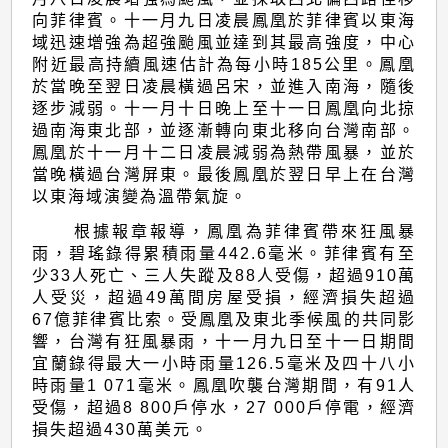
報
向菲律賓。十一月九日凌晨鳳凰於菲律賓以東海
告
域迅速增強為超強颱風並達到其最高強度，中心
附近最高持續風速估計為每小時185公里。鳳凰
於當晚至翌日凌晨橫過呂宋，並進入南海，隨後
逐步減弱。十一月十日晚上至十一日鳳凰向北掠
過南海東北部，並逐漸轉向東北移向台灣南部。
鳳凰於十一月十二日凌晨減弱為熱帶風暴，並於
當晚橫過台灣屏東。最後鳳凰於翌日早上在台灣
以東海域演變為溫帶氣旋。
根據報章報導，鳳凰為菲律賓帶來狂風暴
雨，碧瑤錄得累積雨量442.6毫米。菲律賓有至
少33人死亡、三人失蹤及88人受傷，超過910萬
人受災，超過49萬間房屋受損，經濟損失超過
67億菲律賓比索。受鳳凰及東北季候風的共同影
響，台灣有狂風暴雨，十一月九日至十一日期間
宜蘭錄得最大一小時雨量126.5毫米及四十八小
時雨量1 071毫米。鳳凰吹襲台灣期間，有91人
受傷，超過8 800戶停水，27 000戶停電，經濟
損失超過430萬美元。