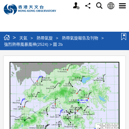
個
語
搜
分
選
人
言
尋
享
單
版
網
站
>
天氣
>
熱帶氣旋
>
熱帶氣旋報告及刊物
>
強烈熱帶風暴風神(2524) > 圖 2b
強
烈
熱
帶
風
暴
風
神