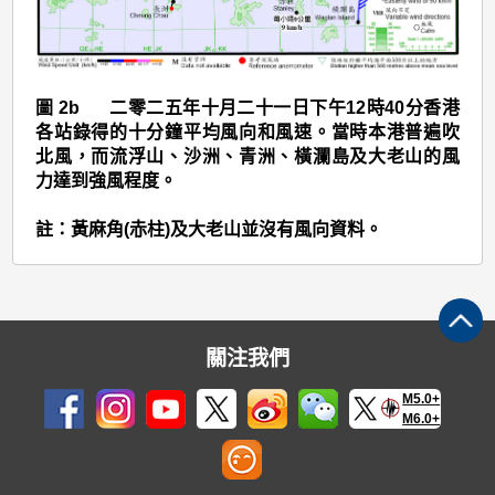
(2524)
>
圖
2b
圖 2b 二零二五年十月二十一日下午12時40分香港
各站錄得的十分鐘平均風向和風速。當時本港普遍吹
北風，而流浮山、沙洲、青洲、橫瀾島及大老山的風
力達到強風程度。
註：黃麻角(赤柱)及大老山並沒有風向資料。
關注我們
M5.0+
M6.0+