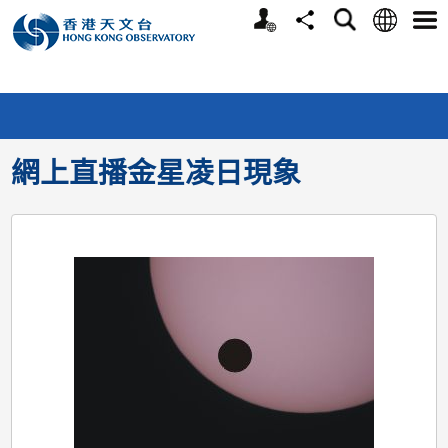
個
語
搜
分
選
人
言
尋
享
單
版
網
站
網上直播金星凌日現象