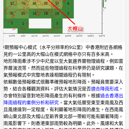
洲中期預報中心模式（水平分辨率約9公里）中香港附近各網格
可見約一公里高的大帽山在模式網格中亦只有百多米高。
，地形降雨牽涉不少中尺度以至大氣邊界層物理過程，例如雲
邊界層湍流等，然而這些物理過程在科學界仍是研究課題，在
天氣預報模式中完整地表達相關過程仍有限制。
單依賴數值預報模式很難準確預報地形降雨。預報員需要深入
形勢，結合各種觀測資料，評估大氣情況是否
適合降雨形成
，
員亦會特別留意對地形降雨產生的有利條件。根據
過去香港出
形降雨過程的案例分析和研究
，當大氣低層受東至東南風及西
，且風速達到一定程度，有利顯著地形降雨的產生。在西南風
大嶼山東北部及大帽山至新界東北部一帶較可能有顯著降雨，
東南風影響下，則香港東部雨勢較為明顯。此外，風速和大氣