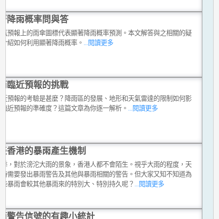
著降雨概率問與答
天氣預報上的雨傘圖標代表顯著降雨概率預測。本文解答與之相關的疑
並介紹如何利用顯著降雨概率。
...閱讀更多
雨臨近預報的挑戰
臨近預報的考驗是甚麼？降雨區的發展、地形和天氣雷達的限制如何影
雨臨近預報的準確度？這篇文章為你逐一解析。
...閱讀更多
談香港的暴雨產生機制
雨季，對於滂沱大雨的景象，香港人都不會陌生。視乎大雨的程度，天
不時需要發出暴雨警告及其他與暴雨相關的警告。但大家又知不知道為
有些暴雨會較其他暴雨來的特別大、特別持久呢？
...閱讀更多
雨警告信號的有趣小統計