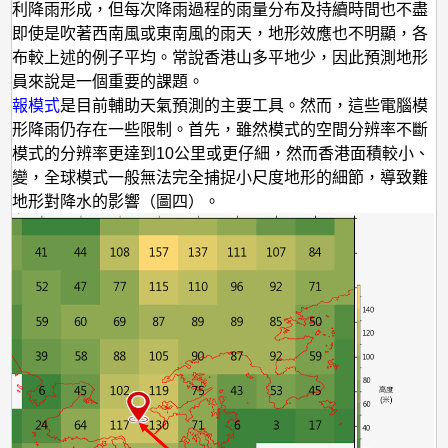
有利降雨形成，但每次降雨過程的雨量分布及持續時間也不盡
時即使是吹著西南風或東南風的雨天，地形效應也不明顯，各
分布較上述的例子平均。常說香港山多平地少，因此預測地形
報員來說是一個重要的課題。
預報模式
是目前輔助天氣預測的主要工具。然而，這些電腦模
地形降雨仍存在一些限制。首先，雖然模式的空間分辨率不斷
分模式的分辨率更達到10公里或更仔細，然而香港面積較小、
多變，全球模式一般無法完全捕捉小尺度地形的細節，導致難
擬地形對降水的影響（圖四）。