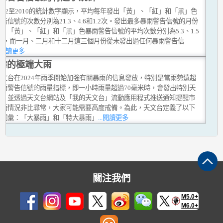
992至2010的統計數字顯示，平均每年發出「黃」、「紅」和「黑」色
告信號的次數分別為21.3、4.6和1.2次。發出最多暴雨警告信號的月份
，「黃」、「紅」和「黑」色暴雨警告信號的平均次數分別為5.3、1.5
.3次，而一月、二月和十二月這三個月份從未發出過任何暴雨警告信
..閱讀更多
港的極端大雨
天文台在2024年雨季開始加強有關暴雨的信息發放，特別是當雨勢遠超
暴雨警告信號的雨量指標，即一小時雨量超過70毫米時，會發出特別天
示，並透過天文台網站及「我的天文台」流動應用程式推送通知提醒市
暴雨情況非比尋常，大家可能需要高度戒備。為此，天文台定義了以下
新詞彙：「大暴雨」和「特大暴雨」
...閱讀更多
關注我們
M5.0+
M6.0+