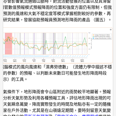
，亦會影響氣流通過山脈時，對流活動發展的位置以及其滯留
 儘管數值預報模式預報降雨的位置和強度方面仍有限制，但我
其預測的風速和大氣不穩定度等模式掌握相對較好的參數，再
的研究結果，發展協助預報員預測地形降雨的產品 （圖五）。
據電腦模式的風向風速和「濕弗勞德數」（流體力學中描述不穩
性的參數）的預報、以判斷未來數日可能發生地形降雨時段
顯示）的工具。
大氣條件下，地形降雨會令山區附近的雨勢較平地顯著。預報
細分析天氣形勢及利用各種預報工具，評估地形降雨出現的可
而天氣瞬息萬變，降雨實際發生的時間及地點亦有一定的隨機
大家在戶外活動，尤其是在山嶺遠足期間，要時刻留意天氣變