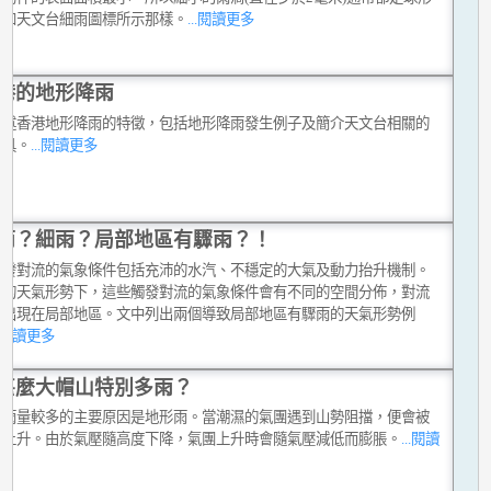
就如天文台細雨圖標所示那樣。
...閱讀更多
港的地形降雨
概述香港地形降雨的特徵，包括地形降雨發生例子及簡介天文台相關的
工具。
...閱讀更多
雨？細雨？局部地區有驟雨？！
觸發對流的氣象條件包括充沛的水汽、不穩定的大氣及動力抬升機制。
同的天氣形勢下，這些觸發對流的氣象條件會有不同的空間分佈，對流
只出現在局部地區。文中列出兩個導致局部地區有驟雨的天氣形勢例
..閱讀更多
甚麼大帽山特別多雨？
山雨量較多的主要原因是地形雨。當潮濕的氣團遇到山勢阻擋，便會被
坡上升。由於氣壓隨高度下降，氣團上升時會隨氣壓減低而膨脹。
...閱讀