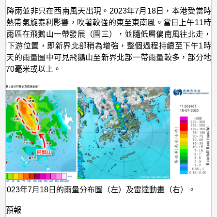
形降雨並非只在西南風天出現。2023年7月18日，本港受當時
的熱帶氣旋泰利影響，吹著較強的東至東南風。當日上午11時
有雨區在飛鵝山一帶發展（圖三），並隨低層偏南風往北走，
的下游位置，即新界北部稍為增強，整個過程持續至下午1時
當天的雨量圖中可見飛鵝山至新界北部一帶雨量較多，部分地
達70毫米或以上。
 2023年7月18日的雨量分布圖（左）及雷達動畫（右）。
的預報