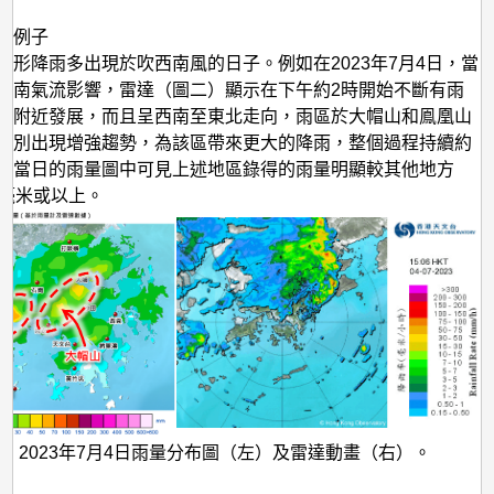
的例子
地形降雨多出現於吹西南風的日子。例如在2023年7月4日，當
西南氣流影響，雷達（圖二）顯示在下午約2時開始不斷有雨
山附近發展，而且呈西南至東北走向，雨區於大帽山和鳯凰山
分別出現增強趨勢，為該區帶來更大的降雨，整個過程持續約
從當日的雨量圖中可見上述地區錄得的雨量明顯較其他地方
0毫米或以上。
二 2023年7月4日雨量分布圖（左）及雷達動畫（右）。