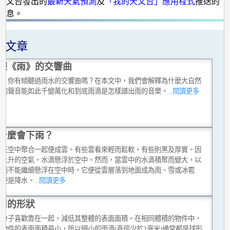
天文台發出的
最新天氣預測
及
「我的天文台」應用程式
推送的
信息。
關文章
聽《雨》的交響曲
時，你有傾聽過雨水的交響曲嗎？在本文中，我們會解釋為什麼大自然
滴的聲音能如此千變萬化和到底雨滴是怎樣譜出雨的音樂。
...閱讀更多
什麼會下雨？
在天空中聚合一起便成雲。有些雲看來輕而鬆軟，有些則黑及厚實。因
或上升的空氣，水滴懸浮於空中。然而，當雲中的水滴積聚而變大，以
重而不能繼續懸浮在空中時，它便從雲層落到地面成為雨、雪或冰雹
這便是降水。
...閱讀更多
滴的形狀
水分子喜歡靠在一起，減低其整體的表面面積。在相同體積的物件中，
的物件的表面面積最小，所以細小的雨滴(直徑少於2毫米)通常都是球形