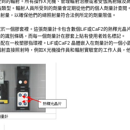
受到的輻射。所有操作X光機、管理輻射治療或者受伽馬射線及
指類型。輻射人員所受到的劑量會定期從他們的個人劑量計查閱
照射量，以確保他們的總照射量符合法例所定的劑量限值。
於一個膠套裡。這張劑量計卡包含數個LiF或CaF2的熱釋光
二的識別條碼，而每一個劑量計在膠套上貼有使用者姓名標記。
配在一枚塑膠指環裡。LiF或CaF2 晶體嵌入在劑量計的一個
輻射直接照射時，例如X光機操作員和輻射實驗室的工作人員，