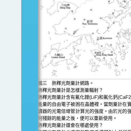
圖三 熱釋光劑量計網路。
熱釋光劑量計是怎樣測量輻射？
熱釋光劑量計含有氟化鋰(LiF)和氟化鈣(
能量的自由電子被困在晶體裡。當劑量計在
讀器的光電倍增管計算光的強度。由於光的
何殘餘的能量之後，便可以重新使用。
熱釋光劑量計還會在哪處使用？