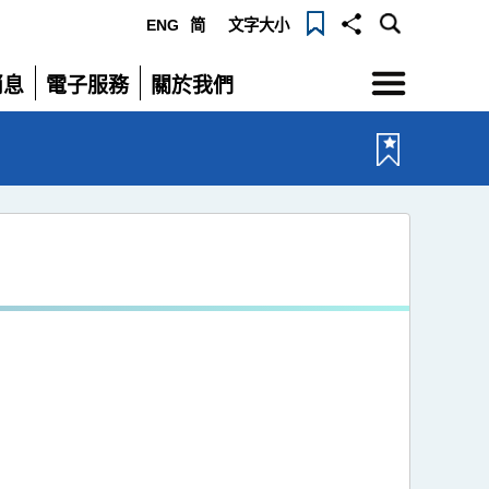
ENG
简
文字大小
選
消息
電子服務
關於我們
單
展
展
開
開