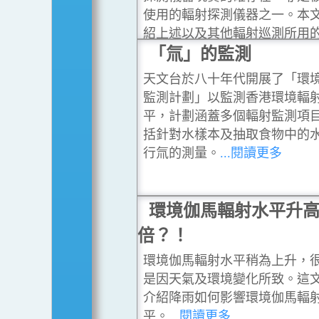
使用的輻射探測儀器之一。本
紹上述以及其他輻射巡測所用
輻射探測儀器。
「氚」的監測
...閱讀更多
天文台於八十年代開展了「環
監測計劃」以監測香港環境輻
平，計劃涵蓋多個輻射監測項
括針對水樣本及抽取食物中的
行氚的測量。
...閱讀更多
環境伽馬輻射水平升
倍？！
環境伽馬輻射水平稍為上升，
是因天氣及環境變化所致。這
介紹降雨如何影響環境伽馬輻
平。
...閱讀更多