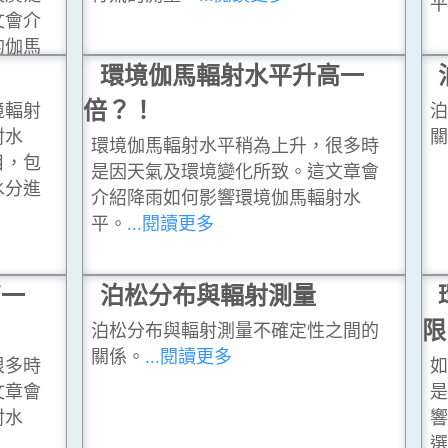
文會介
的伽馬
環境伽馬輻射水平升高一
倍？！
境輻射
射水
環境伽馬輻射水平稍為上升，很多時
目，包
是因天氣及環境變化所致。這文章會
水分進
介紹降雨如何影響環境伽馬輻射水
平。
...閱讀更多
高一
泊松分布與輻射測量
限
泊松分布與輻射測量不確定性之間的
關係。
...閱讀更多
很多時
文章會
射水