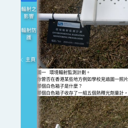
來
輻射之
量
影響
度
輻
輻射防
射
護
主頁
圖一 環境輻射監測計劃。
你曾否在香港某些地方例如學校見過圖一照片
那個白色箱子是什麼？
那個白色箱子收存了一組五個熱釋光劑量計