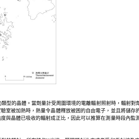
CaF2)類型的晶體。當劑量計受周圍環境的電離輻射照射時，輻
實驗室被加熱時，熱量令晶體釋放被困的自由電子，並且將儲存
強度與晶體已吸收的輻射成正比，因此可以推算在測量時段內監