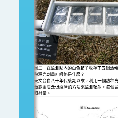
圖二 在監測點內的白色箱子收存了五個熱
熱釋光劑量計網絡是什麼？
天文台自八十年代後期以來，利用一個熱釋
蓋範圍廣泛但經濟的方法來監測輻射。每個
照射量。