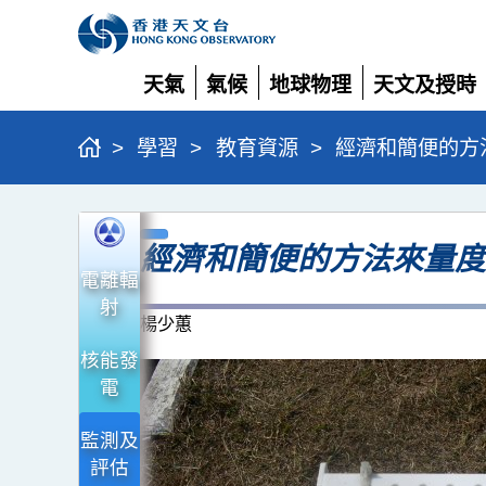
天氣
氣候
地球物理
天文及授時
展
展
展
展
開
開
開
開
>
學習
>
教育資源
>
經濟和簡便的方
經
經濟和簡便的方法來量度
濟
電離輻
和
射
簡
楊少蕙
便
核能發
電
的
方
監測及
法
評估