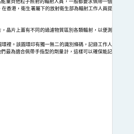
高能量貝他粒子照射的輻射人員，一般都要求佩帶一個
。在香港，衛生署屬下的放射衛生部為輻射工作人員提
晶片，晶片上蓋有不同的過濾物質區別各類輻射，以便測
小圓環裡。該圓環印有獨一無二的識別條碼，記錄工作人
他們最為適合佩帶手指型的劑量計，這樣可以確保能記