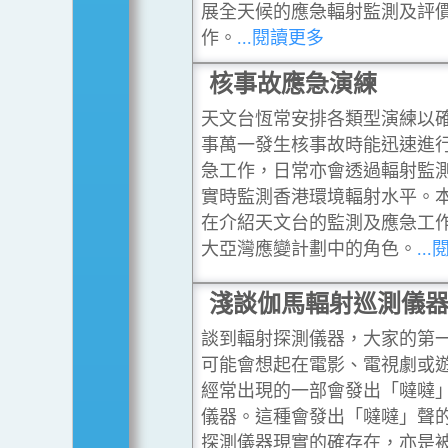
展全天候的應急輻射監測及評
作。
...閱讀更多
核事故應急演練
天文台恆常安排各類型演練以
事萬一發生核事故時能迅速進
急工作，日常亦會透過輻射監
實時監測香港環境輻射水平。
在介紹天文台的監測及應急工
大亞灣應變計劃中的角色。
..
淺談伽馬輻射巡測儀
談到輻射探測儀器，大家的第
可能會想起在電影、電視劇或
經常出現的一部會發出「噠噠
儀器。這種會發出「噠噠」聲
探測儀器現實的確存在，亦是