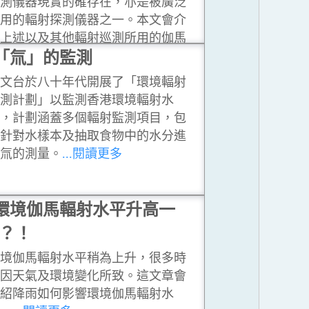
探測儀器現實的確存在，亦是被廣泛
使用的輻射探測儀器之一。本文會介
紹上述以及其他輻射巡測所用的伽馬
輻射探測儀器。
「氚」的監測
...閱讀更多
天文台於八十年代開展了「環境輻射
監測計劃」以監測香港環境輻射水
平，計劃涵蓋多個輻射監測項目，包
括針對水樣本及抽取食物中的水分進
行氚的測量。
...閱讀更多
環境伽馬輻射水平升高一
？！
環境伽馬輻射水平稍為上升，很多時
是因天氣及環境變化所致。這文章會
介紹降雨如何影響環境伽馬輻射水