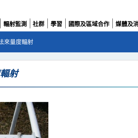
輻射監測
社群
學習
國際及區域合作
媒體及
展
展
展
展
展
開
開
開
開
開
法來量度輻射
輻射