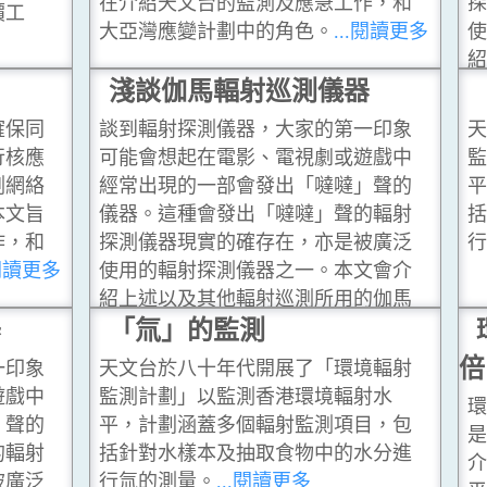
在介紹天文台的監測及應急工作，和
價工
大亞灣應變計劃中的角色。
...閱讀更多
淺談伽馬輻射巡測儀器
確保同
談到輻射探測儀器，大家的第一印象
行核應
可能會想起在電影、電視劇或遊戲中
測網絡
經常出現的一部會發出「噠噠」聲的
本文旨
儀器。這種會發出「噠噠」聲的輻射
作，和
探測儀器現實的確存在，亦是被廣泛
.閱讀更多
使用的輻射探測儀器之一。本文會介
紹上述以及其他輻射巡測所用的伽馬
器
輻射探測儀器。
「氚」的監測
...閱讀更多
倍
一印象
天文台於八十年代開展了「環境輻射
遊戲中
監測計劃」以監測香港環境輻射水
」聲的
平，計劃涵蓋多個輻射監測項目，包
的輻射
括針對水樣本及抽取食物中的水分進
被廣泛
行氚的測量。
...閱讀更多