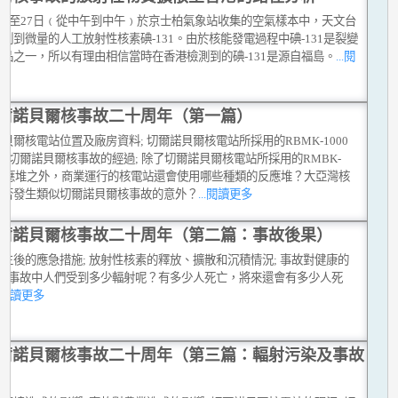
26至27日﹙從中午到中午﹚於京士柏氣象站收集的空氣樣本中，天文台
測到微量的人工放射性核素碘-131。由於核能發電過程中碘-131是裂變
品之一，所以有理由相信當時在香港檢測到的碘-131是源自福島。
...閱
多
爾諾貝爾核事故二十周年（第一篇）
貝爾核電站位置及廠房資料; 切爾諾貝爾核電站所採用的RBMK-1000
; 切爾諾貝爾核事故的經過; 除了切爾諾貝爾核電站所採用的RMBK-
00反應堆之外，商業運行的核電站還會使用哪些種類的反應堆？大亞灣核
會否發生類似切爾諾貝爾核事故的意外？
...閱讀更多
爾諾貝爾核事故二十周年（第二篇：事故後果）
生後的應急措施; 放射性核素的釋放、擴散和沉積情況; 事故對健康的
; 在事故中人們受到多少輻射呢？有多少人死亡，將來還會有多少人死
..閱讀更多
爾諾貝爾核事故二十周年（第三篇：輻射污染及事故
）