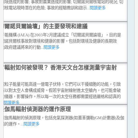
環境造成的影響; 事故對農業造成的影響; 切爾諾貝爾核電站的現況; 切
貝爾核電站現時潛在的危險; 事故的經驗教訓和啟示
...閱讀更多
切爾諾貝爾論壇」的主要發現和建議
子能機構 (IAEA) 在2003年2月建議成立「切爾諾貝爾論壇」，目的是
切爾諾貝爾核事故對環境和健康的影響，包括對環境及健康的長期效
並向政府建議將來的行動
...閱讀更多
宙輻射如何被發現？ 香港天文台怎樣測量宇宙射
帶電粒子能量可能高達一億電子伏特，它們可以干擾細胞的功能，引致
，所以對太空人會構成威脅。假若宇宙射線射進太空艙內，也可能會破
密的儀器，影響操作。所以每一次的太空任務都需要經過嚴格和認真的
。
...閱讀更多
談伽馬輻射偵測器的運作原理
述伽馬輻射的偵測原理，包括充氣探測器(如蓋革彌勒(GM)計數器)及伽
法儀的運作。
...閱讀更多