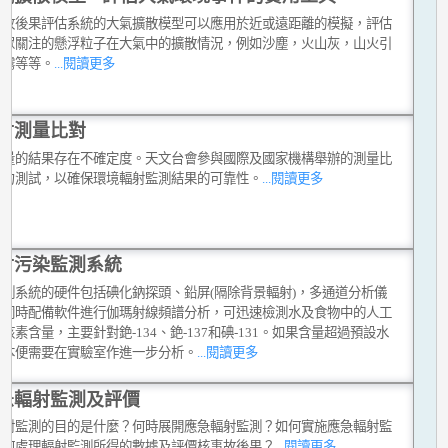
事故後果評估系統的大氣擴散模型可以應用於近或遠距離的模擬，評估
公眾關注的懸浮粒子在大氣中的擴散情況，例如沙塵，火山灰，山火引
烟霧等等。
...閱讀更多
射測量比對
測量的結果存在不確定度。天文台會參與國際及國家機構舉辦的測量比
能力測試，以確保環境輻射監測結果的可靠性。
...閱讀更多
射污染監測系統
監測系統的硬件包括碘化鈉探頭、鉛屏(隔除背景輻射)，多通道分析儀
它同時配備軟件進行伽瑪射線頻譜分析，可迅速檢測水及食物中的人工
核素含量，主要針對銫-134、銫-137和碘-131。如果含量超過預設水
樣本便需要在實驗室作進一步分析。
...閱讀更多
急輻射監測及評價
輻射監測的目的是什麼？何時展開應急輻射監測？如何實施應急輻射監
如何處理輻射監測所得的數據及評價核事故後果？
...閱讀更多