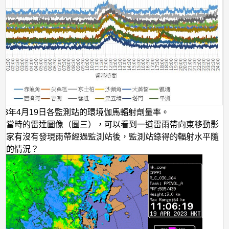
023年4月19日各監測站的環境伽馬輻射劑量率。
看當時的雷達圖像（圖三），可以看到一道雷雨帶向東移動影
大家有沒有發現雨帶經過監測站後，監測站錄得的輻射水平隨
升的情況？