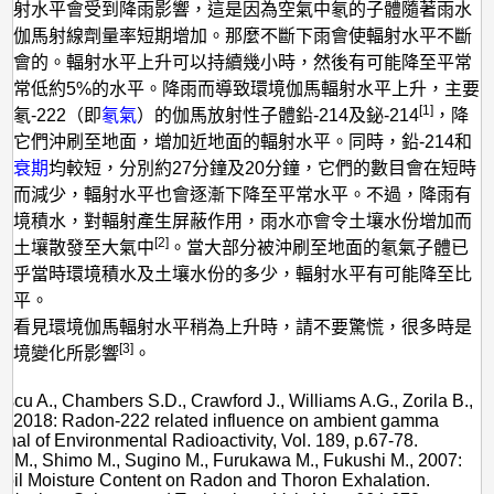
輻射水平會受到降雨影響，這是因為空氣中氡的子體隨著雨水
致伽馬射線劑量率短期增加。那麼不斷下雨會使輻射水平不斷
不會的。輻射水平上升可以持續幾小時，然後有可能降至平常
平常低約5%的水平。降雨而導致環境伽馬輻射水平上升，主要
[1]
氡-222（即
氡氣
）的伽馬放射性子體鉛-214及鉍-214
，降
令它們沖刷至地面，增加近地面的輻射水平。同時，鉛-214和
半衰期
均較短，分別約27分鐘及20分鐘，它們的數目會在短時
變
而減少，輻射水平也會逐漸下降至平常水平。不過，降雨有
環境積水，對輻射產生屏蔽作用，雨水亦會令土壤水份增加而
[2]
從土壤散發至大氣中
。當大部分被沖刷至地面的氡氣子體已
視乎當時環境積水及土壤水份的多少，輻射水平有可能降至比
水平。
家看見環境伽馬輻射水平稍為上升時，請不要驚慌，很多時是
[3]
環境變化所影響
。
：
tescu A., Chambers S.D., Crawford J., Williams A.G., Zorila B.,
., 2018: Radon-222 related influence on ambient gamma
rnal of Environmental Radioactivity, Vol. 189, p.67-78.
a M., Shimo M., Sugino M., Furukawa M., Fukushi M., 2007:
 Soil Moisture Content on Radon and Thoron Exhalation.