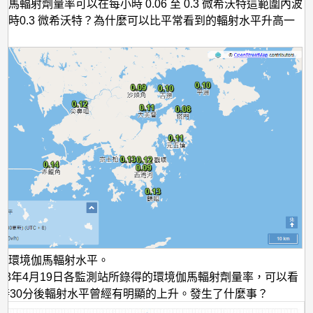
升
馬輻射劑量率可以在每小時 0.06 至 0.3 微希沃特這範圍內波
小時0.3 微希沃特？為什麼可以比平常看到的輻射水平升高一
高
？
一
倍？！
港環境伽馬輻射水平。
023年4月19日各監測站所錄得的環境伽馬輻射劑量率，可以看
0時30分後輻射水平曾經有明顯的上升。發生了什麼事？