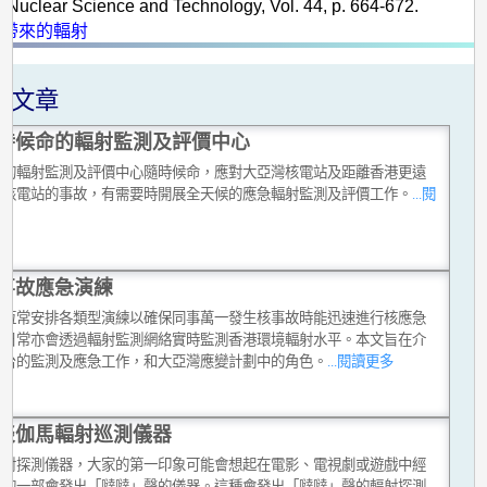
f Nuclear Science and Technology, Vol. 44, p. 664-672.
雨帶來的輻射
關文章
時候命的輻射監測及評價中心
台的輻射監測及評價中心隨時候命，應對大亞灣核電站及距離香港更遠
他核電站的事故，有需要時開展全天候的應急輻射監測及評價工作。
...閱
多
事故應急演練
台恆常安排各類型演練以確保同事萬一發生核事故時能迅速進行核應急
，日常亦會透過輻射監測網絡實時監測香港環境輻射水平。本文旨在介
文台的監測及應急工作，和大亞灣應變計劃中的角色。
...閱讀更多
談伽馬輻射巡測儀器
輻射探測儀器，大家的第一印象可能會想起在電影、電視劇或遊戲中經
現的一部會發出「噠噠」聲的儀器。這種會發出「噠噠」聲的輻射探測