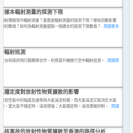
境樣本輻射測量的探測下限
在輻射實驗室作輻射測量？甚麽是輻射測量的探測下限？哪些因數影響
下限的數值？如何為輻射測量選取一個適合的探測下限數值？
...閱讀更多
中輻射巡測
天文台和政府飛行服務隊合作，利用直升機進行空中輻射巡測。
...閱讀更
氣穩定度對放射性物質擴散的影響
擴散到空氣中的幅度及速率與大氣湍流有關，而大氣湍流又取決於大氣
定度。當大氣不穩定時，湍流增強；大氣穩定時，湍流便被抑制。
...閱讀
島核事故的放射性物質擴散至香港的路徑分析