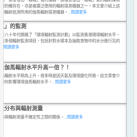
現實的確存在，亦是被廣泛使用的輻射探測儀器之一。本文會介紹上述
其他輻射巡測所用的伽馬輻射探測儀器。
...閱讀更多
氚」的監測
台於八十年代開展了「環境輻射監測計劃」以監測香港環境輻射水平，
涵蓋多個輻射監測項目，包括針對水樣本及抽取食物中的水分進行氚的
。
...閱讀更多
境伽馬輻射水平升高一倍？！
伽馬輻射水平稍為上升，很多時是因天氣及環境變化所致。這文章會介
雨如何影響環境伽馬輻射水平。
...閱讀更多
松分布與輻射測量
分布與輻射測量不確定性之間的關係。
...閱讀更多