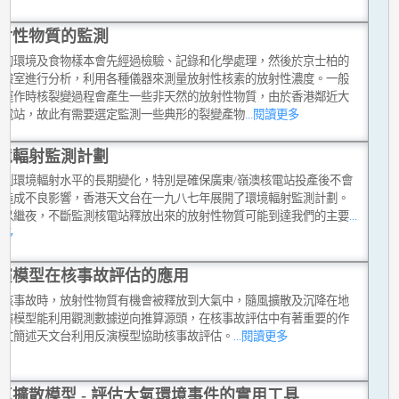
射性物質的監測
到的環境及食物樣本會先經過檢驗、記錄和化學處理，然後於京士柏的
實驗室進行分析，利用各種儀器來測量放射性核素的放射性濃度。一般
站運作時核裂變過程會產生一些非天然的放射性物質，由於香港鄰近大
核電站，故此有需要選定監測一些典形的裂變產物
...閱讀更多
境輻射監測計劃
監測環境輻射水平的長期變化，特別是確保廣東/嶺澳核電站投產後不會
港造成不良影響，香港天文台在一九八七年展開了環境輻射監測計劃。
日以繼夜，不斷監測核電站釋放出來的放射性物質可能到達我們的主要
...
更多
演模型在核事故評估的應用
生核事故時，放射性物質有機會被釋放到大氣中，隨風擴散及沉降在地
反演模型能利用觀測數據逆向推算源頭，在核事故評估中有著重要的作
本文簡述天文台利用反演模型協助核事故評估。
...閱讀更多
氣擴散模型 - 評估大氣環境事件的實用工具