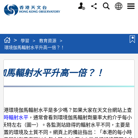
個
語
搜
分
選
人
言
尋
享
單
版
網
站
>
學習
>
教育資源
>
環境伽馬輻射水平升高一倍？！
環
伽馬輻射水平升高一倍？！
境
伽
馬
月
輻
射
香港環境伽馬輻射水平是多少嗎？如果大家在天文台網站上查
實時輻射水平
，通常會看到環境伽馬輻射劑量率大約介乎每小
水
1微希沃特左右（圖一）。各監測站錄得的輻射水平不同，主要是
平
位置的環境及土質不同。網頁上的備註指出：「本港的每小時