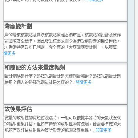
亞灣應變計劃
大亞灣的廣東核電站及嶺澳核電站遠離香港市區，核電站的設計及運作
格按照國際安全標準，因此發生核事故而令香港受到影響的機會極微。
如此，香港特區政府已制定一套全面的「大亞灣應變計劃」，以策萬
..閱讀更多
濟和簡便的方法來量度輻射
光劑量計網絡是什麼？熱釋光劑量計是怎樣測量輻射？熱釋光劑量計還
哪處使用？個人的熱釋光劑量計是怎樣的？
...閱讀更多
事故後果評估
只有微量的放射性物質短暫洩漏時，一般可以依據事發時的天氣狀況來
迅速的輻射後果評估。但如有持續的放射性物質洩漏，便需要準確的天
報才能較有效評估放射性物質所影響的範圍及嚴重性。
...閱讀更多