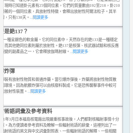
。現時已知道釙元素有25個同位素，它們的質量數由192至218，釙210
中顯著的一個同位素，具放射性特徵，會釋出放射性阿爾法粒子。其半
短，只有138天。
...閱讀更多
麼是銫137？
s)是一種呈銀色的軟金屬。它的同位素中，天然存在的銫133是一種穩定
素，而其他銫同位素則屬於放射性。銫137是核彈、核武器試驗和核反應
核裂變的副產品之一，它會釋放伽瑪射線。
...閱讀更多
髒炸彈
炸彈裝有放射性物質和普通炸藥。當引爆炸彈後，炸藥將放射性物質散
周圍環境。因為骯髒炸彈可以由核廢料製成，它是恐怖襲擊事件中較可
用的放射性裝置。
...閱讀更多
射術語詞彙及參考資料
011年3月日本福島核電廠出現嚴重核事故後，人們都對核輻射事情十分
注意。為方便讀者參考資料及瞭解一些輻射術語的辭彙，這裡列出了一
用輻射術語的英文與中文詞彙對照表、一些輻射術語的解釋、一些相關