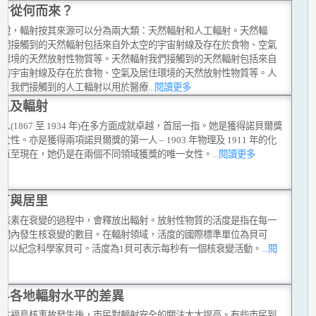
射從何而來？
來說，輻射按其來源可以分為兩大類：天然輻射和人工輻射。天然輻
我們接觸到的天然輻射包括來自外太空的宇宙射線及存在於食物、空氣
住環境的天然放射性物質等。天然輻射我們接觸到的天然輻射包括來自
空的宇宙射線及存在於食物、空氣及居住環境的天然放射性物質等。人
射：我們接觸到的人工輻射以用於醫療
...閱讀更多
里及輻射
人(1867 至 1934 年)在多方面成就卓越，首屈一指。她是獲得諾貝爾獎
女性。亦是獲得兩項諾貝爾獎的第一人 – 1903 年物理及 1911 年的化
。直至現在，她仍是在兩個不同領域獲獎的唯一女性。
...閱讀更多
可與居里
性核素在衰變的過程中，會釋放出輻射。放射性物質的活度是指在每一
時間內發生核衰變的數目。在輻射領域，活度的國際標準單位為貝可
)，用以紀念科學家貝可。活度為1貝可表示每秒有一個核衰變活動。
...閱
多
界各地輻射水平的差異
日本褔島核事故發生後，巿民對輻射安全的關注大大提高。有些巿民到