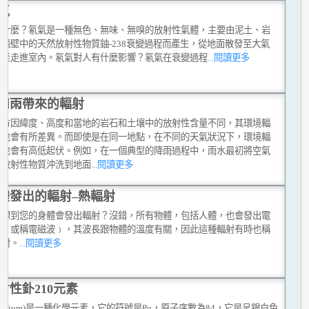
氣
是什麼？氡氣是一種無色、無味、無嗅的放射性氣體，主要由泥土、岩
至牆壁中的天然放射性物質鈾-238衰變過程而產生，從地面散發至大氣
甚至走進室內。氡氣對人有什麼影響？氡氣在衰變過程
...閱讀更多
和雨帶來的輻射
地方因緯度、高度和當地的岩石和土壤中的放射性含量不同，其環境輻
平也會有所差異。而即使是在同一地點，在不同的天氣狀況下，環境輻
平也會有高低起伏。例如，在一個典型的降雨過程中，雨水最初將空氣
然放射性物質沖洗到地面
...閱讀更多
體發出的輻射–熱輻射
否想到您的身體會發出輻射？沒錯，所有物體，包括人體，也會發出電
射﹙或稱電磁波﹚，其波長跟物體的溫度有關，因此這種輻射有時也稱
輻射。
...閱讀更多
射性釙210元素
olonium)是一種化學元素，它的符號是Po，原子序數為84，它是呈銀白色