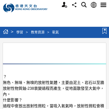
個
語
搜
分
選
人
言
尋
享
單
版
網
站
>
學習
>
教育資源
>
氡氣
氡
氣
麼？
種無色、無味、無嗅的放射性氣體，主要由泥土、岩石以至牆
然放射性物質鈾-238衰變過程而產生，從地面散發至大氣中，
室內。
有什麼影響？
變過程中會放出放射性微粒，當吸入氡氣時，放射性微粒會積