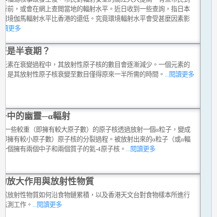
旅行前，或會在網上查閲當地的輻射水平。近日收到一些查詢，指日本
的環境伽馬輻射水平比香港的還低。究竟環境輻射水平會受甚麼因素影
.閱讀更多
麼是半衰期？
性元素在衰變過程中，其放射性原子核的數目會逐漸減少。一個元素的
期，是其放射性原子核衰變至數目僅得原來一半所需的時間。
...閱讀更多
子中的幽靈─α輻射
變是一些較重（即擁有較大原子數）的原子核透過放射一個α粒子，變成
（即擁有較小原子數）原子核的分裂過程。被放射出來的α粒子（或α輻
是一個擁有兩個中子和兩個質子的氦-4原子核。
...閱讀更多
物放大作用與放射性物質
簡述放射性物質如何沿食物鏈累積，以及香港天文台對食物樣本所進行
射監測工作。
...閱讀更多