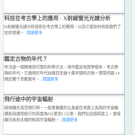
射科技在考古學上的應用 - X射線螢光光譜分析
介紹X射線螢光譜分析技術在考古學上的應用，以及它是如何有助我們了
術歷史的發展。
...閱讀更多
何鑑定古物的年代？
光定年法是一個簡單而可靠的科學方法，用作鑑定地質學樣本、考古學
和古物的年代，它適用於年代由幾百至幾十萬年間的古物。慣常的碳-14
法僅限於數千至數萬年。
...閱讀更多
空飛行途中的宇宙輻射
們乘搭飛機在高空飛行時，一般會暴露於比身處在地面上為高的宇宙輻
。商業航班通常航行的高度為6公里到12公里。我們在這個高度上，會接
源自銀河系和太陽的較高宇宙輻射。
...閱讀更多