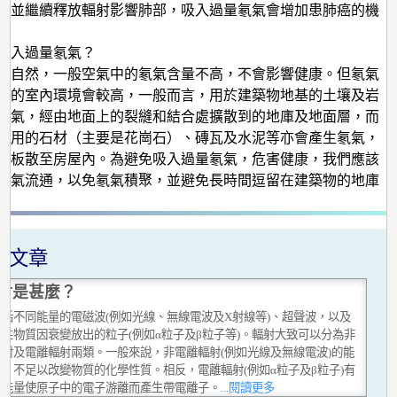
，並繼續釋放輻射影響肺部，吸入過量氡氣會增加患肺癌的機
吸入過量氡氣？
大自然，一般空氣中的氡氣含量不高，不會影響健康。但氡氣
封的室內環境會較高，一般而言，用於建築物地基的土壤及岩
氡氣，經由地面上的裂縫和結合處擴散到的地庫及地面層，而
修用的石材（主要是花崗石）、磚瓦及水泥等亦會產生氡氣，
地板散至房屋內。為避免吸入過量氡氣，危害健康，我們應該
空氣流通，以免氡氣積聚，並避免長時間逗留在建築物的地庫
關文章
射是甚麼？
包括不同能量的電磁波(例如光線、無線電波及X射線等)、超聲波，以及
性物質因衰變放出的粒子(例如α粒子及β粒子等)。輻射大致可以分為非
輻射及電離輻射兩類。一般來說，非電離輻射(例如光線及無線電波)的能
，不足以改變物質的化學性質。相反，電離輻射(例如α粒子及β粒子)有
的能量使原子中的電子游離而產生帶電離子。
...閱讀更多