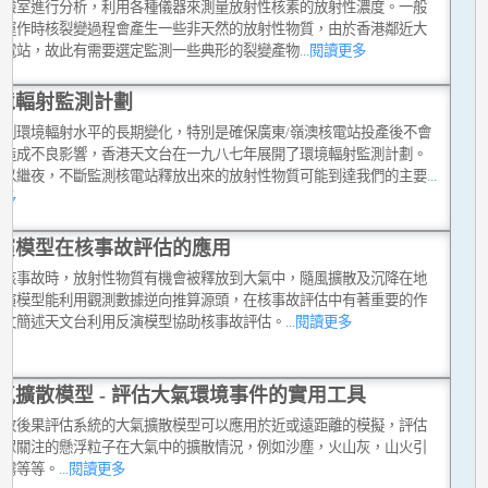
實驗室進行分析，利用各種儀器來測量放射性核素的放射性濃度。一般
站運作時核裂變過程會產生一些非天然的放射性物質，由於香港鄰近大
核電站，故此有需要選定監測一些典形的裂變產物
...閱讀更多
境輻射監測計劃
監測環境輻射水平的長期變化，特別是確保廣東/嶺澳核電站投產後不會
港造成不良影響，香港天文台在一九八七年展開了環境輻射監測計劃。
日以繼夜，不斷監測核電站釋放出來的放射性物質可能到達我們的主要
...
更多
演模型在核事故評估的應用
生核事故時，放射性物質有機會被釋放到大氣中，隨風擴散及沉降在地
反演模型能利用觀測數據逆向推算源頭，在核事故評估中有著重要的作
本文簡述天文台利用反演模型協助核事故評估。
...閱讀更多
氣擴散模型 - 評估大氣環境事件的實用工具
事故後果評估系統的大氣擴散模型可以應用於近或遠距離的模擬，評估
公眾關注的懸浮粒子在大氣中的擴散情況，例如沙塵，火山灰，山火引
烟霧等等。
...閱讀更多