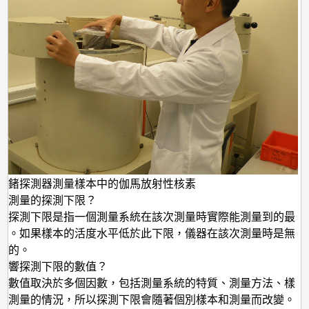
度鍺探測器測量樣本中的伽馬放射性核素
射測量的探測下限？
的探測下限是指一個測量系統在該次測量時實際能測量到的最
平。如果樣本的活度水平低於此下限，儀器在該次測量時是無
來的。
影響探測下限的數值？
的數值取決於多個因數，包括測量系統的特質、測量方法、樣
及測量的情況，所以探測下限會隨著個別樣本和測量而改變。