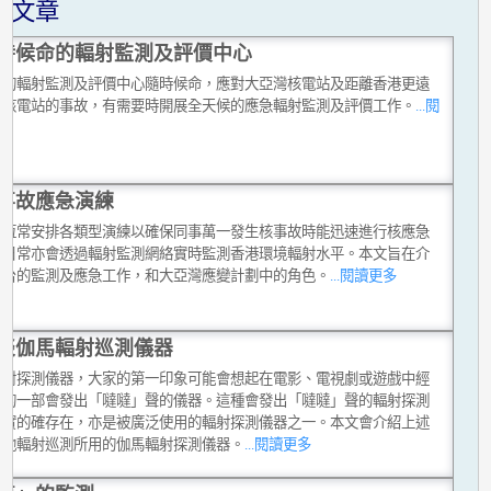
關文章
時候命的輻射監測及評價中心
台的輻射監測及評價中心隨時候命，應對大亞灣核電站及距離香港更遠
他核電站的事故，有需要時開展全天候的應急輻射監測及評價工作。
...閱
多
事故應急演練
台恆常安排各類型演練以確保同事萬一發生核事故時能迅速進行核應急
，日常亦會透過輻射監測網絡實時監測香港環境輻射水平。本文旨在介
文台的監測及應急工作，和大亞灣應變計劃中的角色。
...閱讀更多
談伽馬輻射巡測儀器
輻射探測儀器，大家的第一印象可能會想起在電影、電視劇或遊戲中經
現的一部會發出「噠噠」聲的儀器。這種會發出「噠噠」聲的輻射探測
現實的確存在，亦是被廣泛使用的輻射探測儀器之一。本文會介紹上述
其他輻射巡測所用的伽馬輻射探測儀器。
...閱讀更多