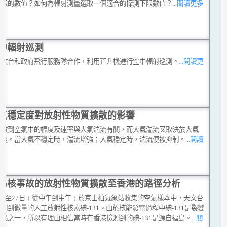
下限的數值？如何為輻射測量選取一個適合的探測下限數值？
...閱讀更多
中輻射巡測
天文台和政府飛行服務隊合作，利用直升機進行空中輻射巡測。
...閱讀更
氣穩定度對放射性物質擴散的影響
擴散到空氣中的幅度及速率與大氣湍流有關，而大氣湍流又取決於大氣
定度。當大氣不穩定時，湍流增強；大氣穩定時，湍流便被抑制。
...閱讀
島核事故的放射性物質擴散至香港的路徑分析
26至27日﹙從中午到中午﹚於京士柏氣象站收集的空氣樣本中，天文台
測到微量的人工放射性核素碘-131。由於核能發電過程中碘-131是裂變
品之一，所以有理由相信當時在香港檢測到的碘-131是源自福島。
...閱