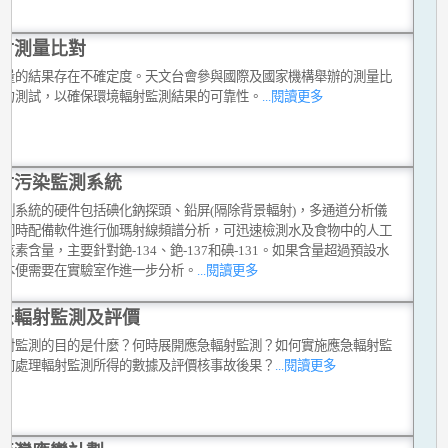
射測量比對
測量的結果存在不確定度。天文台會參與國際及國家機構舉辦的測量比
能力測試，以確保環境輻射監測結果的可靠性。
...閱讀更多
射污染監測系統
監測系統的硬件包括碘化鈉探頭、鉛屏(隔除背景輻射)，多通道分析儀
它同時配備軟件進行伽瑪射線頻譜分析，可迅速檢測水及食物中的人工
核素含量，主要針對銫-134、銫-137和碘-131。如果含量超過預設水
樣本便需要在實驗室作進一步分析。
...閱讀更多
急輻射監測及評價
輻射監測的目的是什麼？何時展開應急輻射監測？如何實施應急輻射監
如何處理輻射監測所得的數據及評價核事故後果？
...閱讀更多