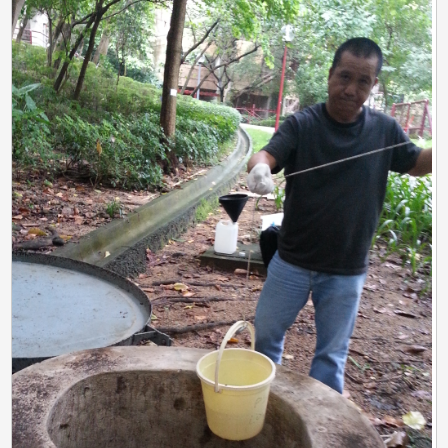
的
探
測
下
限