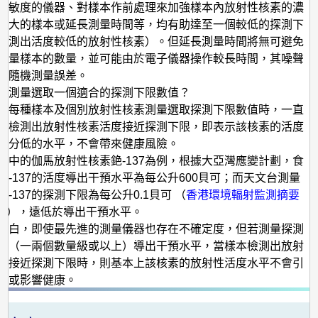
靈敏度的儀器、對樣本作前處理來加強樣本內放射性核素的濃
較大的樣本或延長測量時間等，均有助達至一個較低的探測下
檢測出活度較低的放射性核素）。但延長測量時間將無可避免
測量樣本的數量，並可能由於電子儀器操作較長時間，其噪聲
的隨機測量誤差。
射測量選取一個適合的探測下限數值？
為每種樣本及個別放射性核素測量選取探測下限數值時，一直
本檢測出放射性核素活度接近探測下限，即表示該核素的活度
十分低的水平，不會帶來健康風險。
本中的伽馬放射性核素銫-137為例，根據大亞灣應變計劃，食
銫-137的活度導出干預水平為每公升600貝可；而天文台測量
-137的探測下限為每公升0.1貝可 （
香港環境輻射監測摘要
3），遠低於導出干預水平。
明白，即使最先進的測量儀器也存在不確定度，但若測量探測
於（一兩個數量級或以上）導出干預水平，當樣本檢測出放射
度接近探測下限時，則基本上該核素的放射性活度水平不會引
果或影響健康。