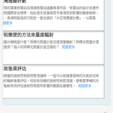
亞灣應變計劃
大亞灣的廣東核電站及嶺澳核電站遠離香港市區，核電站的設計及運作
格按照國際安全標準，因此發生核事故而令香港受到影響的機會極微。
如此，香港特區政府已制定一套全面的「大亞灣應變計劃」，以策萬
..閱讀更多
濟和簡便的方法來量度輻射
光劑量計網絡是什麼？熱釋光劑量計是怎樣測量輻射？熱釋光劑量計還
哪處使用？個人的熱釋光劑量計是怎樣的？
...閱讀更多
事故後果評估
只有微量的放射性物質短暫洩漏時，一般可以依據事發時的天氣狀況來
迅速的輻射後果評估。但如有持續的放射性物質洩漏，便需要準確的天
報才能較有效評估放射性物質所影響的範圍及嚴重性。
...閱讀更多