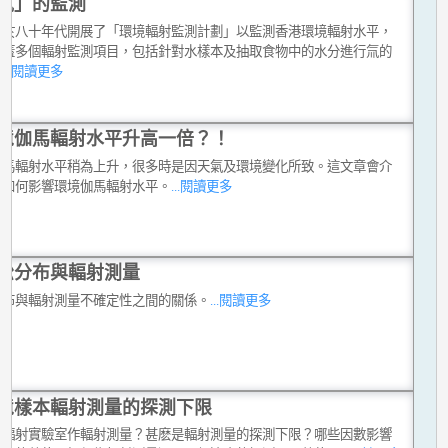
氚」的監測
台於八十年代開展了「環境輻射監測計劃」以監測香港環境輻射水平，
涵蓋多個輻射監測項目，包括針對水樣本及抽取食物中的水分進行氚的
。
...閱讀更多
境伽馬輻射水平升高一倍？！
伽馬輻射水平稍為上升，很多時是因天氣及環境變化所致。這文章會介
雨如何影響環境伽馬輻射水平。
...閱讀更多
松分布與輻射測量
分布與輻射測量不確定性之間的關係。
...閱讀更多
境樣本輻射測量的探測下限
在輻射實驗室作輻射測量？甚麽是輻射測量的探測下限？哪些因數影響