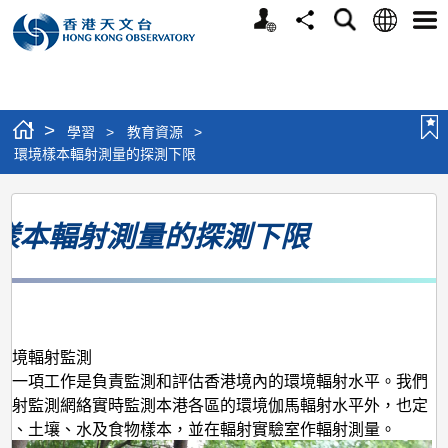
個
語
搜
分
選
人
言
尋
享
單
版
網
站
>
學習
>
教育資源
>
環境樣本輻射測量的探測下限
環
樣本輻射測量的探測下限
境
樣
本
月
輻
射
環境輻射監測
中一項工作是負責監測和評估香港境內的環境輻射水平。我們
測
輻射監測網絡實時監測本港各區的環境伽馬輻射水平外，也定
量
氣、土壤、水及食物樣本，並在輻射實驗室作輻射測量。