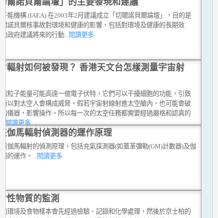
切爾諾貝爾論壇」的主要發現和建議
子能機構 (IAEA) 在2003年2月建議成立「切爾諾貝爾論壇」，目的是
切爾諾貝爾核事故對環境和健康的影響，包括對環境及健康的長期效
並向政府建議將來的行動
...閱讀更多
宙輻射如何被發現？ 香港天文台怎樣測量宇宙射
帶電粒子能量可能高達一億電子伏特，它們可以干擾細胞的功能，引致
，所以對太空人會構成威脅。假若宇宙射線射進太空艙內，也可能會破
密的儀器，影響操作。所以每一次的太空任務都需要經過嚴格和認真的
。
...閱讀更多
談伽馬輻射偵測器的運作原理
述伽馬輻射的偵測原理，包括充氣探測器(如蓋革彌勒(GM)計數器)及伽
法儀的運作。
...閱讀更多
射性物質的監測
到的環境及食物樣本會先經過檢驗、記錄和化學處理，然後於京士柏的