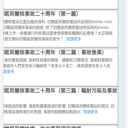
多
爾諾貝爾核事故二十周年（第一篇）
貝爾核電站位置及廠房資料; 切爾諾貝爾核電站所採用的RBMK-1000
; 切爾諾貝爾核事故的經過; 除了切爾諾貝爾核電站所採用的RMBK-
00反應堆之外，商業運行的核電站還會使用哪些種類的反應堆？大亞灣核
會否發生類似切爾諾貝爾核事故的意外？
...閱讀更多
爾諾貝爾核事故二十周年（第二篇：事故後果）
生後的應急措施; 放射性核素的釋放、擴散和沉積情況; 事故對健康的
; 在事故中人們受到多少輻射呢？有多少人死亡，將來還會有多少人死
..閱讀更多
爾諾貝爾核事故二十周年（第三篇：輻射污染及事故
）
環境造成的影響; 事故對農業造成的影響; 切爾諾貝爾核電站的現況; 切
貝爾核電站現時潛在的危險; 事故的經驗教訓和啟示
...閱讀更多