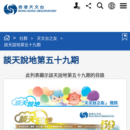
個
語
搜
分
選
人
言
尋
享
單
版
網
站
>
社群
>
天文台之友
>
談天說地第五十九期
談天說地第五十九期
此列表顯示談天說地第五十九期的目錄