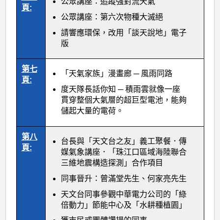
公眾講座：追蹤強對流天氣
頁:
公眾講座：第六次物種大滅絕
請響應環保，改用「談天說地」電子
版
第七
「天氣家族」漫畫廊 ─ 風雨同路
頁:
度天隊長話你知 ─ 積雨雲就像一座
貫穿整個大氣層的超巨型電池，能夠
儲起大量的電荷。
第八
台長與「天文台之友」義工聚餐．傳
頁:
媒氣象講座．「珠江口區域海陸聯合
三維地震構造探測」合作項目
同事晉升：曾滿堂先生、何家亮先生
天文台同事參觀中華電力公司的「綠
倍動力」節能中心及「水耕種植園」