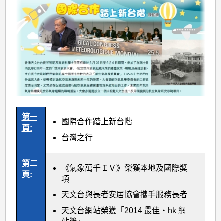
第一
國際合作踏上新台階
頁:
台灣之行
第二
《氣象萬千ＩＶ》榮獲本地及國際獎
頁:
項
天文台與長者安居協會攜手服務長者
天文台網站榮獲「2014 最佳‧hk 網