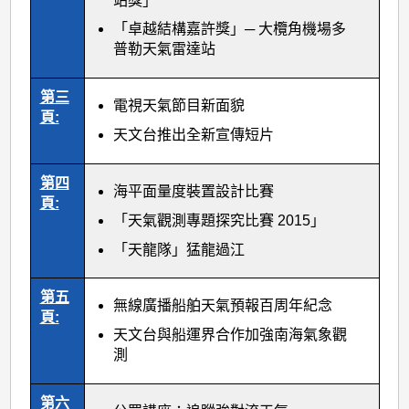
站獎」
「卓越結構嘉許獎」─ 大欖角機場多
普勒天氣雷達站
第三
電視天氣節目新面貌
頁:
天文台推出全新宣傳短片
第四
海平面量度裝置設計比賽
頁:
「天氣觀測專題探究比賽 2015」
「天龍隊」猛龍過江
第五
無線廣播船舶天氣預報百周年紀念
頁:
天文台與船運界合作加強南海氣象觀
測
第六