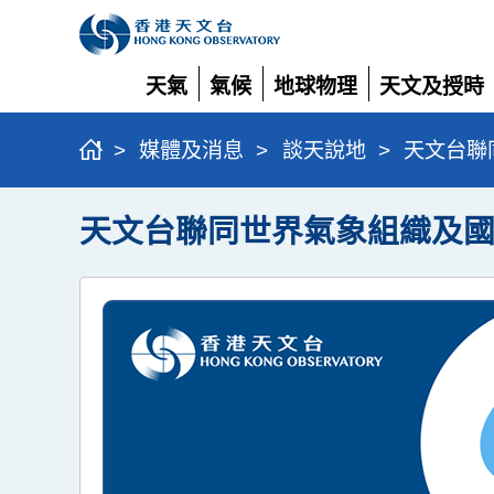
天氣
氣候
地球物理
天文及授時
展
展
展
展
開
開
開
開
>
媒體及消息
>
談天說地
>
天文台聯
天文台聯同世界氣象組織及