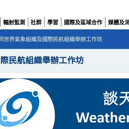
輻射監測
社群
學習
國際及區域合作
媒體及
展
展
展
展
展
開
開
開
開
開
同世界氣象組織及國際民航組織舉辦工作坊
國際民航組織舉辦工作坊