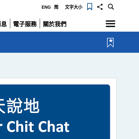
ENG
简
文字大小
選
消息
電子服務
關於我們
單
展
展
開
開